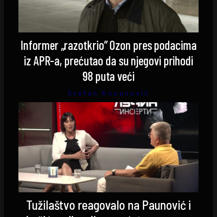
Informer „razotkrio” Ozon pres podacima
iz APR-a, prećutao da su njegovi prihodi
98 puta veći
Stefan Kosanović
Tužilaštvo reagovalo na Paunović i