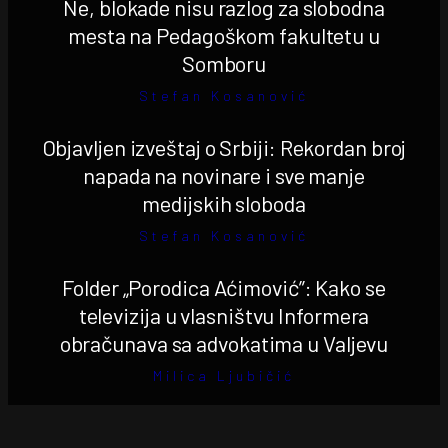
Ne, blokade nisu razlog za slobodna
mesta na Pedagoškom fakultetu u
Somboru
Stefan Kosanović
Objavljen izveštaj o Srbiji: Rekordan broj
napada na novinare i sve manje
medijskih sloboda
Stefan Kosanović
Folder „Porodica Aćimović”: Kako se
televizija u vlasništvu Informera
obračunava sa advokatima u Valjevu
Milica Ljubičić