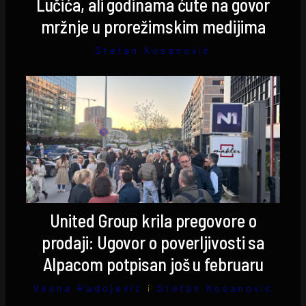
Lučića, ali godinama ćute na govor
mržnje u prorežimskim medijima
Stefan Kosanović
United Group krila pregovore o
prodaji: Ugovor o poverljivosti sa
Alpacom potpisan još u februaru
Vesna Radojević
i
Stefan Kosanović