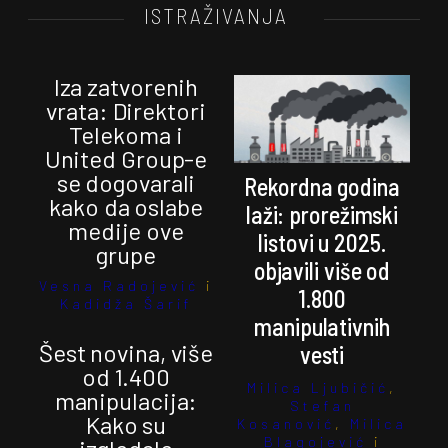
ISTRAŽIVANJA
Iza zatvorenih
vrata: Direktori
Telekoma i
United Group-e
se dogovarali
Rekordna godina
kako da oslabe
laži: prorežimski
medije ove
listovi u 2025.
grupe
objavili više od
Vesna Radojević
i
1.800
Kadidža Šarif
manipulativnih
Šest novina, više
vesti
od 1.400
Milica Ljubičić
,
manipulacija:
Stefan
Kako su
Kosanović
,
Milica
Blagojević
i