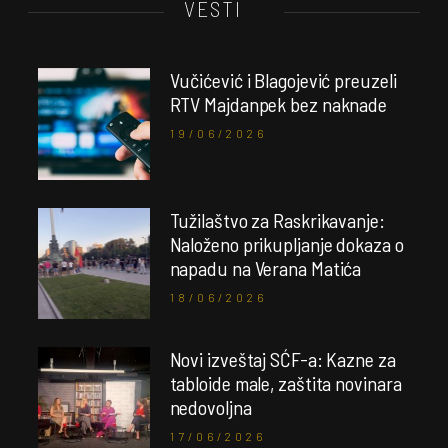
VESTI
Vučićević i Blagojević preuzeli
RTV Majdanpek bez naknade
19/06/2026
Tužilaštvo za Raskrikavanje:
Naloženo prikupljanje dokaza o
napadu na Verana Matića
18/06/2026
Novi izveštaj SĆF-a: Kazne za
tabloide male, zaštita novinara
nedovoljna
17/06/2026