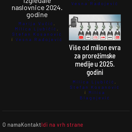
izgledale
Vesna Radojević
naslovnice 2024.
godine
Marija Vučić
,
Milica Ljubičić
,
Stefan Kosanović
i
Vesna Radojević
Više od milion evra
za prorežimske
medije u 2025.
godini
Milica Ljubičić
,
Stefan Kosanović
i
Milica
Blagojević
O nama
Kontakt
Idi na vrh strane