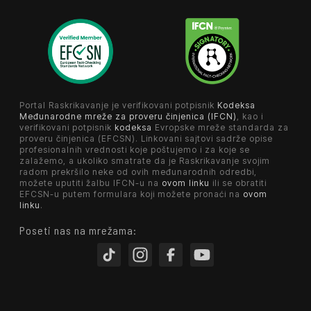
Portal Raskrikavanje je verifikovani potpisnik
Kodeksa
Međunarodne mreže za proveru činjenica (IFCN)
, kao i
verifikovani potpisnik
kodeksa
Evropske mreže standarda za
proveru činjenica (EFCSN). Linkovani sajtovi sadrže opise
profesionalnih vrednosti koje poštujemo i za koje se
zalažemo, a ukoliko smatrate da je Raskrikavanje svojim
radom prekršilo neke od ovih međunarodnih odredbi,
možete uputiti žalbu IFCN-u na
ovom linku
ili se obratiti
EFCSN-u putem formulara koji možete pronaći na
ovom
linku
.
Poseti nas na mrežama: