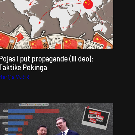
Pojas i put propagande (III deo):
Taktike Pekinga
Marija Vučić