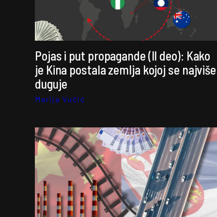
Pojas i put propagande (II deo): Kako
je Kina postala zemlja kojoj se najviše
duguje
Marija Vučić