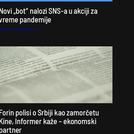
Novi „bot“ nalozi SNS-a u akciji za
vreme pandemije
Vesna Radojević
Forin polisi o Srbiji kao zamorčetu
Kine, Informer kaže – ekonomski
partner