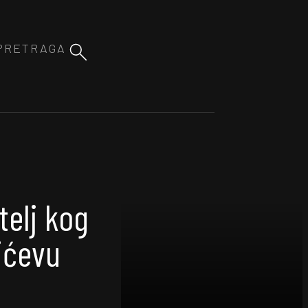
telj kog
ićevu