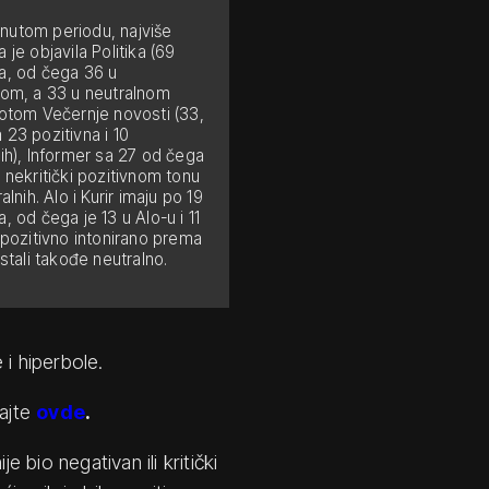
utom periodu, najviše
 je objavila Politika (69
a, od čega 36 u
nom, a 33 u neutralnom
potom Večernje novosti (33,
 23 pozitivna i 10
nih), Informer sa 27 od čega
 nekritički pozitivnom tonu
ralnih. Alo i Kurir imaju po 19
, od čega je 13 u Alo-u i 11
 pozitivno intonirano prema
ostali takođe neutralno.
 i hiperbole.
tajte
ovde
.
e bio negativan ili kritički