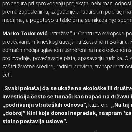
procedura pri sprovođenju projekata, nehumani odnosi
prema zaposlenima, zagađenje u rudarskim područjima
medijima, a pogotovo u tabloidima se nikada nije spomi
Marko Todorović
, istraživač u Centru za evropske pol
proučavanjem kineskog uticaja na Zapadnom Balkanu. K
domaćih medija uglavnom usmereni na makroekonomske
proizvodnje, povećavanje plata, spasavanju rudnika. O 
zaštiti životne sredine, radnim pravima, transparentno
ćuti.
„
Svaki pokušaj da se ukaže na ekološke ili društv
investicija često se tumači kao napad na državu i
„podrivanja strateških odnosa”,
kaže on.
„Na taj 
„dobroj” Kini koja donosi napredak, naspram ‘z
stalno postavlja uslove”.