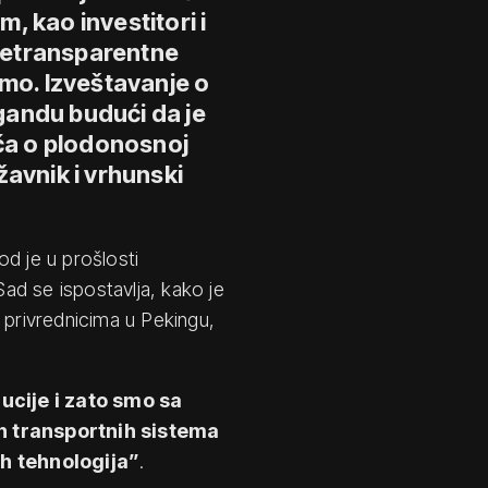
m, kao investitori i
netransparentne
emo. Izveštavanje o
agandu budući da je
ča o plodonosnoj
žavnik i vrhunski
d je u prošlosti
Sad se ispostavlja, kako je
privrednicima u Pekingu,
ucije i zato smo sa
ih transportnih sistema
h tehnologija”
.