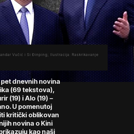
andar Vučić i Si Đinping; Ilustracija: Raskrikavanje
lo pet dnevnih novina
ika (69 tekstova),
r (19) i Alo (19) –
rano. U pomenutoj
ti kritički oblikovan
ijih novina o Kini
e prikazuju kao naši