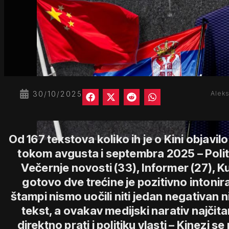
30/10/2025
Aleks
Od 167 tekstova koliko ih je o Kini objavi
tokom avgusta i septembra 2025 – Polit
Večernje novosti (33), Informer (27), Kuri
gotovo dve trećine je pozitivno intoni
štampi nismo uočili niti jedan negativan ni
tekst, a ovakav medijski narativ najčitan
direktno prati i politiku vlasti – Kinezi s