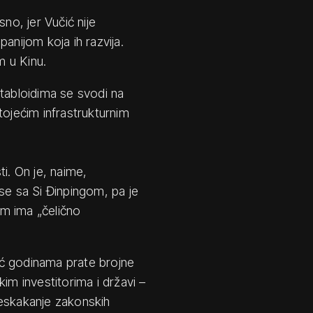
no, jer Vučić nije
anijom koja ih razvija.
om u Kinu.
u tabloidima se svodi na
tojećim infrastrukturnim
i. On je, naime,
se sa Si Đinpingom, pa je
om ima „čelično
već godinama prate brojne
im investitorima i državi –
reskakanje zakonskih