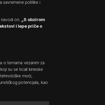
a savremene politike i
navodi on.
„S obzirom
kstovi i lepe priče o
ava o temama vezanim za
oji su se ticali kineske
, tehnološke moći,
turističkog potencijala, kao