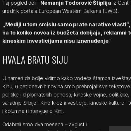
Taj pogled deli i
Nemanja Todorović Štiplija
iz Centr
urednik portala European Western Balkans (EWB).
„Mediji u tom smislu samo prate narative vlasti”,
na to koliko novca iz budžeta dobijaju, reklamni te
kineskim investicijama nisu iznenađenje
.”
HVALA BRATU SIJU
U nameri da bolje vidimo kako vodeća štampa izvešt
Kinu, u pet dnevnih novina smo prebrojali sve tekstove k
politike i diplomatskih odnosa, kineske vojne, političke
saradnje Srbije i Kine kroz investicije, kineske kulture i 
i kolumne i intervjue o Kini.
Odabrali smo dva meseca – avgust i