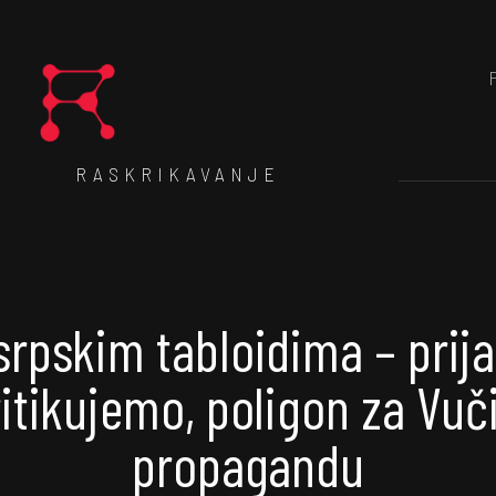
RASKRIKAVANJE
srpskim tabloidima – prija
ritikujemo, poligon za Vuč
propagandu