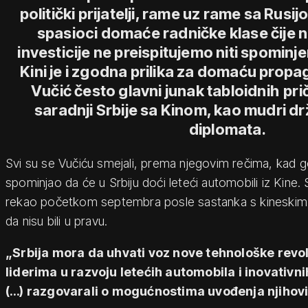
politički prijatelji, rame uz rame sa Rusijo
spasioci domaće radničke klase čije 
investicije ne preispitujemo niti spominj
Kini je i zgodna prilika za domaću prop
Vučić često glavni junak tabloidnih
pri
saradnji Srbije sa Kinom, kao mudri dr
diplomata.
Svi su se Vučiću smejali, prema njegovim rečima, kad go
spominjao da će u Srbiju doći leteći automobili iz Kine. 
rekao početkom septembra posle sastanka s kineskim 
da nisu bili u pravu.
„Srbija mora da uhvati voz nove tehnološke revol
liderima u razvoju letećih automobila i inovativn
(…) razgovarali o mogućnostima uvođenja njihovi