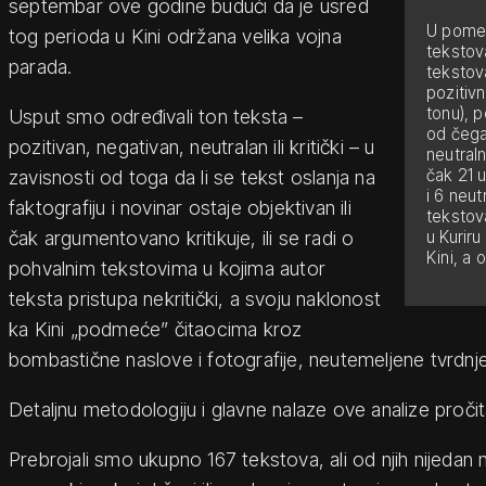
septembar ove godine budući da je usred
U pomen
tog perioda u Kini održana velika vojna
tekstova
parada.
tekstov
pozitiv
tonu), 
Usput smo određivali ton teksta –
od čega
pozitivan, negativan, neutralan ili kritički – u
neutral
čak 21 u
zavisnosti od toga da li se tekst oslanja na
i 6 neut
faktografiju i novinar ostaje objektivan ili
tekstova
čak argumentovano kritikuje, ili se radi o
u Kuriru
Kini, a 
pohvalnim tekstovima u kojima autor
teksta pristupa nekritički, a svoju naklonost
ka Kini „podmeće” čitaocima kroz
bombastične naslove i fotografije, neutemeljene tvrdnje
Detaljnu metodologiju i glavne nalaze ove analize proči
Prebrojali smo ukupno 167 tekstova, ali od njih nijedan nij