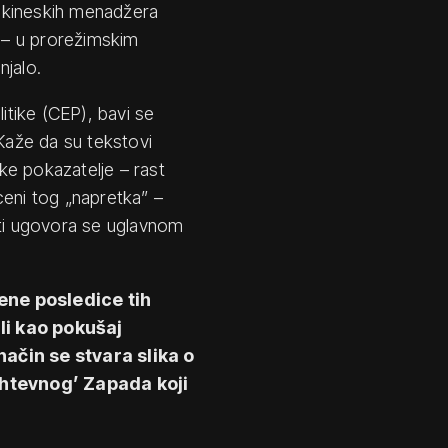
 kineskih menadžera
 – u prorežimskim
njalo.
itike (CEP), bavi se
aže da su tekstovi
 pokazatelje – rast
ceni tog „napretka” –
sti ugovora se uglavnom
ene posledice tih
li kao pokušaj
način se stvara slika o
ahtevnog’ Zapada koji