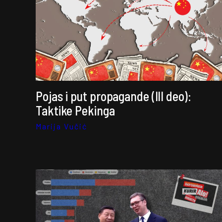
Pojas i put propagande (III deo):
Taktike Pekinga
Marija Vučić