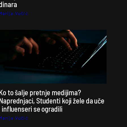
dinara
Marija Vučić
Ko to šalje pretnje medijima?
Naprednjaci, Studenti koji žele da uče
i influenseri se ogradili
Marija Vučić