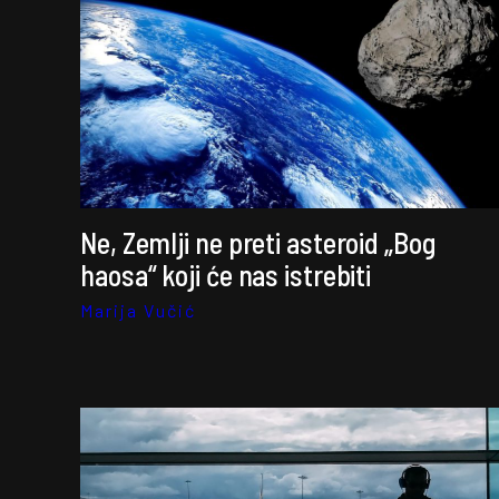
Ne, Zemlji ne preti asteroid „Bog
haosa“ koji će nas istrebiti
Marija Vučić