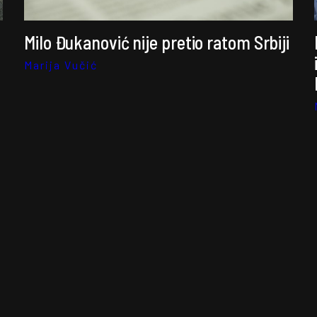
Milo Đukanović nije pretio ratom Srbiji
Marija Vučić
Teorije zavere oko korona virusa šire