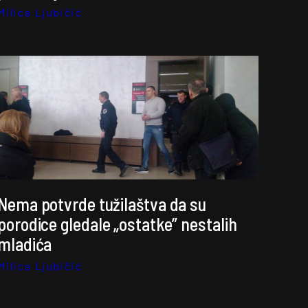
Milica Ljubičić
Nema potvrde tužilaštva da su
porodice gledale „ostatke” nestalih
mladića
Milica Ljubičić