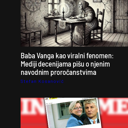
Baba Vanga kao viralni fenomen:
Mediji decenijama pišu o njenim
navodnim proročanstvima
Stefan Kosanović