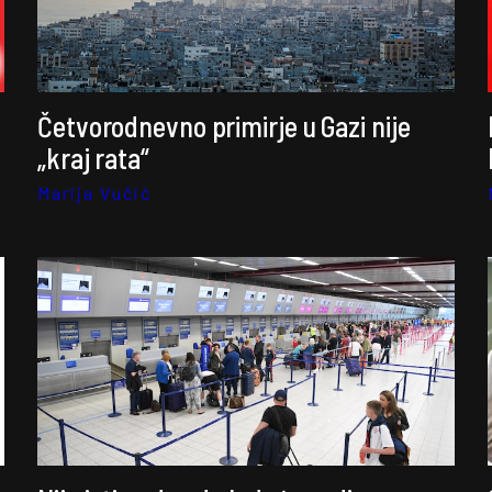
Četvorodnevno primirje u Gazi nije
„kraj rata“
Marija Vučić