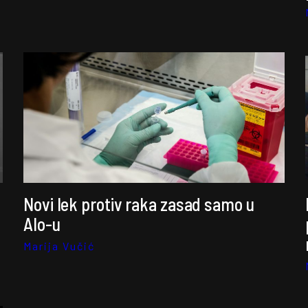
ć
Novi lek protiv raka zasad samo u
Alo-u
Marija Vučić