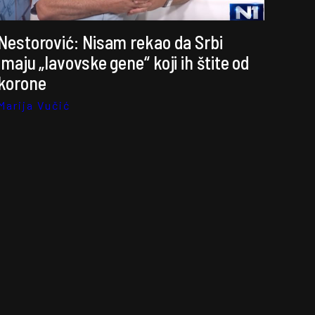
Nestorović: Nisam rekao da Srbi
imaju „lavovske gene“ koji ih štite od
korone
Marija Vučić
Slučaj otete devojčice: Lažne vesti i