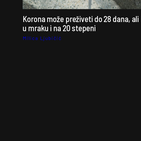
Korona može preživeti do 28 dana, ali
u mraku i na 20 stepeni
Milica Ljubičić
Preti nam novo bombardovanje, ali