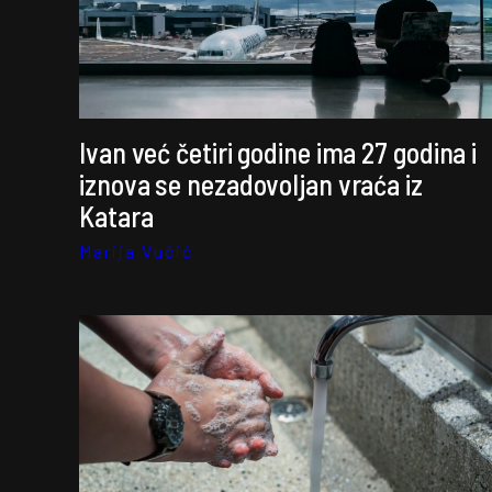
Ivan već četiri godine ima 27 godina i
iznova se nezadovoljan vraća iz
Katara
Marija Vučić