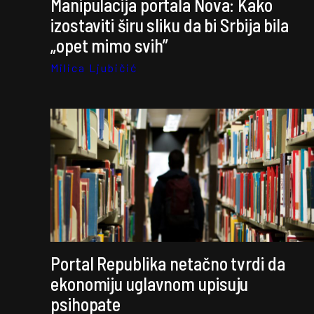
Manipulacija portala Nova: Kako
izostaviti širu sliku da bi Srbija bila
„opet mimo svih”
Milica Ljubičić
Portal Republika netačno tvrdi da
ekonomiju uglavnom upisuju
psihopate