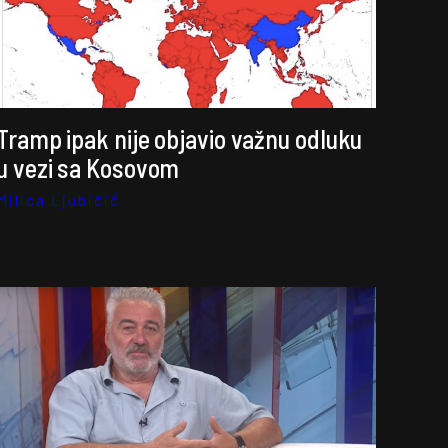
Tramp ipak nije objavio važnu odluku
u vezi sa Kosovom
Milica Ljubičić