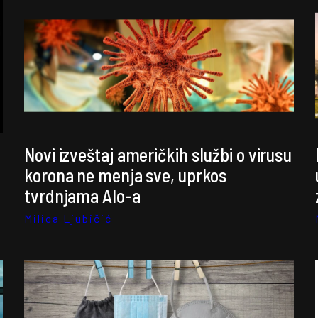
Novi izveštaj američkih službi o virusu
korona ne menja sve, uprkos
tvrdnjama Alo-a
Milica Ljubičić