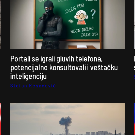
Portali se igrali gluvih telefona,
potencijalno konsultovali i veštačku
inteligenciju
Stefan Kosanović