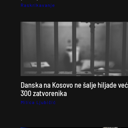
Raskrikavanje
Danska na Kosovo ne šalje hiljade ve
300 zatvorenika
Milica Ljubičić