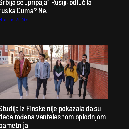
Srbija se „pripaja“ Rusiji, odlučila
ruska Duma? Ne.
Marija Vučić
Studija iz Finske nije pokazala da su
deca rođena vantelesnom oplodnjom
pametnija