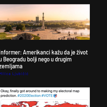
Informer: Amerikanci kažu da je život
u Beogradu bolji nego u drugim
zemljama
Milica Ljubičić