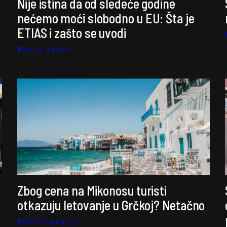
Nije istina da od sledeće godine
nećemo moći slobodno u EU: Šta je
ETIAS i zašto se uvodi
Marija Vučić
Zbog cena na Mikonosu turisti
otkazuju letovanje u Grčkoj? Netačno
Raskrikavanje