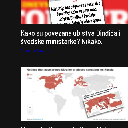
Kako su povezana ubistva Đinđića i
švedske ministarke? Nikako.
Marija Vučić