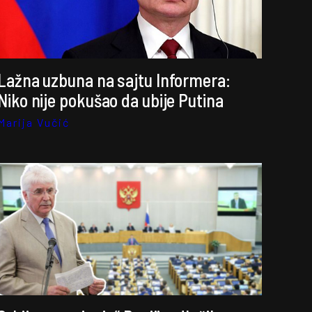
Lažna uzbuna na sajtu Informera:
Niko nije pokušao da ubije Putina
Marija Vučić