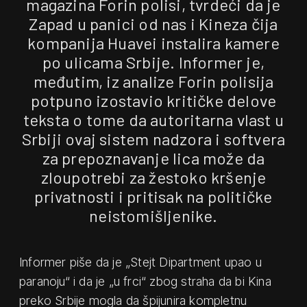
magazina Forin polisi, tvrdeći da je
Zapad u panici od nas i Kineza čija
kompanija Huavei instalira kamere
po ulicama Srbije. Informer je,
međutim, iz analize Forin polisija
potpuno izostavio kritičke delove
teksta o tome da autoritarna vlast u
Srbiji ovaj sistem nadzora i softvera
za prepoznavanje lica može da
zloupotrebi za žestoko kršenje
privatnosti i pritisak na političke
neistomišljenike.
Informer piše da je „Stejt Dipartment upao u
paranoju“ i da je „u frci“ zbog straha da bi Kina
preko Srbije mogla da špijunira kompletnu