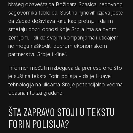
bivšeg obaveštajca Božidara Spasića, redovnog
sagovornika tabloida. Suština njihovih izjava jeste
da Zapad doživljava Kinu kao pretnju, i da im
smetaju dobri odnosi koje Srbija ima sa ovom
zemljom, „ali da svojim kompanijama i uticajem
ne mogu naškoditi dobrom ekonomskom
partnerstvu Srbije i Kine“.
Informer međutim izbegava da prenese ono što
je suština teksta Forin polisija – da je Huavei
tehnologija na ulicama Srbije potencijalno veoma
opasna i to za građane.
ŠTA ZAPRAVO STOJI U TEKSTU
FORIN POLISIJA?