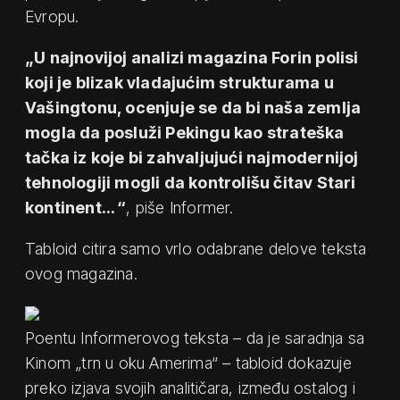
Evropu.
„U najnovijoj analizi magazina Forin polisi
koji je blizak vladajućim strukturama u
Vašingtonu, ocenjuje se da bi naša zemlja
mogla da posluži Pekingu kao strateška
tačka iz koje bi zahvaljujući najmodernijoj
tehnologiji mogli da kontrolišu čitav Stari
kontinent… “
, piše Informer.
Tabloid citira samo vrlo odabrane delove teksta
ovog magazina.
Poentu Informerovog teksta – da je saradnja sa
Kinom „trn u oku Amerima“ – tabloid dokazuje
preko izjava svojih analitičara, između ostalog i