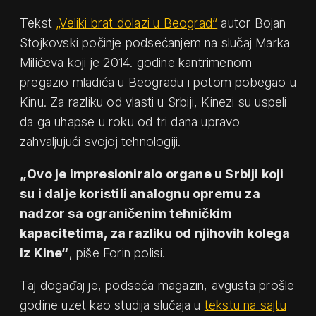
Tekst
„Veliki brat dolazi u Beograd“
autor Bojan
Stojkovski počinje podsećanjem na slučaj Marka
Milićeva koji je 2014. godine kantrimenom
pregazio mladića u Beogradu i potom pobegao u
Kinu. Za razliku od vlasti u Srbiji, Kinezi su uspeli
da ga uhapse u roku od tri dana upravo
zahvaljujući svojoj tehnologiji.
„Ovo je impresioniralo organe u Srbiji koji
su i dalje koristili analognu opremu za
nadzor sa ograničenim tehničkim
kapacitetima, za razliku od njihovih kolega
iz Kine“
, piše Forin polisi.
Taj događaj je, podseća magazin, avgusta prošle
godine uzet kao studija slučaja u
tekstu na sajtu