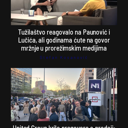
Tužilaštvo reagovalo na Paunović i
Lučića, ali godinama ćute na govor
mržnje u prorežimskim medijima
Stefan Kosanović
United Group krila pregovore o prodaji: