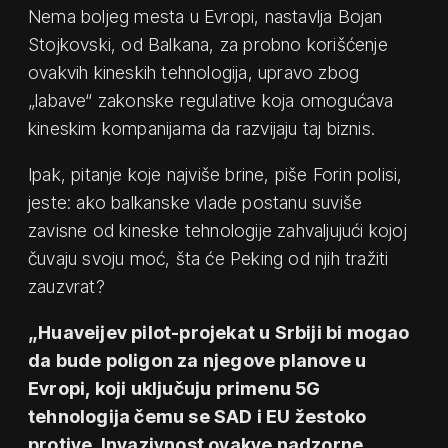
Nema boljeg mesta u Evropi, nastavlja Bojan
Stojkovski, od Balkana, za probno korišćenje
ovakvih kineskih tehnologija, upravo zbog
„labave“ zakonske regulative koja omogućava
kineskim kompanijama da razvijaju taj biznis.
Ipak, pitanje koje najviše brine, piše Forin polisi,
jeste: ako balkanske vlade postanu suviše
zavisne od kineske tehnologije zahvaljujući kojoj
čuvaju svoju moć, šta će Peking od njih tražiti
zauzvrat?
„Huaveijev pilot-projekat u Srbiji bi mogao
da bude poligon za njegove planove u
Evropi, koji uključuju primenu 5G
tehnologija čemu se SAD i EU žestoko
protive. Invazivnost ovakve nadzorne