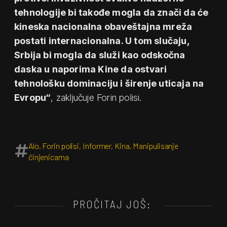
tehnologije bi takođe mogla da znači da će
kineska nacionalna obaveštajna mreža
postati internacionalna. U tom slučaju,
Srbija bi mogla da služi kao odskočna
daska u naporima Kine da ostvari
tehnološku dominaciju i širenje uticaja na
Evropu“
, zaključuje Forin polisi.
Alo
,
Forin polisi
,
Informer
,
Kina
,
Manipulisanje
činjenicama
PROČITAJ JOŠ: