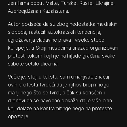
zemljama poput Malte, Turske, Rusije, Ukrajine,
Azerbejdžana i Kazahstana.
Autor podseća da su zbog nedostatka medijskih
sloboda, rastućih autokratskih tendencija,
ugrožavanja vladavine prava i visoke stope
korupcije, u Srbiji mesecima unazad organizovani
protesti tokom kojih je na hiljade građana svake
subote šetalo ulicama.
Vučić je, stoji u tekstu, sam umanjivao značaj
ovih protesta tvrdeći da je njihov broj mnogo
manji nego što se tvrdi, a čak su korišćeni i
dronovi da se navodno dokaže da je više onih
koji dolaze na kontramitinge nego na proteste
opozicije.