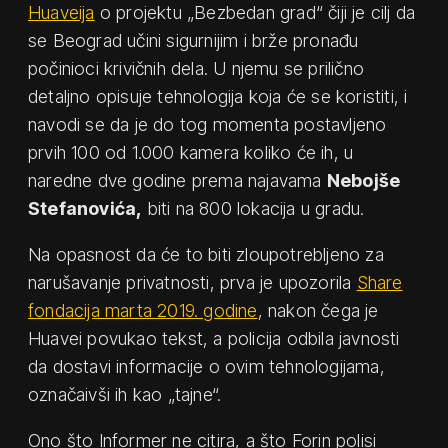
Huaveija
o projektu „Bezbedan grad“ čiji je cilj da
se Beograd učini sigurnijim i brže pronađu
počinioci krivičnih dela. U njemu se prilično
detaljno opisuje tehnologija koja će se koristiti, i
navodi se da je do tog momenta postavljeno
prvih 100 od 1.000 kamera koliko će ih, u
naredne dve godine prema najavama
Nebojše
Stefanovića,
biti na 800 lokacija u gradu.
Na opasnost da će to biti zloupotrebljeno za
narušavanje privatnosti, prva je upozorila
Share
fondacija marta 2019. godine
, nakon čega je
Huavei povukao tekst, a policija odbila javnosti
da dostavi informacije o ovim tehnologijama,
označaivši ih kao „tajne“.
Ono što Informer ne citira, a što Forin polisi