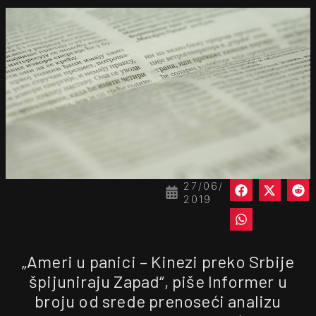
27/06/
2019
„Ameri u panici – Kinezi preko Srbije
špijuniraju Zapad“, piše Informer u
broju od srede prenoseći analizu