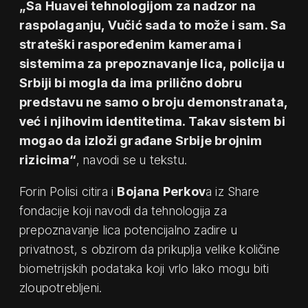
„Sa Huavei tehnologijom za nadzor na
raspolaganju, Vučić sada to može i sam. Sa
strateški raspoređenim kamerama i
sistemima za prepoznavanje lica, policija u
Srbiji bi mogla da ima prilično dobru
predstavu ne samo o broju demonstranata,
već i njihovim identitetima. Takav sistem bi
mogao da izloži građane Srbije brojnim
rizicima“
, navodi se u tekstu.
Forin Polisi citira i
Bojana Perkov
a iz Share
fondacije koji navodi da tehnologija za
prepoznavanje lica potencijalno zadire u
privatnost, s obzirom da prikuplja velike količine
biometrijskih podataka koji vrlo lako mogu biti
zloupotrebljeni.