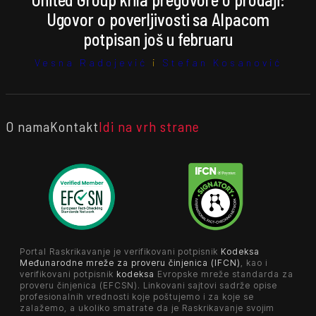
Ugovor o poverljivosti sa Alpacom
potpisan još u februaru
Vesna Radojević
i
Stefan Kosanović
O nama
Kontakt
Idi na vrh strane
Portal Raskrikavanje je verifikovani potpisnik
Kodeksa
Međunarodne mreže za proveru činjenica (IFCN)
, kao i
verifikovani potpisnik
kodeksa
Evropske mreže standarda za
proveru činjenica (EFCSN). Linkovani sajtovi sadrže opise
profesionalnih vrednosti koje poštujemo i za koje se
zalažemo, a ukoliko smatrate da je Raskrikavanje svojim