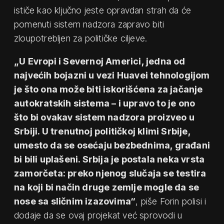
ističe kao ključno jeste opravdan strah da će
pomenuti sistem nadzora zapravo biti
zloupotrebljen za političke ciljeve.
„U Evropi i Severnoj Americi, jedna od
najvećih bojazni u vezi Huavei tehnologijom
je što ona može biti iskorišćena za jačanje
autokratskih sistema – i upravo to je ono
što bi ovakav sistem nadzora proizveo u
Srbiji. U trenutnoj političkoj klimi Srbije,
umesto da se osećaju bezbednima, građani
bi bili uplašeni. Srbija je postala neka vrsta
zamorčeta: preko njenog slučaja se testira
na koji bi način druge zemlje mogle da se
nose sa sličnim izazovima“
, piše Forin polisi i
dodaje da se ovaj projekat već sprovodi u