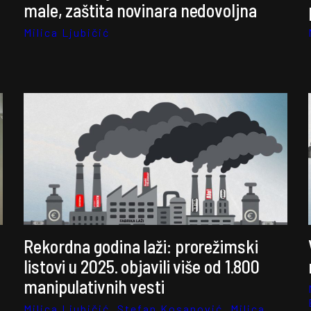
male, zaštita novinara nedovoljna
Milica Ljubičić
Rekordna godina laži: prorežimski
listovi u 2025. objavili više od 1.800
manipulativnih vesti
Milica Ljubičić
,
Stefan Kosanović
,
Milica