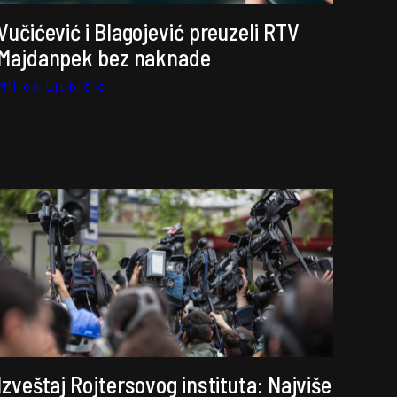
Vučićević i Blagojević preuzeli RTV
Majdanpek bez naknade
Milica Ljubičić
Izveštaj Rojtersovog instituta: Najviše