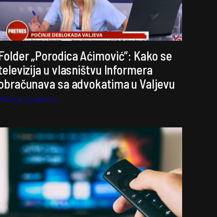
Folder „Porodica Aćimović”: Kako se
televizija u vlasništvu Informera
obračunava sa advokatima u Valjevu
Milica Ljubičić