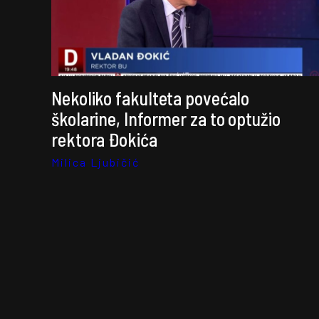
Nekoliko fakulteta povećalo
školarine, Informer za to optužio
rektora Đokića
Milica Ljubičić