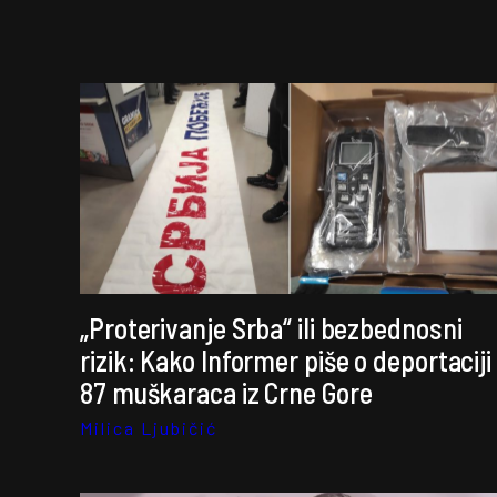
„Proterivanje Srba“ ili bezbednosni
rizik: Kako Informer piše o deportaciji
87 muškaraca iz Crne Gore
Milica Ljubičić