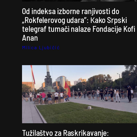
Od indeksa izborne ranjivosti do
„Rokfelerovog udara”: Кako Srpski
telegraf tumači nalaze Fondacije Kofi
Anan
Milica Ljubičić
Tužilaštvo za Raskrikavanje: