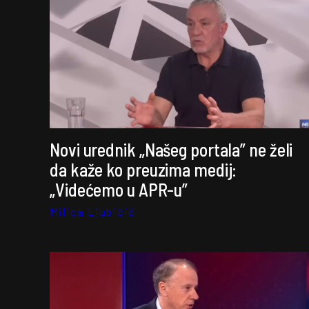
Novi urednik „Našeg portala” ne želi
da kaže ko preuzima medij:
„Videćemo u APR-u”
Milica Ljubičić