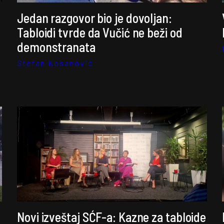
Jedan razgovor bio je dovoljan:
Tabloidi tvrde da Vučić ne beži od
demonstranata
Stefan Kosanović
Novi izveštaj SĆF-a: Kazne za tabloide