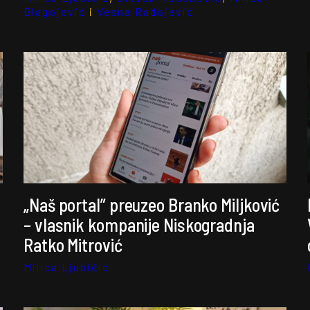
Blagojević
i
Vesna Radojević
„Naš portal” preuzeo Branko Miljković
– vlasnik kompanije Niskogradnja
Ratko Mitrović
Milica Ljubičić