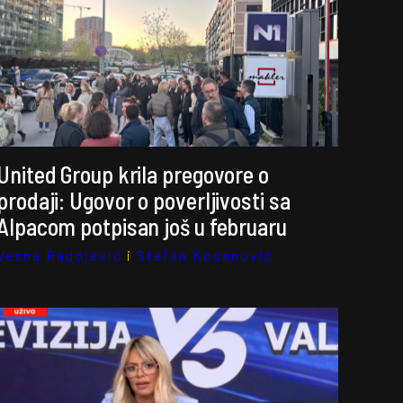
United Group krila pregovore o
prodaji: Ugovor o poverljivosti sa
Alpacom potpisan još u februaru
Vesna Radojević
i
Stefan Kosanović