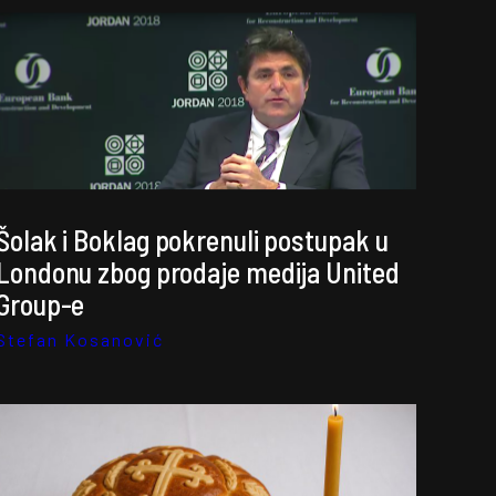
Šolak i Boklag pokrenuli postupak u
Londonu zbog prodaje medija United
Group-e
Stefan Kosanović