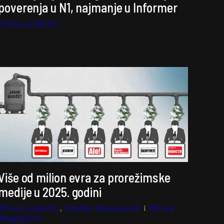
poverenja u N1, najmanje u Informer
Milica Ljubičić
Više od milion evra za prorežimske
medije u 2025. godini
Milica Ljubičić
,
Stefan Kosanović
i
Milica
Blagojević