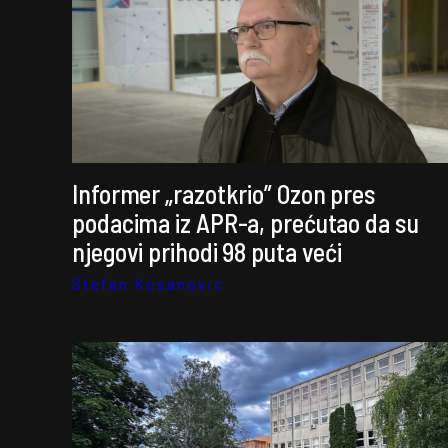
Informer „razotkrio” Ozon pres
podacima iz APR-a, prećutao da su
njegovi prihodi 98 puta veći
Stefan Kosanović