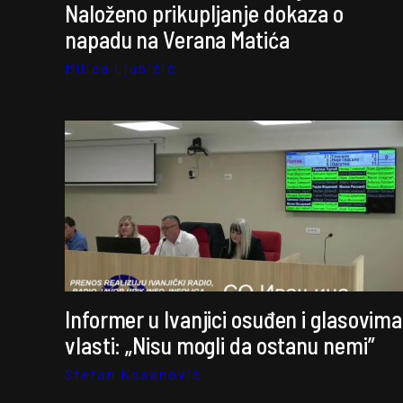
Naloženo prikupljanje dokaza o
napadu na Verana Matića
Milica Ljubičić
Informer u Ivanjici osuđen i glasovima
vlasti: „Nisu mogli da ostanu nemi”
Stefan Kosanović