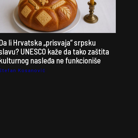
Da li Hrvatska „prisvaja” srpsku
slavu? UNESCO kaže da tako zaštita
kulturnog nasleđa ne funkcioniše
Stefan Kosanović