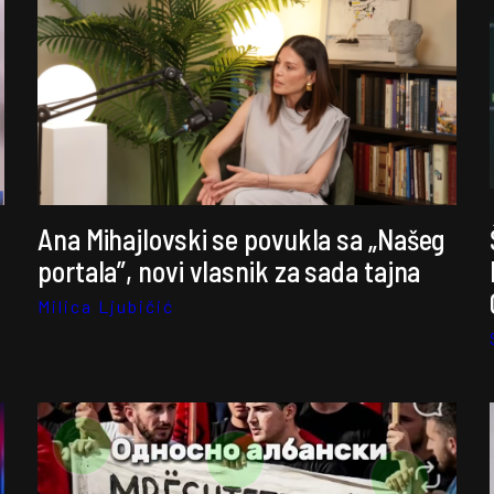
Ana Mihajlovski se povukla sa „Našeg
portala”, novi vlasnik za sada tajna
Milica Ljubičić