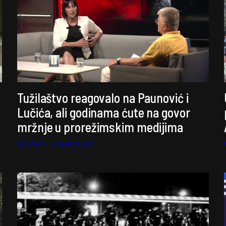
Tužilaštvo reagovalo na Paunović i
Lučića, ali godinama ćute na govor
mržnje u prorežimskim medijima
Stefan Kosanović