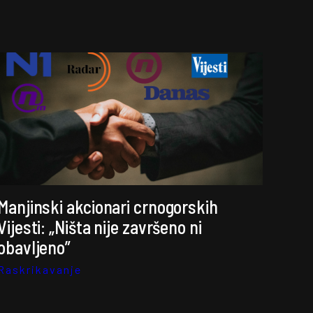
Manjinski akcionari crnogorskih
Vijesti: „Ništa nije završeno ni
obavljeno”
Raskrikavanje