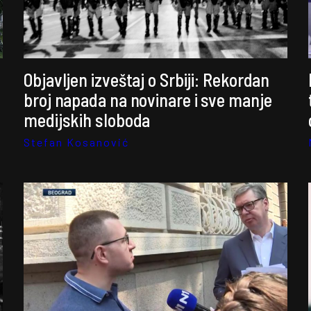
Objavljen izveštaj o Srbiji: Rekordan
broj napada na novinare i sve manje
medijskih sloboda
Stefan Kosanović