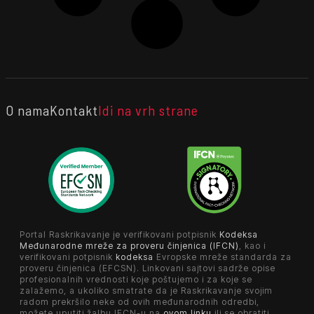
O nama
Kontakt
Idi na vrh strane
Portal Raskrikavanje je verifikovani potpisnik
Kodeksa
Međunarodne mreže za proveru činjenica (IFCN)
, kao i
verifikovani potpisnik
kodeksa
Evropske mreže standarda za
proveru činjenica (EFCSN). Linkovani sajtovi sadrže opise
profesionalnih vrednosti koje poštujemo i za koje se
zalažemo, a ukoliko smatrate da je Raskrikavanje svojim
radom prekršilo neke od ovih međunarodnih odredbi,
možete uputiti žalbu IFCN-u na
ovom linku
ili se obratiti