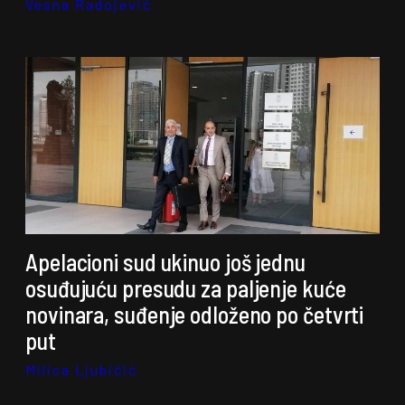
Vesna Radojević
Apelacioni sud ukinuo još jednu
osuđujuću presudu za paljenje kuće
novinara, suđenje odloženo po četvrti
put
Milica Ljubičić