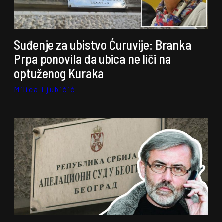
Suđenje za ubistvo Ćuruvije: Branka
Prpa ponovila da ubica ne liči na
optuženog Kuraka
Milica Ljubičić