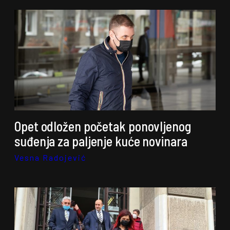
Opet odložen početak ponovljenog
suđenja za paljenje kuće novinara
Vesna Radojević