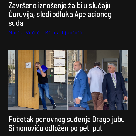
Završeno iznošenje žalbi u slučaju
Ćuruvija, sledi odluka Apelacionog
suda
Marija Vučić
i
Milica Ljubičić
Početak ponovnog suđenja Dragoljubu
Simonoviću odložen po peti put