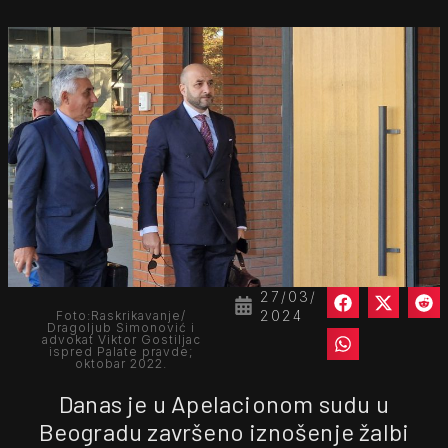
27/03/
2024
Foto:Raskrikavanje/
Dragoljub Simonović i
advokat Viktor Gostiljac
ispred Palate pravde;
oktobar 2022.
Danas je u Apelacionom sudu u
Beogradu završeno iznošenje žalbi