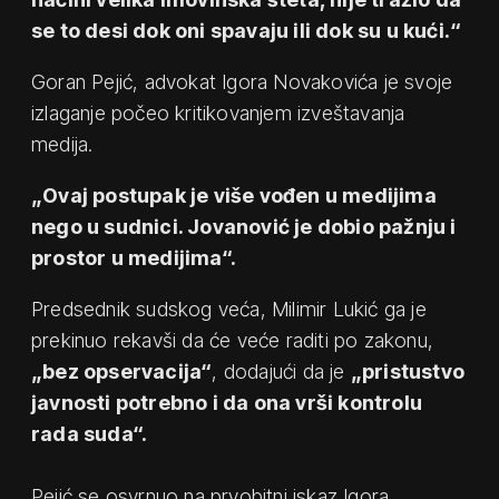
se to desi dok oni spavaju ili dok su u kući.“
Goran Pejić, advokat Igora Novakovića je svoje
izlaganje počeo kritikovanjem izveštavanja
medija.
„Ovaj postupak je više vođen u medijima
nego u sudnici. Jovanović je dobio pažnju i
prostor u medijima“.
Predsednik sudskog veća, Milimir Lukić ga je
prekinuo rekavši da će veće raditi po zakonu,
„bez opservacija“
, dodajući da je
„pristustvo
javnosti potrebno i da ona vrši kontrolu
rada suda“.
Pejić se osvrnuo na prvobitni iskaz Igora