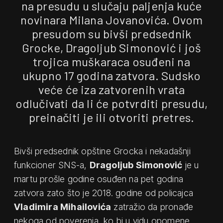
na presudu u slučaju paljenja kuće
novinara Milana Jovanovića. Ovom
presudom su bivši predsednik
Grocke, Dragoljub Simonović i još
trojica muškaraca osuđeni na
ukupno 17 godina zatvora. Sudsko
veće će iza zatvorenih vrata
odlučivati da li će potvrditi presudu,
preinačiti je ili otvoriti pretres.
Bivši predsednik opštine Grocka i nekadašnji
funkcioner SNS-a,
Dragoljub Simonović
je u
martu prošle godine osuđen na pet godina
zatvora zato što je 2018. godine od policajca
Vladimira Mihailovića
zatražio da pronađe
nekoga od poverenja, ko bi u vidu opomene