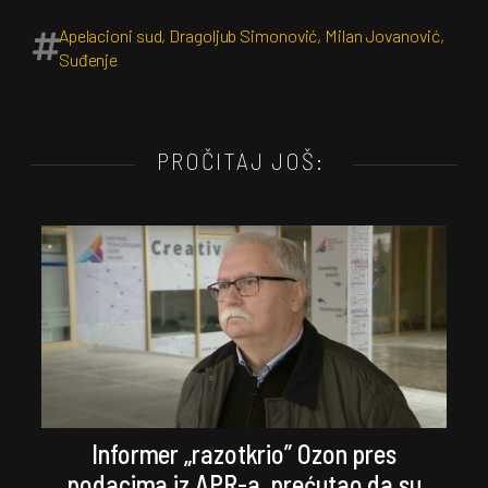
Apelacioni sud
,
Dragoljub Simonović
,
Milan Jovanović
,
Suđenje
PROČITAJ JOŠ:
Informer „razotkrio” Ozon pres
podacima iz APR-a, prećutao da su