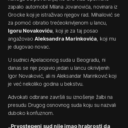
zapalio automobil Milana Jovanovića, novinara iz
Grocke koji je istraživao njegov rad. Mihailović se
za pomoć obratio trećeokrivljenom u lancu,
Igoru Novakoviću
, koji je za taj posao
angažovao
Aleksandra Marinkovića
, koji mu
je dugovao novac.
U sudnici Apelacionog suda u Beogradu, ni
danas se nije pojavio jedan u lancu okrivljenih
Igor Novaković, ali ni Aleksandar Marinković koji
je već nekoliko godina u bekstvu.
Advokati odbrane završili su iznošenje žalbi na
presudu Drugog osnovnog suda koju su nazvali
duboko konfuznom.
„Prvostepeni sud nije imao hrabrosti da