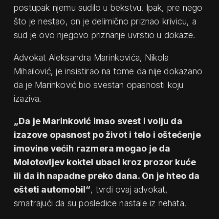
postupak njemu sudilo u bekstvu. Ipak, pre nego
što je nestao, on je delimično priznao krivicu, a
sud je ovo njegovo priznanje uvrstio u dokaze.
Advokat Aleksandra Marinkovića, Nikola
Mihailović, je insistirao na tome da nije dokazano
da je Marinković bio svestan opasnosti koju
izaziva.
„Da je Marinković imao svest i volju da
izazove opasnost po život i telo i oštećenje
imovine većih razmera mogao je da
Molotovljev koktel ubaci kroz prozor kuće
ili da ih napadne preko dana. On je hteo da
ošteti automobil“
, tvrdi ovaj advokat,
smatrajući da su posledice nastale iz nehata.