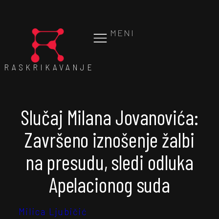
MENI
RASKRIKAVANJE
Slučaj Milana Jovanovića:
Završeno iznošenje žalbi
na presudu, sledi odluka
Apelacionog suda
Milica Ljubičić