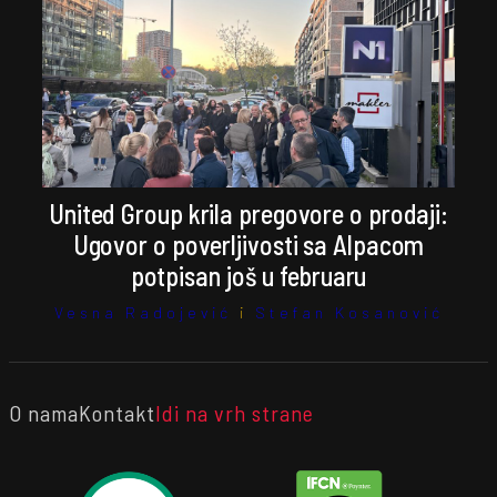
United Group krila pregovore o prodaji:
Ugovor o poverljivosti sa Alpacom
potpisan još u februaru
Vesna Radojević
i
Stefan Kosanović
O nama
Kontakt
Idi na vrh strane