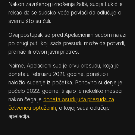
Nakon završenog iznošenja žalbi, sudija Lukić je
rekao da se sudsko veće povlači da odlučuje o
svemu što su čuli.
Ovaj postupak se pred Apelacionim sudom nalazi
po drugi put, koji sada presudu može da potvrdi,
preinači ili otvori javni pretres.
Naime, Apelacioni sud je prvu presudu, koja je
doneta u februaru 2021. godine, poništio i
naložio suđenje iz početka. Ponovno suđenje je
počelo 2022. godine, trajalo je nekoliko meseci
nakon čega je
doneta osuđujuća presuda za
četvoricu optuženih
, o kojoj sada odlučuje
apelacija.