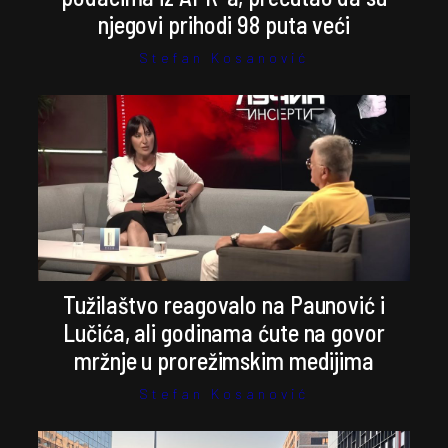
njegovi prihodi 98 puta veći
Stefan Kosanović
Tužilaštvo reagovalo na Paunović i
Lučića, ali godinama ćute na govor
mržnje u prorežimskim medijima
Stefan Kosanović