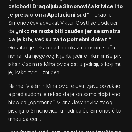
oslobodi Dragoljuba Simonovića krivice i to
je prebacio na Apelacioni sud“
, rekao je
Simonovićev advokat Viktor Gostiljac dodajući
da
„niko ne može biti osuđen jer se smatra
da je kriv, već su za to potrebni dokazi“
.
Gostiljac je rekao da tih dokaza u ovom slučaju
nema i da njegovog klijenta jedino inkriminiše prvi
iskaz Vladimira Mihailovića dat u policiji, a koji mu
je, kako tvrdi, iznuđen.
Naime, Vladimir Mihailović je ovu izjavu povukao,
a pred sudom je rekao da je on samoinicijativno
hteo da „opomene“ Milana Jovanovića zbog
pisanja o Simonoviću, u nadi da će Simonović to
umeti da ceni.