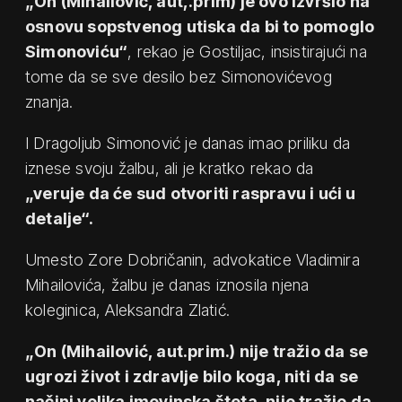
„On (Mihailović, aut,.prim) je ovo izvršio na
osnovu sopstvenog utiska da bi to pomoglo
Simonoviću“
, rekao je Gostiljac, insistirajući na
tome da se sve desilo bez Simonovićevog
znanja.
I Dragoljub Simonović je danas imao priliku da
iznese svoju žalbu, ali je kratko rekao da
„veruje da će sud otvoriti raspravu i ući u
detalje“.
Umesto Zore Dobričanin, advokatice Vladimira
Mihailovića, žalbu je danas iznosila njena
koleginica, Aleksandra Zlatić.
„On (Mihailović, aut.prim.) nije tražio da se
ugrozi život i zdravlje bilo koga, niti da se
načini velika imovinska šteta, nije tražio da