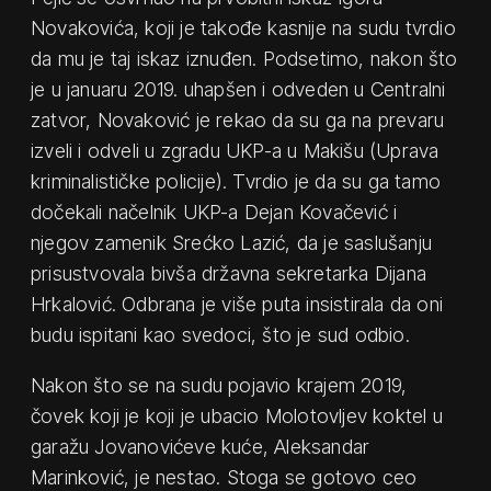
Novakovića, koji je takođe kasnije na sudu tvrdio
da mu je taj iskaz iznuđen. Podsetimo, nakon što
je u januaru 2019. uhapšen i odveden u Centralni
zatvor, Novaković je rekao da su ga na prevaru
izveli i odveli u zgradu UKP-a u Makišu (Uprava
kriminalističke policije). Tvrdio je da su ga tamo
dočekali načelnik UKP-a Dejan Kovačević i
njegov zamenik Srećko Lazić, da je saslušanju
prisustvovala bivša državna sekretarka Dijana
Hrkalović. Odbrana je više puta insistirala da oni
budu ispitani kao svedoci, što je sud odbio.
Nakon što se na sudu pojavio krajem 2019,
čovek koji je koji je ubacio Molotovljev koktel u
garažu Jovanovićeve kuće, Aleksandar
Marinković, je nestao. Stoga se gotovo ceo