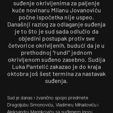
suđenje okrivljenima za paljenje
kuće novinaru Milanu Jovanoviću
počne ispočetka nije uspeo.
Današnji razlog za odlaganje suđenja
je to što je sud sada odlučio da
objedini postupak protiv sve
četvorice okrivljenih, budući da je u
prethodnoj “rundi” jednom
okrivljenom suđeno zasebno. Sudija
Luka Pantelić zakazao je do kraja
oktobra još šest termina za nastavak
suđenja.
Sud je danas i zvanično spojio predmete
Dragoljubu Simonoviću, Vladimiru Mihailoviću i
Aleksandru Marinkoviću sa suđenjem Igoru