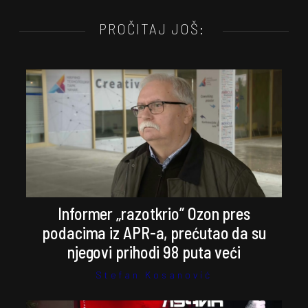
PROČITAJ JOŠ:
Informer „razotkrio” Ozon pres
podacima iz APR-a, prećutao da su
njegovi prihodi 98 puta veći
Stefan Kosanović