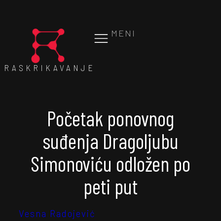
MENI
RASKRIKAVANJE
Početak ponovnog
suđenja Dragoljubu
Simonoviću odložen po
peti put
Vesna Radojević