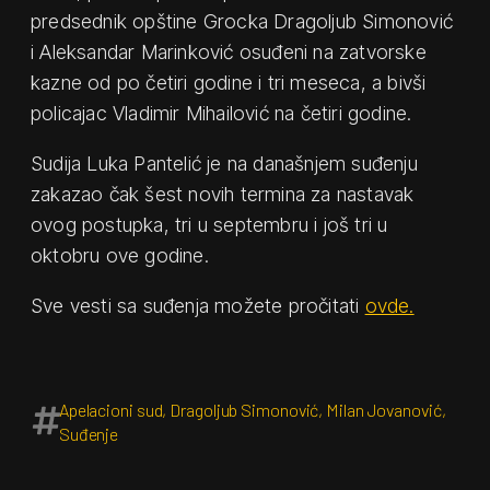
predsednik opštine Grocka Dragoljub Simonović
i Aleksandar Marinković osuđeni na zatvorske
kazne od po četiri godine i tri meseca, a bivši
policajac Vladimir Mihailović na četiri godine.
Sudija Luka Pantelić je na današnjem suđenju
zakazao čak šest novih termina za nastavak
ovog postupka, tri u septembru i još tri u
oktobru ove godine.
Sve vesti sa suđenja možete pročitati
ovde.
Apelacioni sud
,
Dragoljub Simonović
,
Milan Jovanović
,
Suđenje