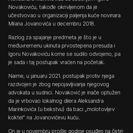
Novakoviću, takođe okrivljenom da je
učestvovao u organizaciji paljenja kuće novinara
Milana Jovanovića u decembru 2018.
Razlog za spajanje predmeta je što je u
međuvremenu ukinuta prvostepena presuda i
Igoru Novakoviću kome se sudilo odvojeno, pa
je sada i taj postupak vraćen na početak.
Naime, u januaru 2021. postupak protiv njega
razdvojen je zbog nepojavljivanja njegovog
advokata u sudnici. Novaković je inače optužen
da je vrbovao lokalnog dilera Aleksandra
Marinkovića (u bekstvu) da baci „molotovljev
koktel” na Jovanovićevu kuću.
On je u novembru prošle godine osuđen na četiri