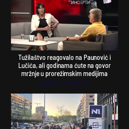
Tužilaštvo reagovalo na Paunović i
Lučića, ali godinama ćute na govor
mržnje u prorežimskim medijima
Stefan Kosanović