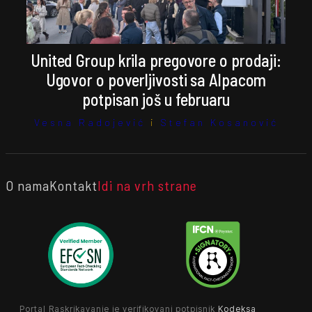
United Group krila pregovore o prodaji:
Ugovor o poverljivosti sa Alpacom
potpisan još u februaru
Vesna Radojević
i
Stefan Kosanović
O nama
Kontakt
Idi na vrh strane
Portal Raskrikavanje je verifikovani potpisnik
Kodeksa