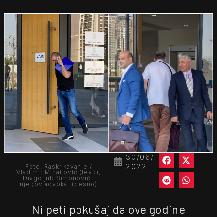
30/06/
2022
Foto: Raskrikavanje /
Vladimir Mihailović (levo),
Dragoljub Simonović i
njegov advokat (desno)
Ni peti pokušaj da ove godine