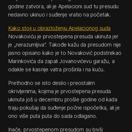
godine zatvora, ali je Apelacioni sud tu presudu
nedavno ukinuo i suđenje vratio na početak.
Kako stoji u obrazloženju Apelacionog suda
Novakoviću je prvostepena presuda ukinuta jer
je „nerazumljiva”. Takođe kažu da presudom nije
jasno opisano kako je to Novaković podstrekao
Marinkovića da zapali Jovanovićevu garažu, a
odakle se kasnije vatra proširila i na kuću.
Prethodno se isto desilo i preostalim
okrivljenima, kojima je prvostepena presuda
ukinuta još u decembru prošle godine od kada
traju pokušaji da suđenje počne ispočetka, ali je
ono više puta puta do sada odlagano.
Inače, prvostepenom presudom su bivši