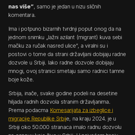
nas više”
, samo je jedan u nizu sličnih
komentara.
Ima i potpuno bizarnih tvrdnji poput onog da na
jednom snimku „lažni azilant (migrant) kuva sebi
mačku za ručak nasred ulice”, a viralni su i
postovi o tome da strani državljani dobijaju radne
dozvole u Srbiji. Iako radne dozvole dobijaju
mnogi, ovoj stranici smetaju samo radnici tamne
boje kože.
Srbija, inače, svake godine podeli na desetine
hiljada radnih dozvola stranim državljanima.
Prema podacma
Komesarijata za izbeglice i
migracije Republike Srbij
e, na kraju 2024. je u
Srbiji oko 50.000 stranaca imalo radnu dozvolu