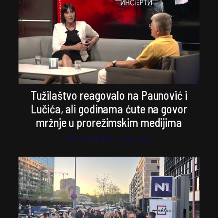
Tužilaštvo reagovalo na Paunović i
Lučića, ali godinama ćute na govor
mržnje u prorežimskim medijima
Stefan Kosanović