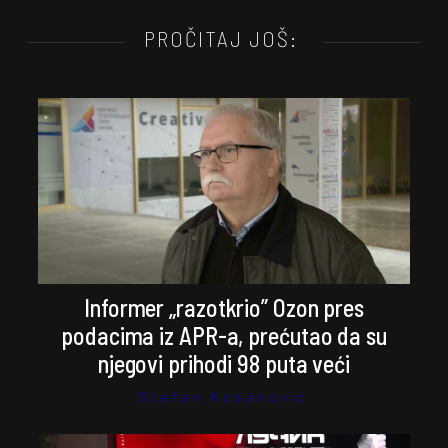
PROČITAJ JOŠ:
Informer „razotkrio” Ozon pres
podacima iz APR-a, prećutao da su
njegovi prihodi 98 puta veći
Stefan Kosanović