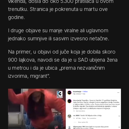
vikenda, došla do oko 5.300 pratilaca u ovom
trenutku. Stranica je pokrenuta u martu ove
godine.
I druge objave su manje viralne ali uglavnom
jednako sumnjive ili sasvim izvesno netačne.
Na primer, u objavi od juče koja je dobila skoro
900 lajkova, navodi se da je u SAD ubijena žena
u metrou i da je ubica „prema nezvaničnim
izvorima, migrant”.