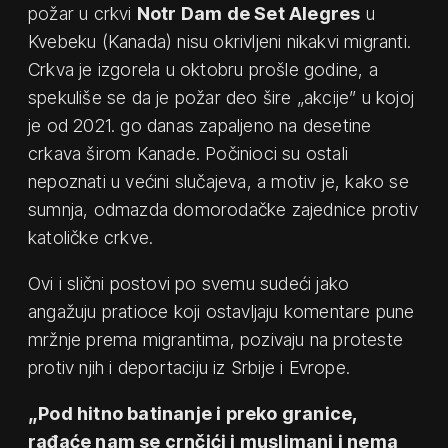
požar u crkvi
Notr Dam de Set Alegres
u
Kvebeku (Kanada) nisu okrivljeni nikakvi migranti.
Crkva je izgorela u oktobru prošle godine, a
spekuliše se da je požar deo šire „akcije” u kojoj
je od 2021. go danas zapaljeno na desetine
crkava širom Kanade. Počinioci su ostali
nepoznati u većini slučajeva, a motiv je, kako se
sumnja, odmazda domorodačke zajednice protiv
katoličke crkve.
Ovi i slični postovi po svemu sudeći jako
angažuju pratioce koji ostavljaju komentare pune
mržnje prema migrantima, pozivaju na proteste
protiv njih i deportaciju iz Srbije i Evrope.
„Pod hitno batinanje i preko granice,
rađaće nam se crnčići i muslimani i nema