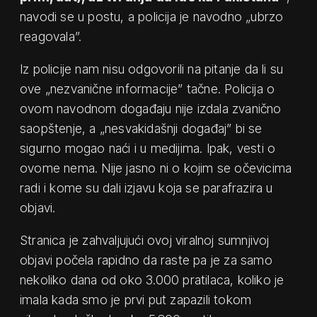
navodi se u postu, a policija je navodno „ubrzo
reagovala”.
Iz policije nam nisu odgovorili na pitanje da li su
ove „nezvanične informacije” tačne. Policija o
ovom navodnom događaju nije izdala zvanično
saopštenje, a „nesvakidašnji događaj” bi se
sigurno mogao naći i u medijima. Ipak, vesti o
ovome nema. Nije jasno ni o kojim se očevicima
radi i kome su dali izjavu koja se parafrazira u
objavi.
Stranica je zahvaljujući ovoj viralnoj sumnjivoj
objavi počela rapidno da raste pa je za samo
nekoliko dana od oko 3.000 pratilaca, koliko je
imala kada smo je prvi put zapazili tokom