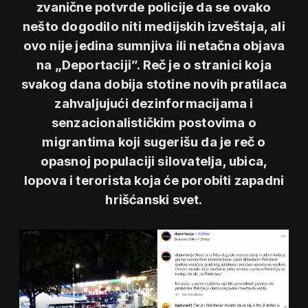
zvanične potvrde policije da se ovako
nešto dogodilo niti medijskih izveštaja, ali
ovo nije jedina sumnjiva ili netačna objava
na „Deportaciji”. Reč je o stranici koja
svakog dana dobija stotine novih pratilaca
zahvaljujući dezinformacijama i
senzacionalističkim postovima o
migrantima koji sugerišu da je reč o
opasnoj populaciji silovatelja, ubica,
lopova i terorista koja će porobiti zapadni
hrišćanski svet.