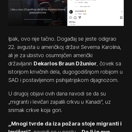
Ipak, ovo nije tačno. Događaj se jeste odigrao
22. avgusta u američkoj državi Severna Karolina,
ali je za ubistvo osumnjičen američki
državljanin
Dekarlos Braun Džunior
, čovek sa
istorijom krivičnih dela, dugogodišnjom robijom u
SAD i postavljenom psihijatrijskom dijagnozom.
U drugoj objavi ovih dana navodi se da su
„migranti i levičari zapalili crkvu u Kanadi”, uz
snimak crkve koja gori.
„Mnogi tvrde da iza požara stoje migranti i
levičari”
, navodi se u postu.
„Da li je ovo