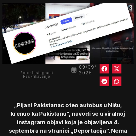
09/09/
2025
Foto: Instagram/
Raskrikavanje
„Pijani Pakistanac oteo autobus u Nišu,
krenuo ka Pakistanu”, navodi se u viralnoj
instagram objavi koja je objavljena 4.
septembra na stranici „Deportacija”. Nema