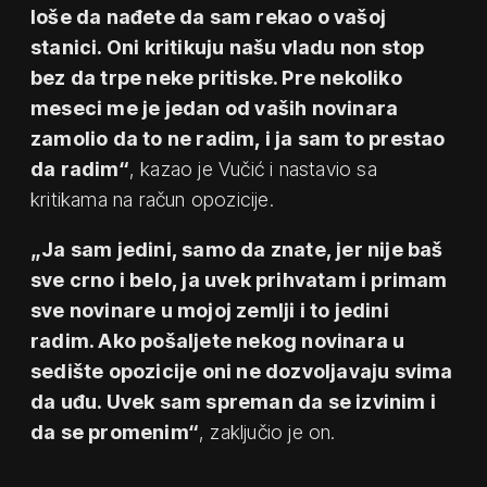
loše da nađete da sam rekao o vašoj
stanici. Oni kritikuju našu vladu non stop
bez da trpe neke pritiske. Pre nekoliko
meseci me je jedan od vaših novinara
zamolio da to ne radim, i ja sam to prestao
da radim“
, kazao je Vučić i nastavio sa
kritikama na račun opozicije.
„Ja sam jedini, samo da znate, jer nije baš
sve crno i belo, ja uvek prihvatam i primam
sve novinare u mojoj zemlji i to jedini
radim. Ako pošaljete nekog novinara u
sedište opozicije oni ne dozvoljavaju svima
da uđu. Uvek sam spreman da se izvinim i
da se promenim“
, zaključio je on.