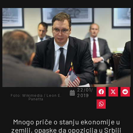
22/01/
2019
Foto: Wikimedia / Leon E.
Panetta
Mnogo priče o stanju ekonomije u
zemlji, opaske da opozicija u Srbiji