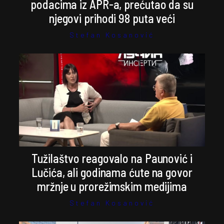
podacima iz APR-a, prećutao da su
njegovi prihodi 98 puta veći
Stefan Kosanović
Tužilaštvo reagovalo na Paunović i
Lučića, ali godinama ćute na govor
mržnje u prorežimskim medijima
Stefan Kosanović