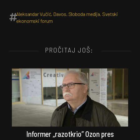
Aleksandar Vučić
,
Davos
,
Sloboda medija
,
Svetski
ekonomski forum
PROČITAJ JOŠ:
Informer „razotkrio” Ozon pres