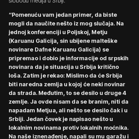
slobodu medija u Srbiji.
“Pomenuću vam jedan primer, da biste
mogli da naučite nešto iz mog slučaja. Na
jednoj konferenciji u Poljskoj, Metju
(Karuanu Galicija, sin ubijene malteške
novinare Dafne Karuanu Galicija) se
pripremao i dobio je informacije od srpskih
novinara da je situacija u Srbija kritično
loša. Zatim je rekao: Mislimo da će Srbija
biti naredna zemlja u kojoj će neki novinar
da strada. Međutim, to se desilo u druge 4
zemlje. Ja ovde nisam da se branim, niti da
napadam Metjua, ali nešto se desilo čak i u
Srbiji. Jedan čovek je napisao nešto u
lokalnim novinama protiv lokalnih moćnika.
Na naše iznenađenje, napali su mu garažu i