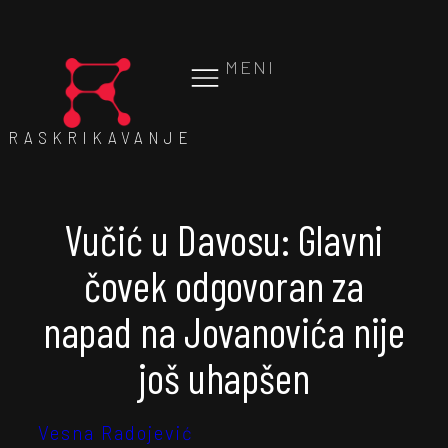
MENI
RASKRIKAVANJE
Vučić u Davosu: Glavni
čovek odgovoran za
napad na Jovanovića nije
još uhapšen
Vesna Radojević