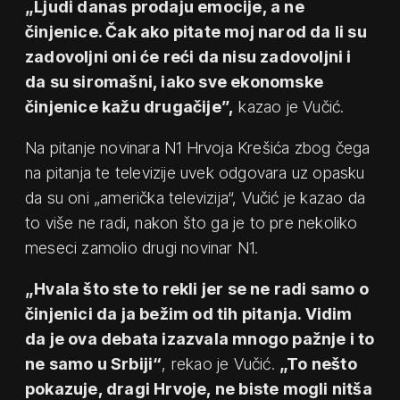
„Ljudi danas prodaju emocije, a ne
činjenice. Čak ako pitate moj narod da li su
zadovoljni oni će reći da nisu zadovoljni i
da su siromašni, iako sve ekonomske
činjenice kažu drugačije”,
kazao je Vučić.
Na pitanje novinara N1 Hrvoja Krešića zbog čega
na pitanja te televizije uvek odgovara uz opasku
da su oni „američka televizija“, Vučić je kazao da
to više ne radi, nakon što ga je to pre nekoliko
meseci zamolio drugi novinar N1.
„Hvala što ste to rekli jer se ne radi samo o
činjenici da ja bežim od tih pitanja. Vidim
da je ova debata izazvala mnogo pažnje i to
ne samo u Srbiji“
, rekao je Vučić.
„To nešto
pokazuje, dragi Hrvoje, ne biste mogli nitša