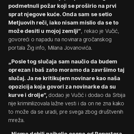
podmetnuli požar koji se proširio na prvi
sprat njegove kuće. Onda sam se setio
Metjuovih reči, iako nisam mislio da se to
može desiti u mojoj zemlji”
, rekao je Vučić,
govoreći o napadu na novinara gročanskog
portala Žig info, Milana Jovanovića.
„Posle tog slučaja sam naučio da budem
oprezan i baš zato moramo da završimo taj
slučaj. Ja ne kritikujem novinare kao naša
opozicija koja govori za novinarke da su
kurve i drolje“,
dodao je Vučić i dodao da Srbija
nije kriminilizovala lažne vesti i da on ne zna kako
to može da se uradi, pre svega zbog društvenih
mreža.
„Nismo dobili najbolje ocene od Reportera