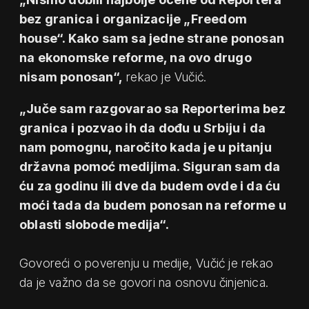
bez granica i organizacije „Freedom
house“. Kako sam sa jedne strane ponosan
na ekonomske reforme, na ovo drugo
nisam ponosan“,
rekao je Vučić.
„Juče sam razgovarao sa Reporterima bez
granica i pozvao ih da dođu u Srbiju i da
nam pomognu, naročito kada je u pitanju
državna pomoć medijima. Siguran sam da
ću za godinu ili dve da budem ovde i da ću
moći tada da budem ponosan na reforme u
oblasti slobode medija“.
Govoreći o poverenju u medije, Vučić je rekao
da je važno da se govori na osnovu činjenica.