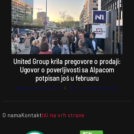
United Group krila pregovore o prodaji:
Ugovor o poverljivosti sa Alpacom
potpisan još u februaru
Vesna Radojević
i
Stefan Kosanović
O nama
Kontakt
Idi na vrh strane