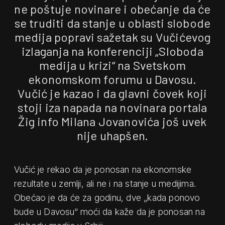
ne poštuje novinare i obećanje da će
se truditi da stanje u oblasti slobode
medija popravi sažetak su Vučićevog
izlaganja na konferenciji „Sloboda
medija u krizi“ na Svetskom
ekonomskom forumu u Davosu.
Vučić je kazao i da glavni čovek koji
stoji iza napada na novinara portala
Žig info Milana Jovanovića još uvek
nije uhapšen.
Vučić je rekao da je ponosan na ekonomske
rezultate u zemlji, ali ne i na stanje u medijima.
Obećao je da će za godinu, dve „kada ponovo
bude u Davosu“ moći da kaže da je ponosan na