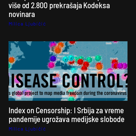
više od 2.800 prekrašaja Kodeksa
novinara
Milica Ljubičić
Index on Censorship: I Srbija za vreme
pandemije ugrožava medijske slobode
Milica Ljubičić