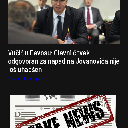
Vučić u Davosu: Glavni čovek
odgovoran za napad na Jovanovića nije
još uhapšen
Vesna Radojević