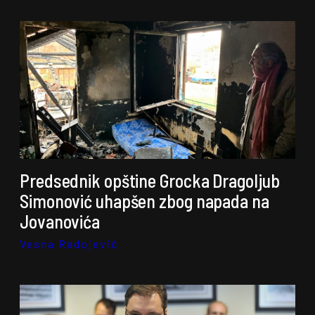
Predsednik opštine Grocka Dragoljub
Simonović uhapšen zbog napada na
Jovanovića
Vesna Radojević