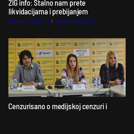
ŽIG info: Stalno nam prete
likvidacijama i prebijanjem
Jelena Đorđević
i
Vesna Radojević
Cenzurisano o medijskoj cenzuri i
govoru mržnje
Jelena Đorđević