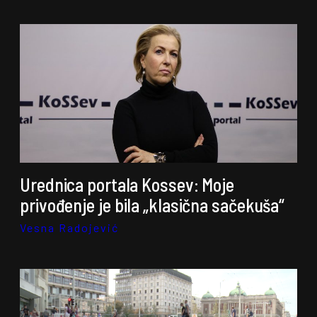
Urednica portala Kossev: Moje
privođenje je bila „klasična sačekuša“
Vesna Radojević