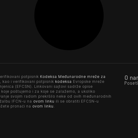
O na
erifikovani potpisnik
Kodeksa Međunarodne mreže za
, kao i verifikovani potpisnik
kodeksa
Evropske mreže
Poset
njenica (EFCSN). Linkovani sajtovi sadrže opise
 koje poštujemo i za koje se zalažemo, a ukoliko
vanje svojim radom prekršilo neke od ovih međunarodnih
 žalbu IFCN-u na
ovom linku
ili se obratiti EFCSN-u
ožete pronaći na
ovom linku
.