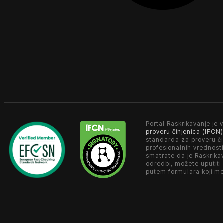
Portal Raskrikavanje je v
proveru činjenica (IFCN)
standarda za proveru či
profesionalnih vrednosti
smatrate da je Raskrika
odredbi, možete uputiti
putem formulara koji m