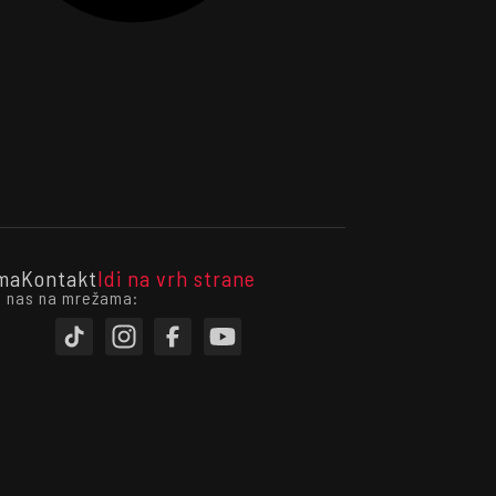
ma
Kontakt
Idi na vrh strane
i nas na mrežama: