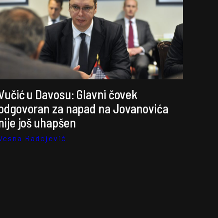
Vučić u Davosu: Glavni čovek
odgovoran za napad na Jovanovića
nije još uhapšen
Vesna Radojević