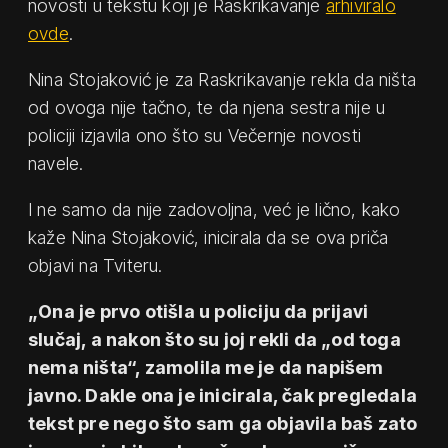
novosti u tekstu koji je Raskrikavanje
arhiviralo
ovde
.
Nina Stojaković je za Raskrikavanje rekla da ništa
od ovoga nije tačno, te da njena sestra nije u
policiji izjavila ono što su Večernje novosti
navele.
I ne samo da nije zadovoljna, već je lično, kako
kaže Nina Stojaković, inicirala da se ova priča
objavi na Tviteru.
„Ona je prvo otišla u policiju da prijavi
slučaj, a nakon što su joj rekli da „od toga
nema ništa“, zamolila me je da napišem
javno. Dakle ona je inicirala, čak pregledala
tekst pre nego što sam ga objavila baš zato