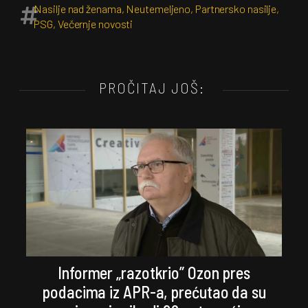
Nasilje nad ženama
,
Neutemeljeno
,
Partnersko nasilje
,
PSG
,
Večernje novosti
PROČITAJ JOŠ:
Informer „razotkrio” Ozon pres
podacima iz APR-a, prećutao da su