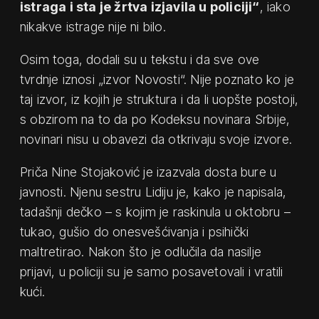
istraga i sta je žrtva izjavila u policiji“
, iako
nikakve istrage nije ni bilo.
Osim toga, dodali su u tekstu i da sve ove
tvrdnje iznosi „izvor Novosti“. Nije poznato ko je
taj izvor, iz kojih je struktura i da li uopšte postoji,
s obzirom na to da po Kodeksu novinara Srbije,
novinari nisu u obavezi da otkrivaju svoje izvore.
Priča Nine Stojaković je izazvala dosta bure u
javnosti. Njenu sestru Lidiju je, kako je napisala,
tadašnji dečko – s kojim je raskinula u oktobru –
tukao, gušio do onesvešćivanja i psihički
maltretirao. Nakon što je odlučila da nasilje
prijavi, u policiji su je samo posavetovali i vratili
kući.