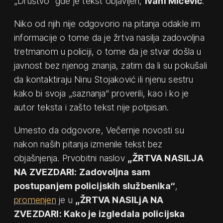
„Društvo“ gde je tekst objavljen,
Ivani Mićević
.
Niko od njih nije odgovorio na pitanja odakle im
informacije o tome da je žrtva nasilja zadovoljna
tretmanom u policiji, o tome da je stvar došla u
javnost bez njenog znanja, zatim da li su pokušali
da kontaktiraju Ninu Stojaković ili njenu sestru
kako bi svoja „saznanja“ proverili, kao i ko je
autor teksta i zašto tekst nije potpisan.
Umesto da odgovore, Večernje novosti su
nakon naših pitanja izmenile tekst bez
objašnjenja. Prvobitni naslov
„ŽRTVA NASILJA
NA ZVEZDARI: Zadovoljna sam
postupanjem policijskih službenika“
,
promenjen
je u
„ŽRTVA NASILjA NA
ZVEZDARI: Kako je izgledala policijska