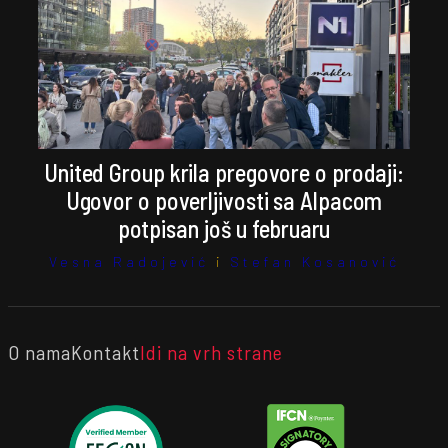
United Group krila pregovore o prodaji:
Ugovor o poverljivosti sa Alpacom
potpisan još u februaru
Vesna Radojević
i
Stefan Kosanović
O nama
Kontakt
Idi na vrh strane