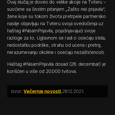
Ovaj slučaj je doveo do velike akcije na Tviteru –
suočene sa čestim pitanjem „Zašto nisi prijavila“,
žene koje su tokom života pretrpele partnersko
nasilje objavljuju na Tviteru svoja svedočenja uz
haštag #NisamPrijavila, pojašnjavajući svoje
razloge za to. Uglavnom se radi o osećaju stida,
nedostatku podrške, strahu od ucena i pretnji,
nerazumevanju okoline i osećaju nezaštićenosti.
Haštag #NisamPrijavila dosad (28. decembar) je
korišćen u više od 20.000 tvitova.
Večernje novosti
28.12.2021.