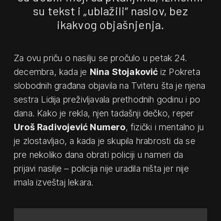
su tekst i „ublažili“ naslov, bez
ikakvog objašnjenja.
Za ovu priču o nasilju se pročulo u petak 24.
decembra, kada je
Nina Stojaković
iz Pokreta
slobodnih građana objavila na Tviteru šta je njena
sestra Lidija preživljavala prethodnih godinu i po
dana. Kako je rekla, njen tadašnji dečko, reper
Uroš Radivojević Numero
, fizički i mentalno ju
je zlostavljao, a kada je skupila hrabrosti da se
pre nekoliko dana obrati policiji u nameri da
prijavi nasilje – policija nije uradila ništa jer nije
imala izveštaj lekara.