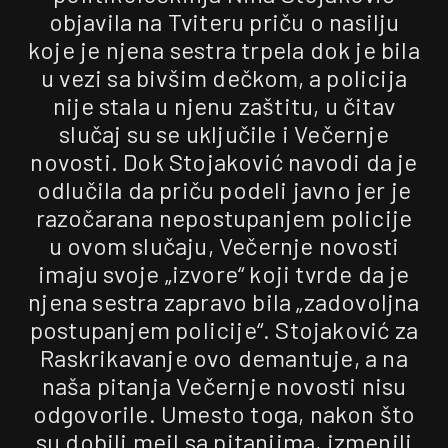
objavila na Tviteru priču o nasilju
koje je njena sestra trpela dok je bila
u vezi sa bivšim dečkom, a policija
nije stala u njenu zaštitu, u čitav
slučaj su se uključile i Večernje
novosti. Dok Stojaković navodi da je
odlučila da priču podeli javno jer je
razočarana nepostupanjem policije
u ovom slučaju, Večernje novosti
imaju svoje „izvore“ koji tvrde da je
njena sestra zapravo bila „zadovoljna
postupanjem policije“. Stojaković za
Raskrikavanje ovo demantuje, a na
naša pitanja Večernje novosti nisu
odgovorile. Umesto toga, nakon što
su dobili mejl sa pitanjima, izmenili