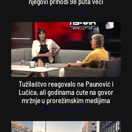
njegovi prihodi 98 puta veći
Stefan Kosanović
Tužilaštvo reagovalo na Paunović i
Lučića, ali godinama ćute na govor
mržnje u prorežimskim medijima
Stefan Kosanović