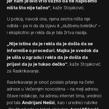
jer nam je bilo vrlo važno da ne napišemo
ništa što nije tačno“
, kaže Stojaković.
U policiji, navodi ona, njena sestra ništa nije
odbila – pa ni da da izjavu ili „službenu belešku“ –
i eksplicitno je rekla da je bila žrtva nasilja.
„Nije istina da je rekla da je došla da se
informiše o proceduri. Majka je svedok da
je ušla u zgradu i rekla da je došla da
prijavi da ju je tukao dečko“
, kaže Stojaković
za Raskrikavanje.
Raskrikavanje je sinoć poslalo pitanja na četiri
adrese u Večernjim novostima – na mejl adresu
čitave redakcije, na adresu internet tima, urednici
portala
Andrijani Nešić
, kao i urednici rubrike