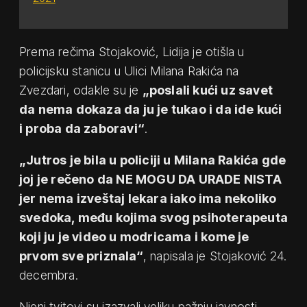
Prema rečima Stojaković, Lidija je otišla u
policijsku stanicu u Ulici Milana Rakića na
Zvezdari, odakle su je
„poslali kući uz savet
da nema dokaza da ju je tukao i da ide kući
i proba da zaboravi“
.
„Jutros je bila u policiji u Milana Rakića gde
joj je rečeno da NE MOGU DA URADE NISTA
jer nema izveštaj lekara iako ima nekoliko
svedoka, među kojima svog psihoterapeuta
koji ju je video u modricama i kome je
prvom sve priznala“
, napisala je Stojaković 24.
decembra.
Njeni tvitovi su izazvali veliku pažnju javnosti,