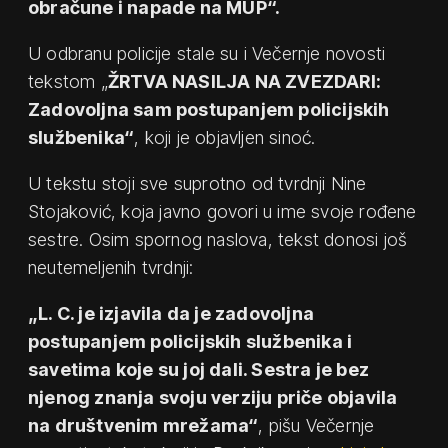
obračune i napade na MUP“.
U odbranu policije stale su i Večernje novosti
tekstom „
ŽRTVA NASILJA NA ZVEZDARI:
Zadovoljna sam postupanjem policijskih
službenika“
, koji je objavljen sinoć.
U tekstu stoji sve suprotno od tvrdnji Nine
Stojaković, koja javno govori u ime svoje rođene
sestre. Osim spornog naslova, tekst donosi još
neutemeljenih tvrdnji:
„L. C. je izjavila da je zadovoljna
postupanjem policijskih službenika i
savetima koje su joj dali. Sestra je bez
njenog znanja svoju verziju priče objavila
na društvenim mrežama“
, pišu Večernje