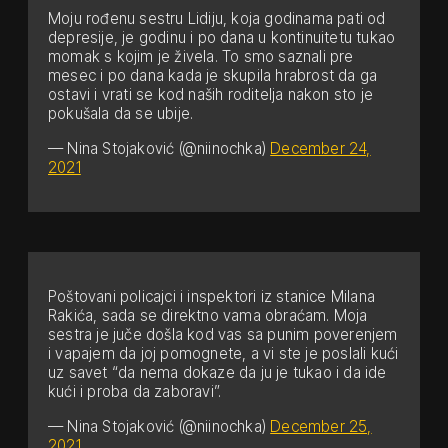
Moju rođenu sestru Lidiju, koja godinama pati od
depresije, je godinu i po dana u kontinuitetu tukao
momak s kojim je živela. To smo saznali pre
mesec i po dana kada je skupila hrabrost da ga
ostavi i vrati se kod naših roditelja nakon sto je
pokušala da se ubije.
— Nina Stojaković (@niinochka)
December 24,
2021
Poštovani policajci i inspektori iz stanice Milana
Rakića, sada se direktno vama obraćam. Moja
sestra je juče došla kod vas sa punim poverenjem
i vapajem da joj pomognete, a vi ste je poslali kući
uz savet “da nema dokaze da ju je tukao i da ide
kući i proba da zaboravi”.
— Nina Stojaković (@niinochka)
December 25,
2021