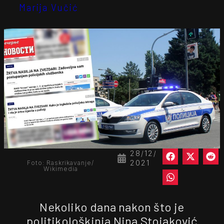
Marija Vučić
28/12/
2021
Foto: Raskrikavanje/
Wikimedia
Nekoliko dana nakon što je
politikološkinja Nina Stojaković