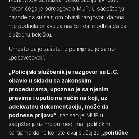
nakon čega je odreagovao MUP. U saopštenju
navode da su sa njom obavili razgovor, da ona
nije podnela prijavu za nasilje i da je odbila da da
službenu belešku.
Umesto da je zaštite, iz policije su je samo
„posavetovali“.
„Policijski službenik je razgovor sa L. C.
obavio u skladu sa zakonskim
procedurama, upoznao je sa njenim
pravima i uputio na način na koji, uz
adekvatnu dokumentaciju, može da
podnese prijavu“
, napisao je MUP u
saopštenju uz molbu medijima i političkim
partijama da ne koriste ovaj slučaj za
„političke