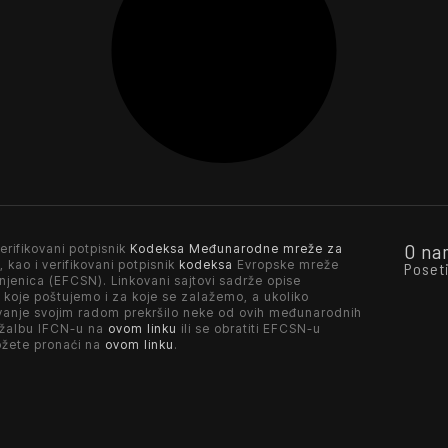
O na
erifikovani potpisnik
Kodeksa Međunarodne mreže za
, kao i verifikovani potpisnik
kodeksa
Evropske mreže
Poset
njenica (EFCSN). Linkovani sajtovi sadrže opise
 koje poštujemo i za koje se zalažemo, a ukoliko
vanje svojim radom prekršilo neke od ovih međunarodnih
 žalbu IFCN-u na
ovom linku
ili se obratiti EFCSN-u
ožete pronaći na
ovom linku
.