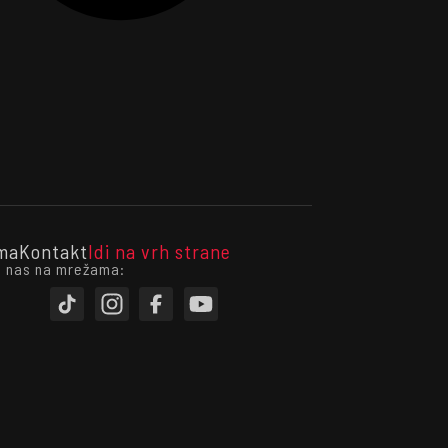
ma
Kontakt
Idi na vrh strane
i nas na mrežama: