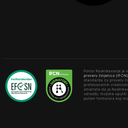
Portal Raskrikavanje je v
proveru činjenica (IFCN)
standarda za proveru či
profesionalnih vrednosti
smatrate da je Raskrika
odredbi, možete uputiti
putem formulara koji m