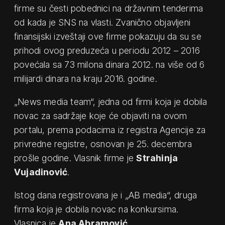
firme su česti pobednici na državnim tenderima
od kada je SNS na vlasti. Zvanično objavljeni
finansijski izveštaji ove firme pokazuju da su se
prihodi ovog preduzeća u periodu 2012 – 2016
povećala sa 73 milona dinara 2012. na više od 6
milijardi dinara na kraju 2016. godine.
„News media team“, jedna od firmi koja je dobila
novac za sadržaje koje će objaviti na ovom
portalu, prema podacima iz registra Agencije za
privredne registre, osnovan je 25. decembra
prošle godine. Vlasnik firme je
Strahinja
Vujadinović
.
Istog dana registrovana je i „AB media“, druga
firma koja je dobila novac na konkursima.
Vlasnica je
Ana Abramović
.