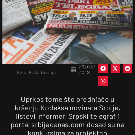
29/05/
2018
Foto: Raskrikavanje
Uprkos tome što prednjače u
kršenju Kodeksa novinara Srbije,
listovi Informer, Srpski telegraf i
portal srbijadanas.com dosad su na
konkursima za projektno