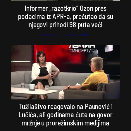
Informer „razotkrio” Ozon pres
podacima iz APR-a, prećutao da su
njegovi prihodi 98 puta veći
Stefan Kosanović
Tužilaštvo reagovalo na Paunović i
Lučića, ali godinama ćute na govor
mržnje u prorežimskim medijima