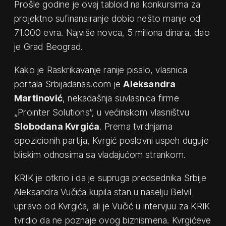
Prošle godine je ovaj tabloid na konkursima za
projektno sufinansiranje dobio nešto manje od
71.000 evra. Najviše novca, 5 miliona dinara, dao
je Grad Beograd.
Kako je Raskrikavanje ranije pisalo, vlasnica
portala Srbijadanas.com je
Aleksandra
Martinović
, nekadašnja suvlasnica firme
„Prointer Solutions“, u većinskom vlasništvu
Slobodana Kvrgića
. Prema tvrdnjama
opozicionih partija, Kvrgić poslovni uspeh duguje
bliskim odnosima sa vladajućom strankom.
KRIK je otkrio i da je supruga predsednika Srbije
Aleksandra Vučića kupila stan u naselju Belvil
upravo od Kvrgića, ali je Vučić u intervjuu za KRIK
tvrdio da ne poznaje ovog biznismena. Kvrgićeve