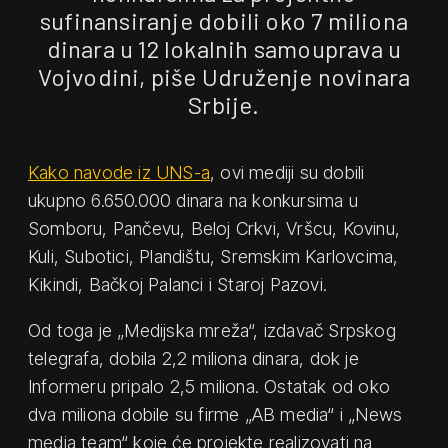
sufinansiranje dobili oko 7 miliona
dinara u 12 lokalnih samouprava u
Vojvodini, piše Udruženje novinara
Srbije.
Kako navode iz UNS-a
, ovi mediji su dobili
ukupno 6.650.000 dinara na konkursima u
Somboru, Pančevu, Beloj Crkvi, Vršcu, Kovinu,
Kuli, Subotici, Plandištu, Sremskim Karlovcima,
Kikindi, Bačkoj Palanci i Staroj Pazovi.
Od toga je „Medijska mreža“, izdavač Srpskog
telegrafa, dobila 2,2 miliona dinara, dok je
Informeru pripalo 2,5 miliona. Ostatak od oko
dva miliona dobile su firme „AB media“ i „News
media team“ koje će projekte realizovati na