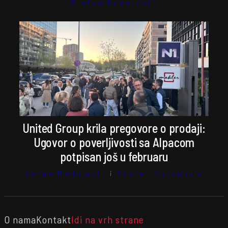
Stefan Kosanović
United Group krila pregovore o prodaji:
Ugovor o poverljivosti sa Alpacom
potpisan još u februaru
Vesna Radojević
i
Stefan Kosanović
O nama
Kontakt
Idi na vrh strane