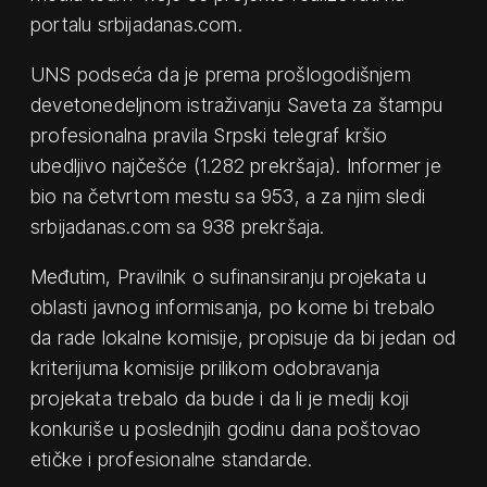
portalu srbijadanas.com.
UNS podseća da je prema prošlogodišnjem
devetonedeljnom istraživanju Saveta za štampu
profesionalna pravila Srpski telegraf kršio
ubedljivo najčešće (1.282 prekršaja). Informer je
bio na četvrtom mestu sa 953, a za njim sledi
srbijadanas.com sa 938 prekršaja.
Međutim, Pravilnik o sufinansiranju projekata u
oblasti javnog informisanja, po kome bi trebalo
da rade lokalne komisije, propisuje da bi jedan od
kriterijuma komisije prilikom odobravanja
projekata trebalo da bude i da li je medij koji
konkuriše u poslednjih godinu dana poštovao
etičke i profesionalne standarde.