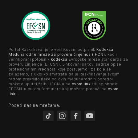
Portal Raskrikavanje je verifikovani potpisnik
Kodeksa
Međunarodne mreže za proveru činjenica (IFCN)
, kao i
verifikovani potpisnik
kodeksa
Evropske mreže standarda za
proveru činjenica (EFCSN). Linkovani sajtovi sadrže opise
profesionalnih vrednosti koje poštujemo i za koje se
zalažemo, a ukoliko smatrate da je Raskrikavanje svojim
radom prekršilo neke od ovih međunarodnih odredbi,
možete uputiti žalbu IFCN-u na
ovom linku
ili se obratiti
EFCSN-u putem formulara koji možete pronaći na
ovom
linku
.
Poseti nas na mrežama: