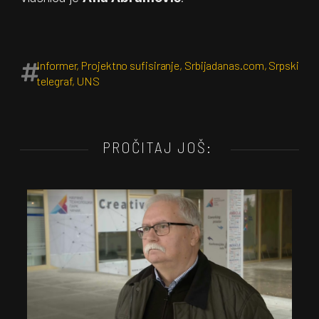
Informer
,
Projektno sufisiranje
,
Srbijadanas.com
,
Srpski
telegraf
,
UNS
PROČITAJ JOŠ: