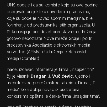
UNS dodaje i da su komisije koje su ove godine
ocenjivale projekte u navedenim gradovima, i
koje su dodelile novac spornim medijima, bile
formiranje od predstavnika istih organizacija. U
12 komisija je bilo devet predstavnika udruženja
gotovo nepoznate Nove mreže Srbije i po tri
predstavnika Asocijacije elektronskih medija
Vojvodine (AEMV) i Udruženja elektronskih
m
edija (ComNet).
Inače, izdavač Informera je firma „Insajder tim“
čiji je vlasnik
Dragan J. Vučićević
, ujedno i
urednik ovog prorežimskog tabloida. Firma „IT
media“ koja dobija novac iz budžetana
konkursima opština je ćerka-firma „Insajder tima“.