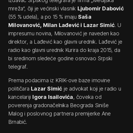
Izdavač Srpskog telegrafa je firma „Medijska
mreža“, čiji je većinski vlasnik
Ljubomir Dabović
(55 % udela), a po 15 % imaju
Saša
Milovanović, Milan Lađević i Lazar Simić
. U
impresumu novina, Milovanović je naveden kao
direktor, a Lađević kao glavni urednik. Lađević je
radio kao glavni urednik Kurira do kraja 2015, da
bi sredinom sledeće godine osnovao Srpski
telegraf.
Prema podacima iz KRIK-ove baze imovine
političara
Lazar Simić
je advokat koji je radio u
kancelariji
Igora Isailovića
, čoveka od
poverenja gradonačelnika Beograda Siniše
Malog i poslovnog partnera premijerke Ane
Brnabić.