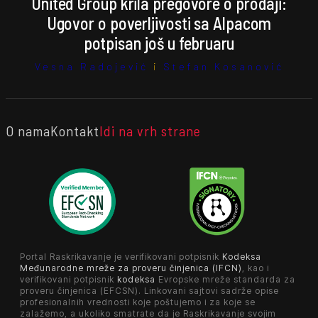
United Group krila pregovore o prodaji:
Ugovor o poverljivosti sa Alpacom
potpisan još u februaru
Vesna Radojević
i
Stefan Kosanović
O nama
Kontakt
Idi na vrh strane
Portal Raskrikavanje je verifikovani potpisnik
Kodeksa
Međunarodne mreže za proveru činjenica (IFCN)
, kao i
verifikovani potpisnik
kodeksa
Evropske mreže standarda za
proveru činjenica (EFCSN). Linkovani sajtovi sadrže opise
profesionalnih vrednosti koje poštujemo i za koje se
zalažemo, a ukoliko smatrate da je Raskrikavanje svojim