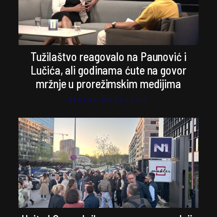
Tužilaštvo reagovalo na Paunović i
Lučića, ali godinama ćute na govor
mržnje u prorežimskim medijima
Stefan Kosanović