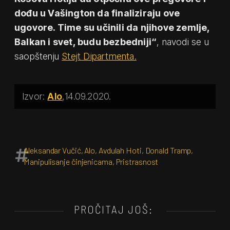
dođu u Vašington da finaliziraju ove
ugovore. Time su učinili da njihove zemlje,
Balkan i svet, budu bezbedniji“
, navodi se u
saopštenju
Stejt Dipartmenta.
Alo
14.09.2020.
Aleksandar Vučić
,
Alo
,
Avdulah Hoti
,
Donald Tramp
,
Manipulisanje činjenicama
,
Pristrasnost
PROČITAJ JOŠ: