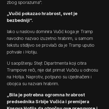
zbog sporazuma“:
„Vučić pokazao hrabrost, svet je
bezbedniji“.
Iako u naslovu dominira Vučić koga je Tramp
navodno nazvao izuzetno hrabrim, u samom
tekstu stidljivo se provlači da je Tramp uputio
pohvale i Hotiju.
U saopštenju Stejt Dipartmenta koji citira
Trampove reči, nije dat primat Vučiću u odnosu
na Hotija. Naprotiv, potpuno su izjednačeni i
obojica su nazvani hrabrim.
„Bila je potrebna ogromna hrabrost
predsednika Srbije Vučića i premijera
Kosova Hotija da otpočnu ove pregovore i