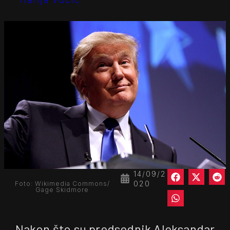
14/09/2
020
Foto: Wikimedia Commons/
Gage Skidmore
Nakon što su predsednik Aleksandar