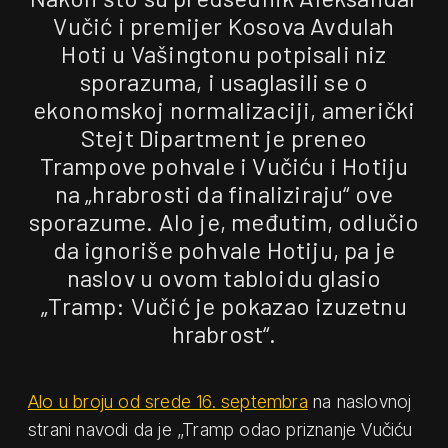
Vučić i premijer Kosova Avdulah
Hoti u Vašingtonu potpisali niz
sporazuma, i usaglasili se o
ekonomskoj normalizaciji, američki
Stejt Dipartment je preneo
Trampove pohvale i Vučiću i Hotiju
na „hrabrosti da finaliziraju“ ove
sporazume. Alo je, međutim, odlučio
da ignoriše pohvale Hotiju, pa je
naslov u ovom tabloidu glasio
„Tramp: Vučić je pokazao izuzetnu
hrabrost“.
Alo u broju od srede 16. septembra
na naslovnoj
strani navodi da je „Tramp odao priznanje Vučiću