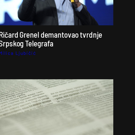
Ričard Grenel demantovao tvrdnje
Srpskog Telegrafa
Milica Ljubičić