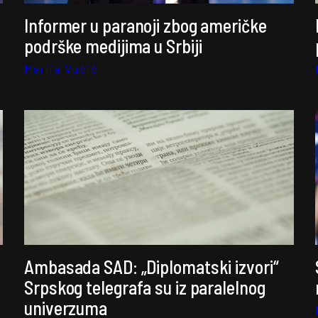
Informer u paranoji zbog američke
podrške medijima u Srbiji
Marija Vučić
Ambasada SAD: „Diplomatski izvori“
Srpskog telegrafa su iz paralelnog
univerzuma