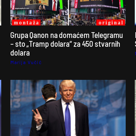
Grupa Qanon na domaćem Telegramu
– sto „Tramp dolara“ za 450 stvarnih
dolara
Marija Vučić