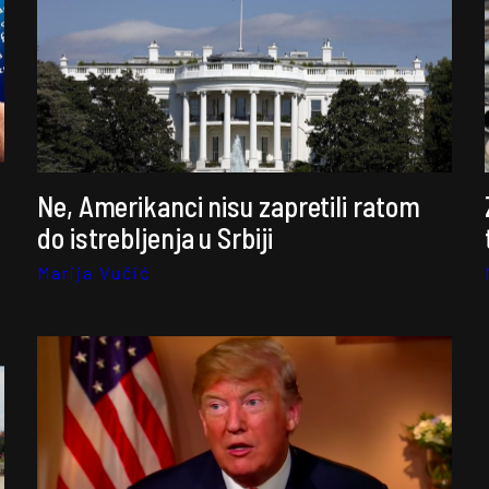
Ne, Amerikanci nisu zapretili ratom
do istrebljenja u Srbiji
Marija Vučić