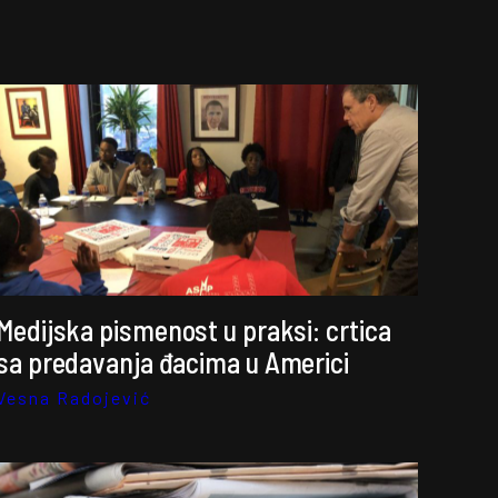
Medijska pismenost u praksi: crtica
sa predavanja đacima u Americi
Vesna Radojević