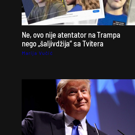
Ne, ovo nije atentator na Trampa
nego „šaljivdžija” sa Tvitera
Marija Vučić