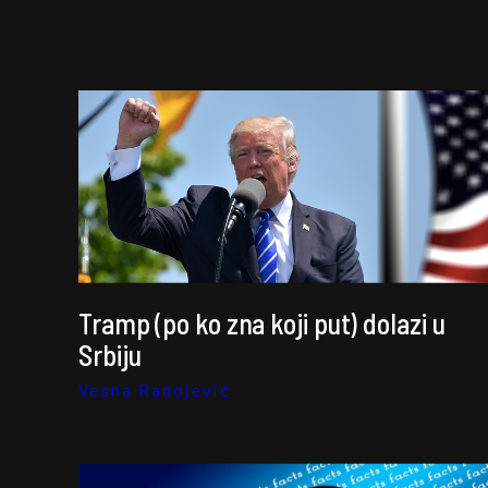
Tramp (po ko zna koji put) dolazi u
Srbiju
Vesna Radojević