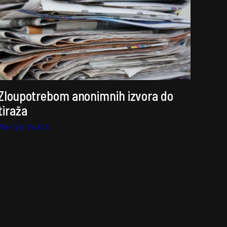
Zloupotrebom anonimnih izvora do
tiraža
Marija Vučić