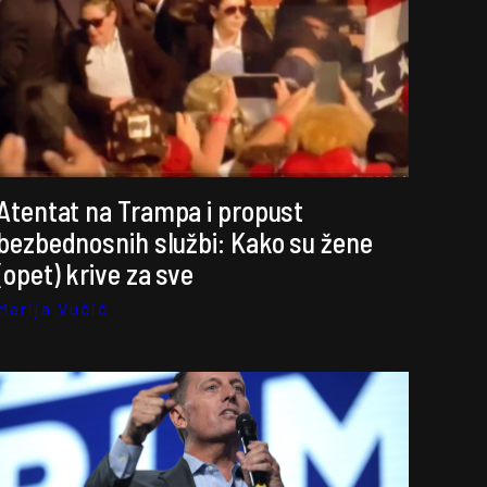
Atentat na Trampa i propust
bezbednosnih službi: Kako su žene
(opet) krive za sve
Marija Vučić