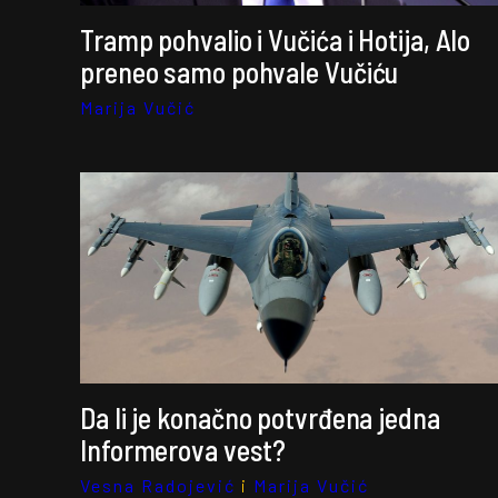
Tramp pohvalio i Vučića i Hotija, Alo
preneo samo pohvale Vučiću
Marija Vučić
Da li je konačno potvrđena jedna
Informerova vest?
Vesna Radojević
i
Marija Vučić