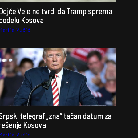
Dojče Vele ne tvrdi da Tramp sprema
podelu Kosova
Marija Vučić
Srpski telegraf „zna“ tačan datum za
rešenje Kosova
Marija Vučić