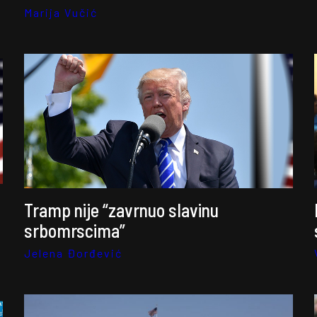
Marija Vučić
Tramp nije “zavrnuo slavinu
srbomrscima”
Jelena Đorđević