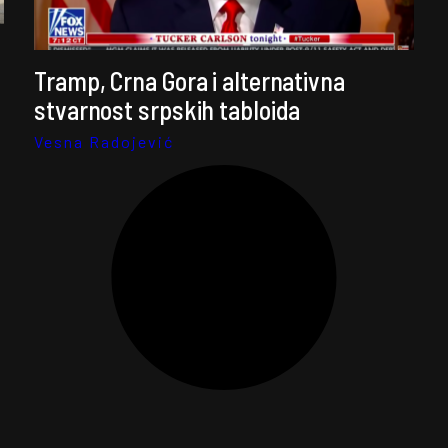
Tramp, Crna Gora i alternativna
stvarnost srpskih tabloida
Vesna Radojević