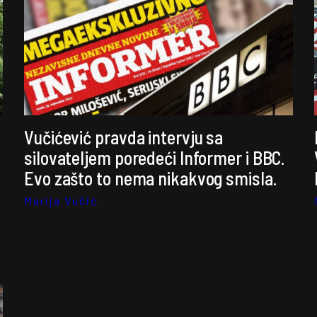
Vučićević pravda intervju sa
silovateljem poredeći Informer i BBC.
Evo zašto to nema nikakvog smisla.
Marija Vučić