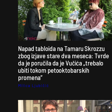
Napad tabloida na Tamaru Skrozzu
zbog izjave stare dva meseca: Tvrde
da je poručila da je Vučića „trebalo
ubiti tokom petooktobarskih
promena”
Milica Ljubičić