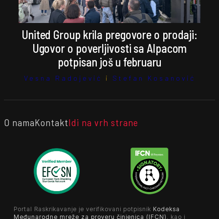
United Group krila pregovore o prodaji:
Ugovor o poverljivosti sa Alpacom
potpisan još u februaru
Vesna Radojević
i
Stefan Kosanović
O nama
Kontakt
Idi na vrh strane
Portal Raskrikavanje je verifikovani potpisnik
Kodeksa
Međunarodne mreže za proveru činjenica (IFCN)
, kao i