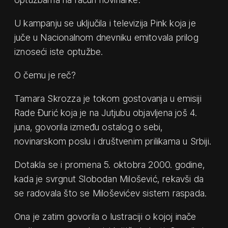
U kampanju se uključila i televizija Pink koja je
juče u Nacionalnom dnevniku emitovala prilog
iznoseći iste optužbe.
O čemu je reč?
Tamara Skrozza je tokom gostovanja u emisiji
Rade Đurić koja je na Jutjubu objavljena još 4.
juna, govorila između ostalog o sebi,
novinarskom poslu i društvenim prilikama u Srbiji.
Dotakla se i promena 5. oktobra 2000. godine,
kada je svrgnut Slobodan Milošević, rekavši da
se radovala što se Miloševićev sistem raspada.
Ona je zatim govorila o lustraciji o kojoj inače