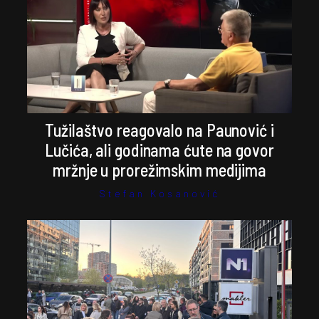
Tužilaštvo reagovalo na Paunović i
Lučića, ali godinama ćute na govor
mržnje u prorežimskim medijima
Stefan Kosanović