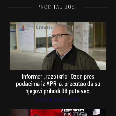
PROČITAJ JOŠ:
Informer „razotkrio” Ozon pres
podacima iz APR-a, prećutao da su
njegovi prihodi 98 puta veći
Stefan Kosanović