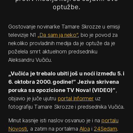
optužbe.
Gostovanje novinarke Tamare Skrozze u emisji
televizije N1
„Da sam ja neko”
, bio je povod za
nekoliko provladinih medija da je optuže da je
poželela smrt aktuelnom predsedniku
Aleksandru Vučiću.
„Vučića je trebalo ubiti još u noći između 5. i
6. oktobra 2000. godine!” Jeziva skrivena
poruka sa opozicione TV Nova! (VIDEO)”
,
objavio je juče ujutru
portal Informer
uz
fotografiju Tamare Skrozze i predsednika Vučića.
Minut kasnije isti naslov osvanuo je i na
portalu
Novosti
, a zatim na portalima
Aloa
i
24Sedam
.