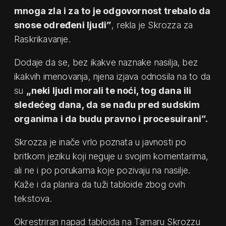
mnoga zla i za to je odgovornost trebalo da
snose određeni ljudi”
, rekla je Skrozza za
Raskrikavanje.
Dodaje da se, bez ikakve naznake nasilja, bez
ikakvih imenovanja, njena izjava odnosila na to da
su
„neki ljudi morali te noći, tog dana ili
sledećeg dana, da se nađu pred sudskim
organima i da budu pravno i procesuirani”.
Skrozza je inače vrlo poznata u javnosti po
britkom jeziku koji neguje u svojim komentarima,
ali ne i po porukama koje pozivaju na nasilje.
Kaže i da planira da tuži tabloide zbog ovih
tekstova.
Okrestriran napad tabloida na Tamaru Skrozzu