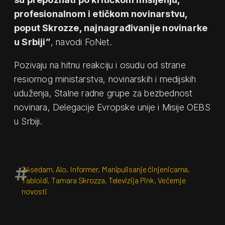
profesionalnom i etičkom novinarstvu,
poput Skrozze, najnagrađivanije novinarke
u Srbiji”
, navodi FoNet.
Pozivaju na hitnu reakciju i osudu od strane
resiornog ministarstva, novinarskih i medijskih
uduženja, Stalne radne grupe za bezbednost
novinara, Delegacije Evropske unije i Misije OEBS
u Srbiji.
24sedam
,
Alo
,
Informer
,
Manipulisanje činjenicama
,
Tabloidi
,
Tamara Skrozza
,
Televizija Pink
,
Večernje
novosti