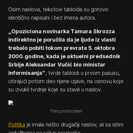
Osim naslova, tekstovi tabloida su gotovo
identično napisani i bez imena autora.
„Opoziciona novinarka Tamara Skrozza
indirektno je poručila da je ljude iz vlasti
trebalo pobiti tokom prevrata 5. oktobra
2000. godine, kada je aktuelni predsednik
Srbije Aleksandar Vučić bio ministar
informisanja”
, tvrde tabloidi u prvom pasusu,
citirajući potom deo njene izjave, na osnovu koje
su izvukli tvrdnje koje su stavili u naslov.
Foto:printscreen
Politika
je imala nešto drugačiji naslov, ali sa istim
optužbama na račun novinarke.