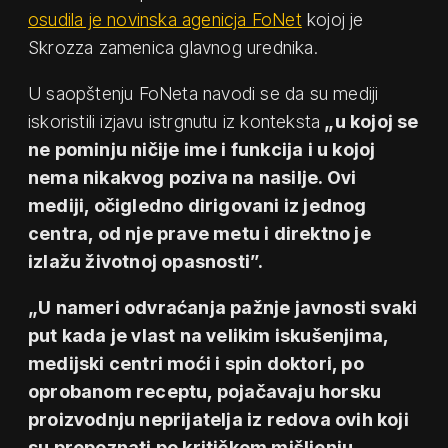
osudila je novinska agenicja FoNet
kojoj je
Skrozza zamenica glavnog urednika.
U saopštenju FoNeta navodi se da su mediji
iskoristili izjavu istrgnutu iz konteksta
„u kojoj se
ne pominju ničije ime i funkcija i u kojoj
nema nikakvog poziva na nasilje. Ovi
mediji, očigledno dirigovani iz jednog
centra, od nje prave metu i direktno je
izlažu životnoj opasnosti”.
„U nameri odvraćanja pažnje javnosti svaki
put kada je vlast na velikim iskušenjima,
medijski centri moći i spin doktori, po
oprobanom receptu, pojačavaju horsku
proizvodnju neprijatelja iz redova ovih koji
su prepoznati po kritičkom mišljenju,