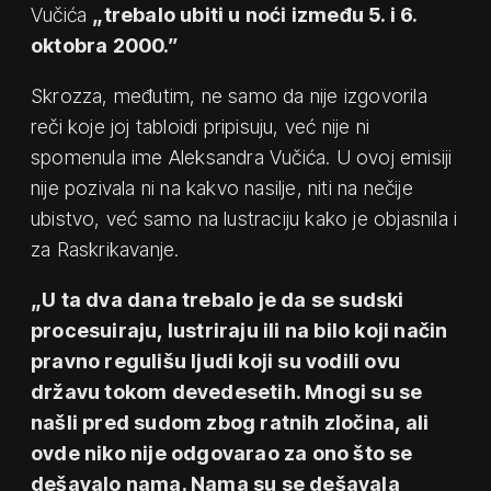
Vučića
„trebalo ubiti u noći između 5. i 6.
oktobra 2000.”
Skrozza, međutim, ne samo da nije izgovorila
reči koje joj tabloidi pripisuju, već nije ni
spomenula ime Aleksandra Vučića. U ovoj emisiji
nije pozivala ni na kakvo nasilje, niti na nečije
ubistvo, već samo na lustraciju kako je objasnila i
za Raskrikavanje.
„U ta dva dana trebalo je da se sudski
procesuiraju, lustriraju ili na bilo koji način
pravno regulišu ljudi koji su vodili ovu
državu tokom devedesetih. Mnogi su se
našli pred sudom zbog ratnih zločina, ali
ovde niko nije odgovarao za ono što se
dešavalo nama. Nama su se dešavala