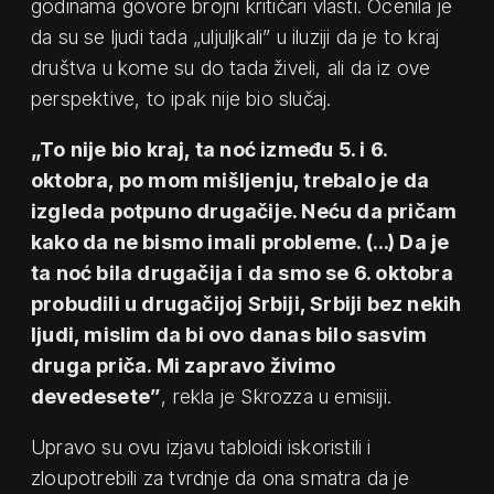
godinama govore brojni kritičari vlasti. Ocenila je
da su se ljudi tada „uljuljkali” u iluziji da je to kraj
društva u kome su do tada živeli, ali da iz ove
perspektive, to ipak nije bio slučaj.
„To nije bio kraj, ta noć između 5. i 6.
oktobra, po mom mišljenju, trebalo je da
izgleda potpuno drugačije. Neću da pričam
kako da ne bismo imali probleme. (…) Da je
ta noć bila drugačija i da smo se 6. oktobra
probudili u drugačijoj Srbiji, Srbiji bez nekih
ljudi, mislim da bi ovo danas bilo sasvim
druga priča. Mi zapravo živimo
devedesete”
, rekla je Skrozza u emisiji.
Upravo su ovu izjavu tabloidi iskoristili i
zloupotrebili za tvrdnje da ona smatra da je