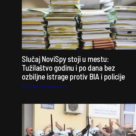
Slučaj NoviSpy stoji u mestu:
Tužilaštvo godinu i po dana bez
ozbiljne istrage protiv BIA i policije
Stefan Kosanović