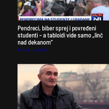
Pendreci, biber sprej i povređeni
studenti – a tabloidi vide samo „linč
nad dekanom”
Milica Ljubičić