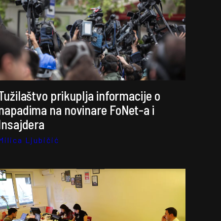
Tužilaštvo prikuplja informacije o
napadima na novinare FoNet-a i
Insajdera
Milica Ljubičić