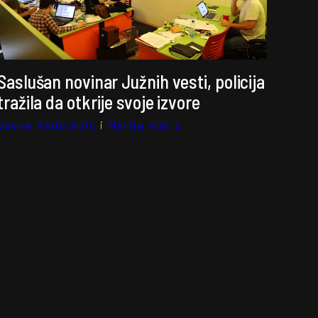
Saslušan novinar Južnih vesti, policija
tražila da otkrije svoje izvore
Vesna Radojević
i
Marija Vučić