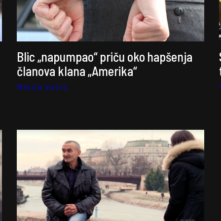
Blic „napumpao“ priču oko hapšenja
članova klana „Amerika“
Marija Vučić