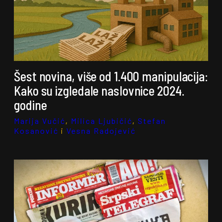
Šest novina, više od 1.400 manipulacija:
Kako su izgledale naslovnice 2024.
godine
Marija Vučić
,
Milica Ljubičić
,
Stefan
Kosanović
i
Vesna Radojević