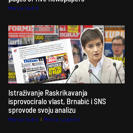
Marija Vučić
Istraživanje Raskrikavanja
isprovociralo vlast, Brnabić i SNS
sprovode svoju analizu
Marija Vučić
i
Milica Ljubičić