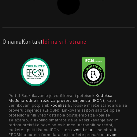
O nama
Kontakt
Idi na vrh strane
Portal Raskrikavanje je verifikovani potpisnik
Kodeksa
Međunarodne mreže za proveru činjenica (IFCN)
, kao i
verifikovani potpisnik
kodeksa
Evropske mreže standarda za
proveru činjenica (EFCSN). Linkovani sajtovi sadrže opise
profesionalnih vrednosti koje poštujemo i za koje se
zalažemo, a ukoliko smatrate da je Raskrikavanje svojim
radom prekršilo neke od ovih međunarodnih odredbi,
možete uputiti žalbu IFCN-u na
ovom linku
ili se obratiti
EFCSN-u putem formulara koji možete pronaći na
ovom