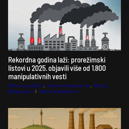
Rekordna godina laži: prorežimski
listovi u 2025. objavili više od 1.800
manipulativnih vesti
Milica Ljubičić
,
Stefan Kosanović
,
Milica
Blagojević
i
Vesna Radojević