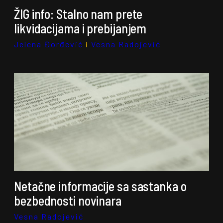
ŽIG info: Stalno nam prete
likvidacijama i prebijanjem
Jelena Đorđević
i
Vesna Radojević
Netačne informacije sa sastanka o
bezbednosti novinara
Vesna Radojević