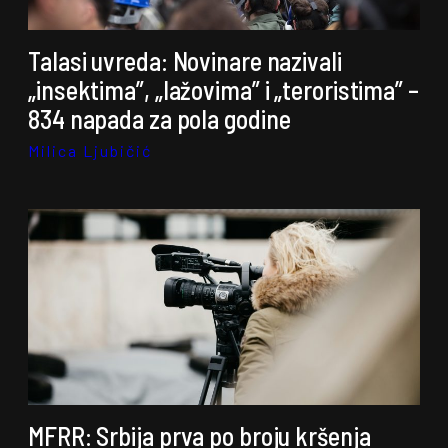
Talasi uvreda: Novinare nazivali
„insektima”, „lažovima” i „teroristima” –
834 napada za pola godine
Milica Ljubičić
MFRR: Srbija prva po broju kršenja