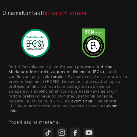
O nama
Kontakt
Idi na vrh strane
Portal Raskrikavanje je verifikovani potpisnik
Kodeksa
Međunarodne mreže za proveru činjenica (IFCN)
, kao i
verifikovani potpisnik
kodeksa
Evropske mreže standarda za
proveru činjenica (EFCSN). Linkovani sajtovi sadrže opise
profesionalnih vrednosti koje poštujemo i za koje se
zalažemo, a ukoliko smatrate da je Raskrikavanje svojim
radom prekršilo neke od ovih međunarodnih odredbi,
možete uputiti žalbu IFCN-u na
ovom linku
ili se obratiti
EFCSN-u putem formulara koji možete pronaći na
ovom
linku
.
Poseti nas na mrežama: