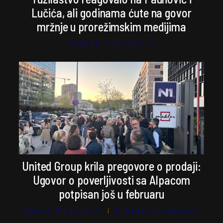
Lučića, ali godinama ćute na govor
mržnje u prorežimskim medijima
Stefan Kosanović
United Group krila pregovore o prodaji:
Ugovor o poverljivosti sa Alpacom
potpisan još u februaru
Vesna Radojević
i
Stefan Kosanović