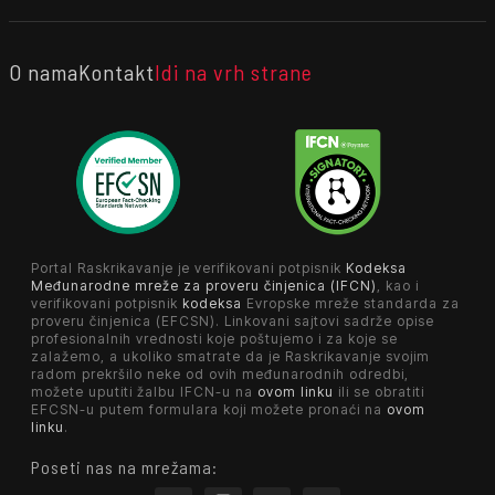
O nama
Kontakt
Idi na vrh strane
Portal Raskrikavanje je verifikovani potpisnik
Kodeksa
Međunarodne mreže za proveru činjenica (IFCN)
, kao i
verifikovani potpisnik
kodeksa
Evropske mreže standarda za
proveru činjenica (EFCSN). Linkovani sajtovi sadrže opise
profesionalnih vrednosti koje poštujemo i za koje se
zalažemo, a ukoliko smatrate da je Raskrikavanje svojim
radom prekršilo neke od ovih međunarodnih odredbi,
možete uputiti žalbu IFCN-u na
ovom linku
ili se obratiti
EFCSN-u putem formulara koji možete pronaći na
ovom
linku
.
Poseti nas na mrežama: