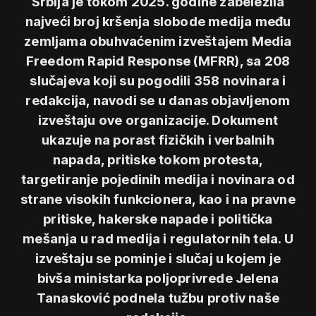
Srbija je tokom 2025. godine zabeležila
najveći broj kršenja slobode medija među
zemljama obuhvaćenim izveštajem Media
Freedom Rapid Response (MFRR), sa 208
slučajeva koji su pogodili 358 novinara i
redakcija, navodi se u danas objavljenom
izveštaju ove organizacije. Dokument
ukazuje na porast fizičkih i verbalnih
napada, pritiske tokom protesta,
targetiranje pojedinih medija i novinara od
strane visokih funkcionera, kao i na pravne
pritiske, hakerske napade i politička
mešanja u rad medija i regulatornih tela. U
izveštaju se pominje i slučaj u kojem je
bivša ministarka poljoprivrede Jelena
Tanasković podnela tužbu protiv naše