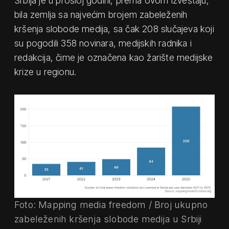
Srbija je u prošloj godini, prema ovom izveštaju,
bila zemlja sa najvećim brojem zabeleženih
kršenja slobode medija, sa čak 208 slučajeva koji
su pogodili 358 novinara, medijskih radnika i
redakcija, čime je označena kao žarište medijske
krize u regionu.
Foto: Mapping media freedom / Broj ukupno
zabeleženih kršenja slobode medija u Srbiji