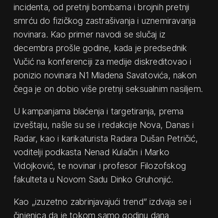
incidenta, od pretnji bombama i brojnih pretnji
smrću do fizičkog zastrašivanja i uznemiravanja
novinara. Kao primer navodi se slučaj iz
decembra prošle godine, kada je predsednik
Vučić na konferenciji za medije diskreditovao i
ponizio novinara N1 Mladena Savatovića, nakon
čega je on dobio više pretnji seksualnim nasiljem.
U kampanjama blaćenja i targetiranja, prema
izveštaju, našle su se i redakcije Nova, Danas i
Radar, kao i karikaturista Radara Dušan Petričić,
voditelji podkasta Nenad Kulačin i Marko
Vidojković, te novinar i profesor Filozofskog
fakulteta u Novom Sadu Dinko Gruhonjić.
Kao „izuzetno zabrinjavajući trend” izdvaja se i
činjenica da je tokom samo godinu dana