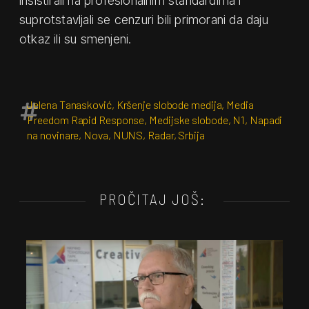
insistirali na profesionalnim standardima i
suprotstavljali se cenzuri bili primorani da daju
otkaz ili su smenjeni.
Jelena Tanasković
,
Kršenje slobode medija
,
Media
Freedom Rapid Response
,
Medijske slobode
,
N1
,
Napadi
na novinare
,
Nova
,
NUNS
,
Radar
,
Srbija
PROČITAJ JOŠ: