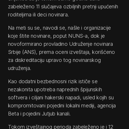
zabeleženo 11 slučajeva ozbiljnih pretnji upućenih
roditeljima ili deci novinara.
Na meti su se, navodi se, našle i organizacije
koje štite novinare, poput NUNS-a, dok je
novoformirano provladino Udruženje novinara
Srbije (ANS), prema oceni izveštaja, korišćeno
za diskreditaciju upravo tog novinarskog
udruženja.
Kao dodatni bezbednosni rizik ističe se
nezakonita upotreba naprednih špijunskih
softvera i ciljani hakerski napadi, usled kojih su
kompromitovani pojedini lokalni mediji, agencija
Beta i pojedini Jutjub kanali.
Tokom izveštajnog perioda zabeleženo je i 12