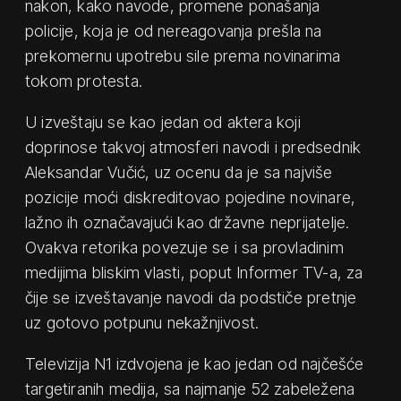
nakon, kako navode, promene ponašanja
policije, koja je od nereagovanja prešla na
prekomernu upotrebu sile prema novinarima
tokom protesta.
U izveštaju se kao jedan od aktera koji
doprinose takvoj atmosferi navodi i predsednik
Aleksandar Vučić, uz ocenu da je sa najviše
pozicije moći diskreditovao pojedine novinare,
lažno ih označavajući kao državne neprijatelje.
Ovakva retorika povezuje se i sa provladinim
medijima bliskim vlasti, poput Informer TV-a, za
čije se izveštavanje navodi da podstiče pretnje
uz gotovo potpunu nekažnjivost.
Televizija N1 izdvojena je kao jedan od najčešće
targetiranih medija, sa najmanje 52 zabeležena