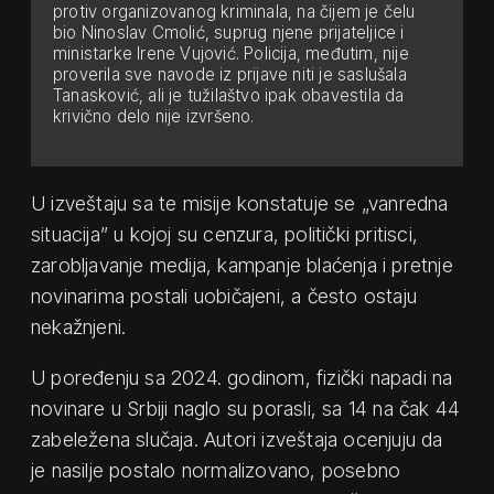
protiv organizovanog kriminala, na čijem je čelu
bio Ninoslav Cmolić, suprug njene prijateljice i
ministarke Irene Vujović. Policija, međutim, nije
proverila sve navode iz prijave niti je saslušala
Tanasković, ali je tužilaštvo ipak obavestila da
krivično delo nije izvršeno.
U izveštaju sa te misije konstatuje se „vanredna
situacija” u kojoj su cenzura, politički pritisci,
zarobljavanje medija, kampanje blaćenja i pretnje
novinarima postali uobičajeni, a često ostaju
nekažnjeni.
U poređenju sa 2024. godinom, fizički napadi na
novinare u Srbiji naglo su porasli, sa 14 na čak 44
zabeležena slučaja. Autori izveštaja ocenjuju da
je nasilje postalo normalizovano, posebno