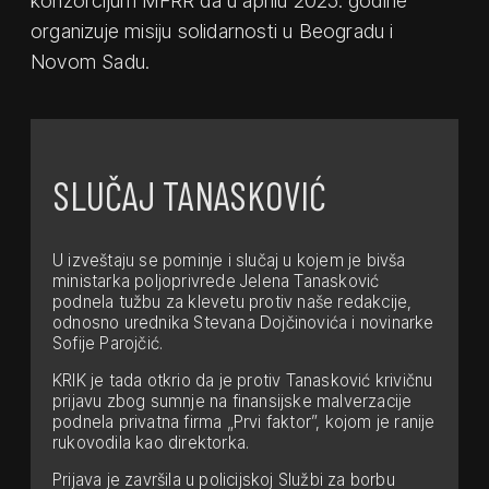
konzorcijum MFRR da u aprilu 2025. godine
organizuje misiju solidarnosti u Beogradu i
Novom Sadu.
SLUČAJ TANASKOVIĆ
U izveštaju se pominje i slučaj u kojem je bivša
ministarka poljoprivrede Jelena Tanasković
podnela tužbu za klevetu protiv naše redakcije,
odnosno urednika Stevana Dojčinovića i novinarke
Sofije Parojčić.
KRIK je tada otkrio da je protiv Tanasković krivičnu
prijavu zbog sumnje na finansijske malverzacije
podnela privatna firma „Prvi faktor”, kojom je ranije
rukovodila kao direktorka.
Prijava je završila u policijskoj Službi za borbu