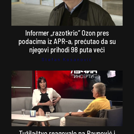
Informer „razotkrio” Ozon pres
podacima iz APR-a, prećutao da su
njegovi prihodi 98 puta veći
Stefan Kosanović
Tužilaštvo reagovalo na Paunović i