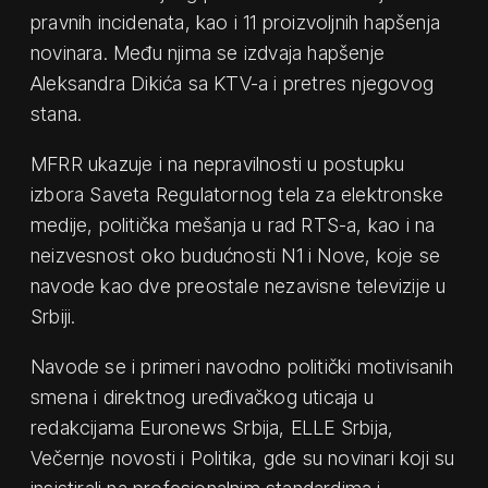
pravnih incidenata, kao i 11 proizvoljnih hapšenja
novinara. Među njima se izdvaja hapšenje
Aleksandra Dikića sa KTV-a i pretres njegovog
stana.
MFRR ukazuje i na nepravilnosti u postupku
izbora Saveta Regulatornog tela za elektronske
medije, politička mešanja u rad RTS-a, kao i na
neizvesnost oko budućnosti N1 i Nove, koje se
navode kao dve preostale nezavisne televizije u
Srbiji.
Navode se i primeri navodno politički motivisanih
smena i direktnog uređivačkog uticaja u
redakcijama Euronews Srbija, ELLE Srbija,
Večernje novosti i Politika, gde su novinari koji su