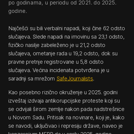
po godinama, u periodu od 2021. do 2025.
godine.
Najčešći su bili verbalni napadi, koji čine 62 odsto
slučajeva. Slede napadi na imovinu sa 23,1 odsto,
fizičko nasilje zabeleženo je u 21,2 odsto
slučajeva, ometanje rada u 19,2 odsto, dok su
pravne pretnje registrovane u 5,8 odsto
slučajeva. Većina incidenata potvrđena je u
saradnji sa mrežom
SafeJournalists
.
Kao posebno rizično okruženje u 2025. godini
izveštaj izdvaja antikorupcijske proteste koji su
se odvijali širom zemlje nakon pada nadstrešnice
u Novom Sadu. Pritisak na novinare, koji je, kako
se navodi, uključivao i represiju države, naveo je