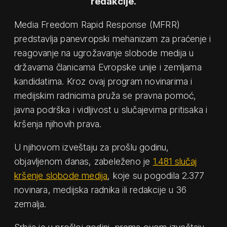
redakcije.
Media Freedom Rapid Response (MFRR)
predstavlja panevropski mehanizam za praćenje i
reagovanje na ugrožavanje slobode medija u
državama članicama Evropske unije i zemljama
kandidatima. Kroz ovaj program novinarima i
medijskim radnicima pruža se pravna pomoć,
javna podrška i vidljivost u slučajevima pritisaka i
kršenja njihovih prava.
U njihovom izveštaju za prošlu godinu,
objavljenom danas, zabeleženo je
1.481 slučaj
kršenje slobode medija
, koje su pogodila 2.377
novinara, medijska radnika ili redakcije u 36
zemalja.