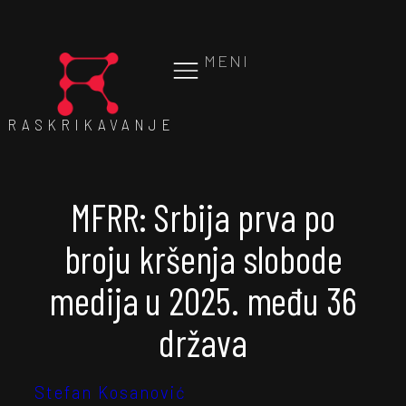
MENI
RASKRIKAVANJE
MFRR: Srbija prva po
broju kršenja slobode
medija u 2025. među 36
država
Stefan Kosanović