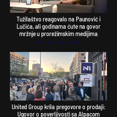
Tužilaštvo reagovalo na Paunović i
Lučića, ali godinama ćute na govor
mržnje u prorežimskim medijima
Stefan Kosanović
United Group krila pregovore o prodaji:
Ugovor o poverljivosti sa Alpacom