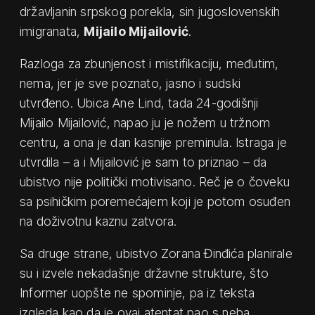
državljanin srpskog porekla, sin jugoslovenskih
imigranata,
Mijailo Mijailović
.
Razloga za zbunjenost i mistifikaciju, međutim,
nema, jer je sve poznato, jasno i sudski
utvrđeno. Ubica Ane Lind, tada 24-godišnji
Mijailo Mijailović, napao ju je nožem u tržnom
centru, a ona je dan kasnije preminula. Istraga je
utvrdila – a i Mijailović je sam to priznao – da
ubistvo nije politički motivisano. Reč je o čoveku
sa psihičkim poremećajem koji je potom osuđen
na doživotnu kaznu zatvora.
Sa druge strane, ubistvo Zorana Đinđića planirale
su i izvele nekadašnje državne strukture, što
Informer uopšte ne spominje, pa iz teksta
izgleda kao da je ovaj atentat pao s neba.