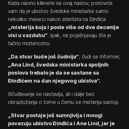
Kada naivno kliknete na ovaj naslov, ponoviće
vam da je ubistvo švedske ministarke samo
nekoliko meseci nakon atentata na Đinđića
„misterija koja i posle više od dve decenije
visi u vazduhu“
. Ipak, ne pojašnjavaju šta je
tačno misteriozno.
„Da stvar bude još čudnija“
, čudi se Informer,
„Ana Lind, švedska ministarka spoljnih
poslova trebalo je da se sastane sa
Đinđićem na dan njegovog ubistva“.
Iščuđavanje se nastavlja, ali i dalje bez
obrazloženja o tome u čemu se misterija sastoji.
„Stvar postaje još sumnjivija i mnogi
povezuju ubistvo Đinđića i Ane Lind, jer je