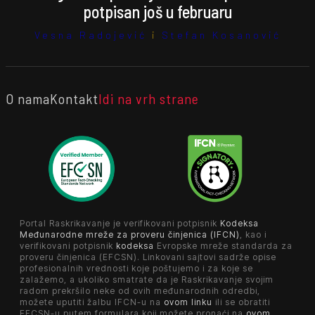
potpisan još u februaru
Vesna Radojević
i
Stefan Kosanović
O nama
Kontakt
Idi na vrh strane
Portal Raskrikavanje je verifikovani potpisnik
Kodeksa
Međunarodne mreže za proveru činjenica (IFCN)
, kao i
verifikovani potpisnik
kodeksa
Evropske mreže standarda za
proveru činjenica (EFCSN). Linkovani sajtovi sadrže opise
profesionalnih vrednosti koje poštujemo i za koje se
zalažemo, a ukoliko smatrate da je Raskrikavanje svojim
radom prekršilo neke od ovih međunarodnih odredbi,
možete uputiti žalbu IFCN-u na
ovom linku
ili se obratiti
EFCSN-u putem formulara koji možete pronaći na
ovom