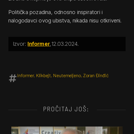
Politička pozadina, odnosno inspiratori i
nalogodavci ovog ubistva, nikada nisu otkriveni.
Informer
12.03.2024.
Informer
,
Klikbejt
,
Neutemeljeno
,
Zoran Đinđić
PROČITAJ JOŠ: