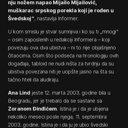
nju nožem napao Mijailo Mijailović,
muškarac srpskog porekla koji je rođen u
Švedskoj“
, nastavlja Informer.
U kom smislu je stvar sumnjiva i ko su ti „mnogi“
– osim zaposlenih u redakciji Informera – koji
povezuju ova dva ubistva – ni to nije objašnjeno
čitaocima. Osim što podseća na hronologiju ovih
događaja, tabloid ne nudi ništa za tvrdnju da su
ubistva povezana niti je uopšte jasno na šta su
tačno hteli da aludiraju.
Ana Lind
jeste 12. marta 2003. godine bila u
Beogradu, jer je trebalo da se sastane sa
Zoranom Đinđićem
. Istina je i da je ubijena
nekoliko meseci posle njega, 11. septembra
2003. godine. Istina je i da ju je ubio švedski