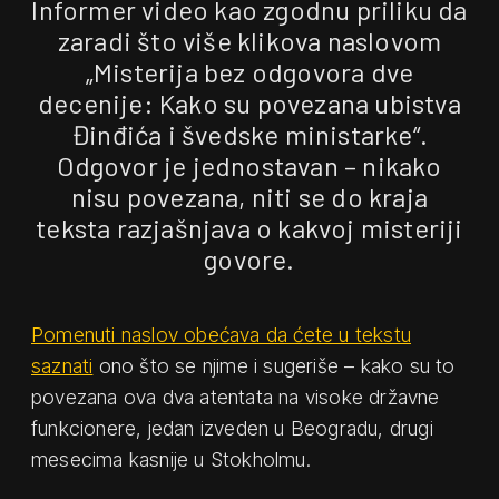
Informer video kao zgodnu priliku da
zaradi što više klikova naslovom
„Misterija bez odgovora dve
decenije: Kako su povezana ubistva
Đinđića i švedske ministarke“.
Odgovor je jednostavan – nikako
nisu povezana, niti se do kraja
teksta razjašnjava o kakvoj misteriji
govore.
Pomenuti naslov obećava da ćete u tekstu
saznati
ono što se njime i sugeriše – kako su to
povezana ova dva atentata na visoke državne
funkcionere, jedan izveden u Beogradu, drugi
mesecima kasnije u Stokholmu.