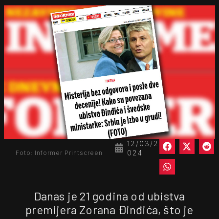
12/03/2
024
Foto: Informer Printscreen
Danas je 21 godina od ubistva
premijera Zorana Đinđića, što je