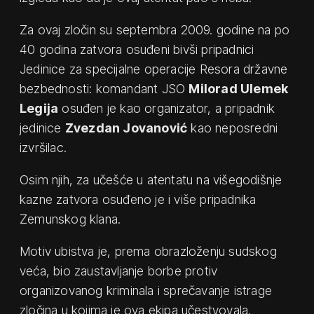
Za ovaj zločin su septembra 2009. godine na po
40 godina zatvora osuđeni bivši pripadnici
Jedinice za specijalne operacije Resora državne
bezbednosti: komandant JSO
Milorad Ulemek
Legija
osuđen je kao organizator, a pripadnik
jedinice
Zvezdan Jovanović
kao neposredni
izvršilac.
Osim njih, za učešće u atentatu na višegodišnje
kazne zatvora osuđeno je i više pripadnika
Zemunskog klana.
Motiv ubistva je, prema obrazloženju sudskog
veća, bio zaustavljanje borbe protiv
organizovanog kriminala i sprečavanje istrage
zločina u kojima je ova ekipa učestvovala.