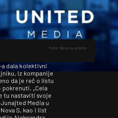
Foto: Nova.rs, promo
a dala kolektivni
ljniku, iz kompanije
no da je reč o listu
 pokrenuti. „Cela
 tu nastaviti svoje
e Junajted Media u
 Nova S, kao i list
edije Aleksandra