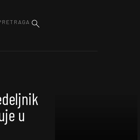
edeljnik
uje u