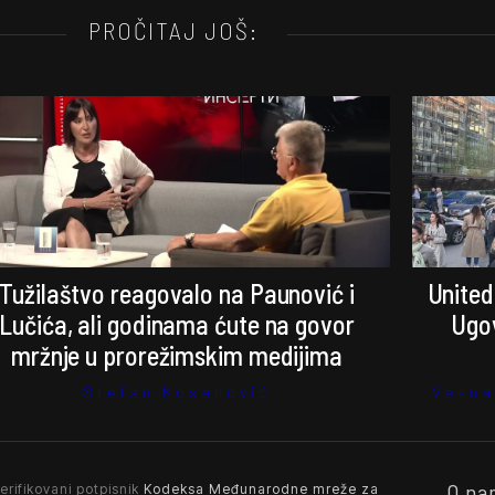
PROČITAJ JOŠ:
Tužilaštvo reagovalo na Paunović i
United
Lučića, ali godinama ćute na govor
Ugov
mržnje u prorežimskim medijima
Stefan Kosanović
Vesna
O na
erifikovani potpisnik
Kodeksa Međunarodne mreže za