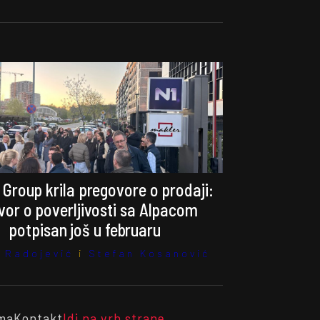
 Group krila pregovore o prodaji:
or o poverljivosti sa Alpacom
potpisan još u februaru
 Radojević
i
Stefan Kosanović
ma
Kontakt
Idi na vrh strane