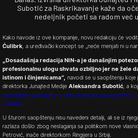
Subotić za Raskrikavanje kaže da oče
nedeljnik početi sa radom već u
Kako navode iz ove kompanije, novu redakciju će vodit
Ćulibrk
, a uređivački koncept se „neće menjati ni u n
„Dosadašnja redacija NIN-a je današnjim potezo
profesionalnu ulogu shvata ozbiljno jer ne žele
istinom i činjenicama”,
navodi se u saopštenju koje 
direktorka Junajted Medije
Aleksandra Subotić
, a k
saopštenja da je gotovo cela redakcija dala kolektivni ot
Ćulibrka.
U šturom saopštenju nisu navedeni detalji, ali se iz njeg
razlaza došlo zbog neslaganja sa politikom nove vlasni
Petrović, inače direktorkom Ringijera u Srbiji.