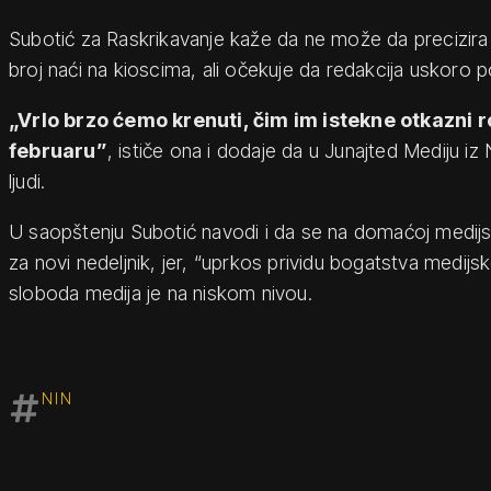
Subotić za Raskrikavanje kaže da ne može da precizir
broj naći na kioscima, ali očekuje da redakcija uskoro
„Vrlo brzo ćemo krenuti, čim im istekne otkazni 
februaru”
, ističe ona i dodaje da u Junajted Mediju iz
ljudi.
U saopštenju Subotić navodi i da se na domaćoj medijs
za novi nedeljnik, jer, “uprkos prividu bogatstva medijs
sloboda medija je na niskom nivou.
NIN