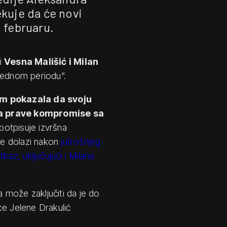
kuje da će novi
 februaru.
i
Vesna Mališić i Milan
arednom periodu”.
m pokazala da svoju
 da prave kompromise sa
potpisuje izvršna
oje dolazi nakon
jutrošnjeg
kaz, uključujući i Milana
a može zaključiti da je do
ce Jelene Drakulić