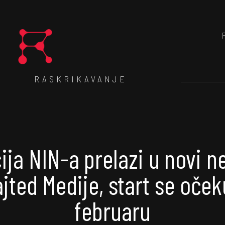
RASKRIKAVANJE
ja NIN-a prelazi u novi n
jted Medije, start se oček
februaru