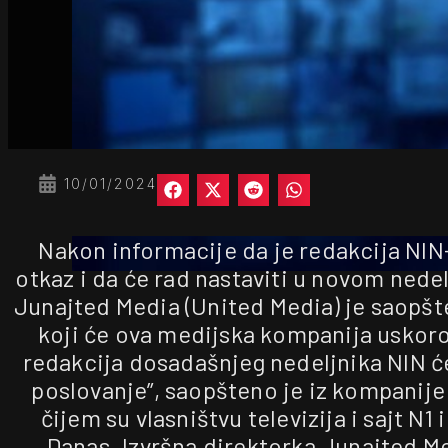
10/01/2024
Nakon informacije da je redakcija NIN-
otkaz i da će rad nastaviti u novom nede
Junajted Media (United Media) je saopšte
koji će ova medijska kompanija uskoro
redakcija dosadašnjeg nedeljnika NIN će
poslovanje”, saopšteno je iz kompanij
čijem su vlasništvu televizija i sajt N1 i
Danas. Izvršna direktorka Junajted M