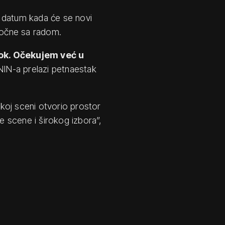
a datum kada će se novi
 počne sa radom.
rok. Očekujem već u
 NIN-a prelazi petnaestak
koj sceni otvorio prostor
ke scene i širokog izbora”,