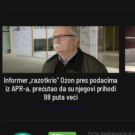
Informer „razotkrio” Ozon pres podacima
iz APR-a, prećutao da su njegovi prihodi
98 puta veći
Stefan Kosanović
Portal Raskrikavanje je v