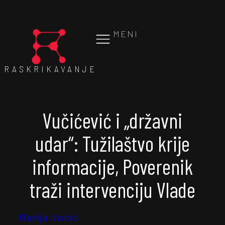
MENI
RASKRIKAVANJE
Vučićević i „državni
udar“: Tužilaštvo krije
informacije, Poverenik
traži intervenciju Vlade
Marija Vučić