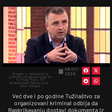
06/07/
2020
Dragan J. Vučićević u
jednom od gostovanja na
TV Pink; Foto: YT
Screenshot/ Novo jutro -
Dea i Sarapa
Već dve i po godine Tužilaštvo za
organizovani kriminal odbija da
Raskrikavanju dostavi dokumenta iz