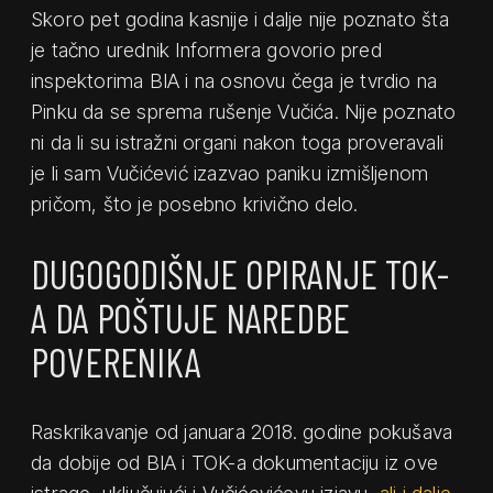
Skoro pet godina kasnije i dalje nije poznato šta
je tačno urednik Informera govorio pred
inspektorima BIA i na osnovu čega je tvrdio na
Pinku da se sprema rušenje Vučića. Nije poznato
ni da li su istražni organi nakon toga proveravali
je li sam Vučićević izazvao paniku izmišljenom
pričom, što je posebno krivično delo.
DUGOGODIŠNJE OPIRANJE TOK-
A DA POŠTUJE NAREDBE
POVERENIKA
Raskrikavanje od januara 2018. godine pokušava
da dobije od BIA i TOK-a dokumentaciju iz ove