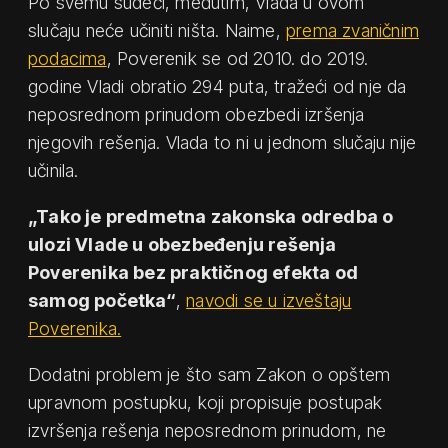
Po svemu sudeći, međutim, Vlada u ovom
slučaju neće učiniti ništa. Naime,
prema zvaničnim
podacima
, Poverenik se od 2010. do 2019.
godine Vladi obratio 294 puta, tražeći od nje da
neposrednom prinudom obezbedi izršenja
njegovih rešenja. Vlada to ni u jednom slučaju nije
učinila.
„Tako je predmetna zakonska odredba o
ulozi Vlade u obezbeđenju rešenja
Poverenika bez praktičnog efekta od
samog početka“
,
navodi se u izveštaju
Poverenika.
Dodatni problem je što sam Zakon o opštem
upravnom postupku, koji propisuje postupak
izvršenja rešenja neposrednom prinudom, ne