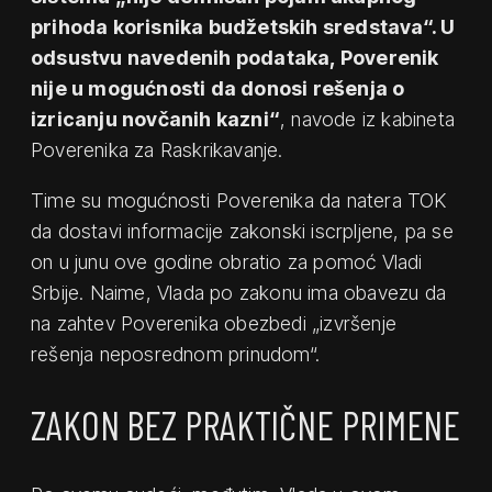
prihoda korisnika budžetskih sredstava“. U
odsustvu navedenih podataka, Poverenik
nije u mogućnosti da donosi rešenja o
izricanju novčanih kazni“
, navode iz kabineta
Poverenika za Raskrikavanje.
Time su mogućnosti Poverenika da natera TOK
da dostavi informacije zakonski iscrpljene, pa se
on u junu ove godine obratio za pomoć Vladi
Srbije. Naime, Vlada po zakonu ima obavezu da
na zahtev Poverenika obezbedi „izvršenje
rešenja neposrednom prinudom“.
ZAKON BEZ PRAKTIČNE PRIMENE