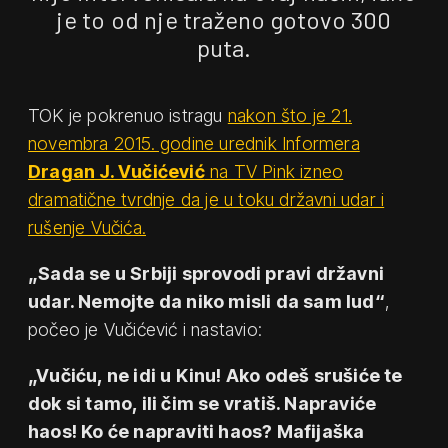
je to od nje traženo gotovo 300
puta.
TOK je pokrenuo istragu
nakon što je 21.
novembra 2015. godine urednik Informera
Dragan J. Vučićević
na TV Pink izneo
dramatične tvrdnje da je u toku državni udar i
rušenje Vučića.
„Sada se u Srbiji sprovodi pravi državni
udar. Nemojte da niko misli da sam lud“
,
počeo je Vučićević i nastavio:
„Vučiću, ne idi u Kinu! Ako odeš srušiće te
dok si tamo, ili čim se vratiš. Napraviće
haos! Ko će napraviti haos? Mafijaška