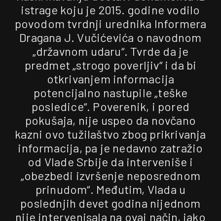
istrage koju je 2015. godine vodilo
povodom tvrdnji urednika Informera
Dragana J. Vučićevića o navodnom
„državnom udaru“. Tvrde da je
predmet „strogo poverljiv“ i da bi
otkrivanjem informacija
potencijalno nastupile „teške
posledice“. Poverenik, i pored
pokušaja, nije uspeo da novčano
kazni ovo tužilaštvo zbog prikrivanja
informacija, pa je nedavno zatražio
od Vlade Srbije da interveniše i
„obezbedi izvršenje neposrednom
prinudom“. Međutim, Vlada u
poslednjih devet godina nijednom
nije intervenisala na ovaj način, iako