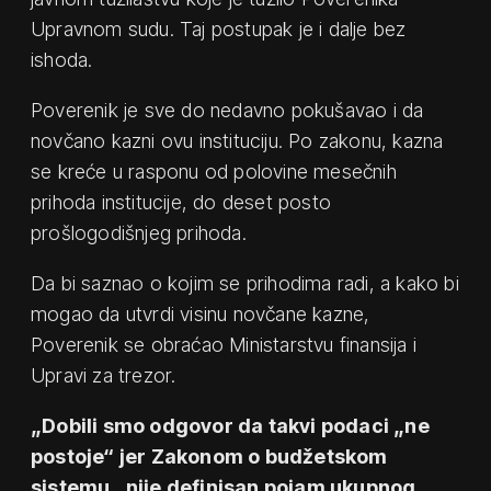
Upravnom sudu. Taj postupak je i dalje bez
ishoda.
Poverenik je sve do nedavno pokušavao i da
novčano kazni ovu instituciju. Po zakonu, kazna
se kreće u rasponu od polovine mesečnih
prihoda institucije, do deset posto
prošlogodišnjeg prihoda.
Da bi saznao o kojim se prihodima radi, a kako bi
mogao da utvrdi visinu novčane kazne,
Poverenik se obraćao Ministarstvu finansija i
Upravi za trezor.
„Dobili smo odgovor da takvi podaci „ne
postoje“ jer Zakonom o budžetskom
sistemu „nije definisan pojam ukupnog