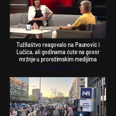
Tužilaštvo reagovalo na Paunović i
Lučića, ali godinama ćute na govor
mržnje u prorežimskim medijima
Stefan Kosanović