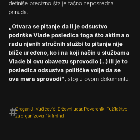
definiše precizno šta je tačno neposredna
prinuda.
„Otvara se pitanje da li je odsustvo
podrške Vlade posledica toga što aktima o
radu njenih stručnih službi to pitanje nije
bliže uređeno, ko i na koji način u službama
Vlade bi ovu obavezu sprovodio (…) ili je to
posledica odsustva političke volje da se
ova mera sprovodi“
, stoji u ovom dokumentu.
Dragan J. Vučićević
,
Državni udar
,
Poverenik
,
Tužilaštvo
za organizovani kriminal