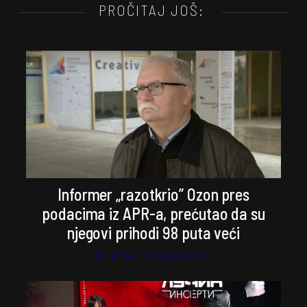
PROČITAJ JOŠ:
Informer „razotkrio” Ozon pres
podacima iz APR-a, prećutao da su
njegovi prihodi 98 puta veći
Stefan Kosanović