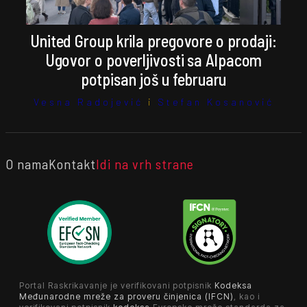
United Group krila pregovore o prodaji:
Ugovor o poverljivosti sa Alpacom
potpisan još u februaru
Vesna Radojević
i
Stefan Kosanović
O nama
Kontakt
Idi na vrh strane
Portal Raskrikavanje je verifikovani potpisnik
Kodeksa
Međunarodne mreže za proveru činjenica (IFCN)
, kao i