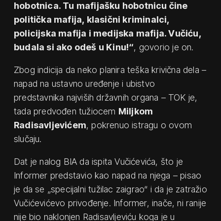
hobotnica. Tu mafijašku hobotnicu čine
politička mafija, klasični kriminalci,
policijska mafija i medijska mafija. Vučiću,
budala si ako odeš u Kinu!“
, govorio je on.
Zbog indicija da neko planira teška krivična dela –
napad na ustavno uređenje i ubistvo
predstavnika najviših državnih organa – TOK je,
tada predvođen tužiocem
Miljkom
Radisavljevićem
, pokrenuo istragu o ovom
slučaju.
Dat je nalog BIA da ispita Vučićevića, što je
Informer predstavio kao napad na njega – pisao
je da se „specijalni tužilac zaigrao“ i da je zatražio
Vučićevićevo privođenje. Informer, inače, ni ranije
nije bio naklonjen Radisavljeviću koga je u