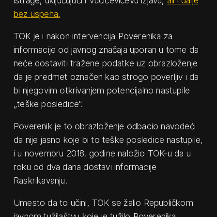
istrage, uključujući i Vučićevićevu izjavu,
ali i dalje
bez uspeha.
TOK je i nakon intervencija Poverenika za
informacije od javnog značaja uporan u tome da
neće dostaviti tražene podatke uz obrazloženje
da je predmet označen kao strogo poverljiv i da
bi njegovim otkrivanjem potencijalno nastupile
„teške posledice“.
Poverenik je to obrazloženje odbacio navodeći
da nije jasno koje bi to teške posledice nastupile,
i u novembru 2018. godine naložio TOK-u da u
roku od dva dana dostavi informacije
Raskrikavanju.
Umesto da to učini, TOK se žalio Republičkom
javnom tužilaštvu koje je tužilo Poverenika