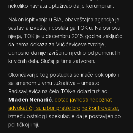
nekoliko navrata optuživao da je korumpiran.
Nakon ispitivanja u BIA, obaveštajna agencija je
sastavila izveštaj i poslala ga TOK-u. Na osnovu
njega, TOK je u decembru 2015. godine zaključio
da nema dokaza za Vučićevićeve tvrdnje,
odnosno da nije izvršeno nijedno od pomenutih
krivičnih dela. Slučaj je time zatvoren.
Okončavanje tog postupka se inače poklopilo i
sa smenom u vrhu tužilaštva – umesto
Radisavljevića na čelo TOK-a dolazi tužilac
Mladen Nenadić
,
dotad javnosti nepoznat
advokat čiji su izbor pratile brojne kontroverze
,
između ostalog i spekulacije da je postavljen po
političkoj liniji.