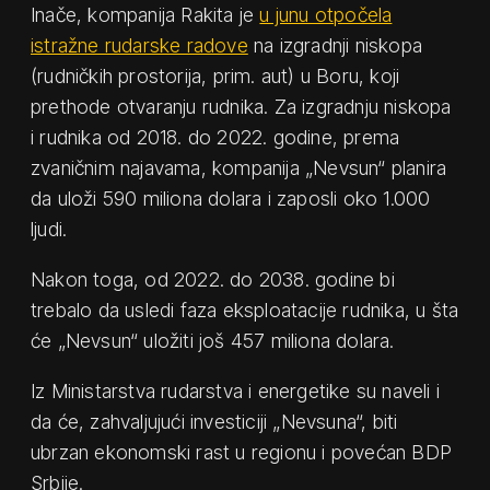
Inače, kompanija Rakita je
u junu otpočela
istražne rudarske radove
na izgradnji niskopa
(rudničkih prostorija, prim. aut) u Boru, koji
prethode otvaranju rudnika. Za izgradnju niskopa
i rudnika od 2018. do 2022. godine, prema
zvaničnim najavama, kompanija „Nevsun“ planira
da uloži 590 miliona dolara i zaposli oko 1.000
ljudi.
Nakon toga, od 2022. do 2038. godine bi
trebalo da usledi faza eksploatacije rudnika, u šta
će „Nevsun“ uložiti još 457 miliona dolara.
Iz Ministarstva rudarstva i energetike su naveli i
da će, zahvaljujući investiciji „Nevsuna“, biti
ubrzan ekonomski rast u regionu i povećan BDP
Srbije.