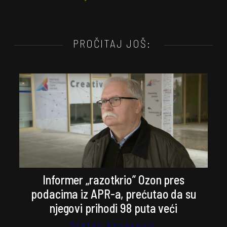
PROČITAJ JOŠ:
Informer „razotkrio” Ozon pres
podacima iz APR-a, prećutao da su
njegovi prihodi 98 puta veći
Stefan Kosanović