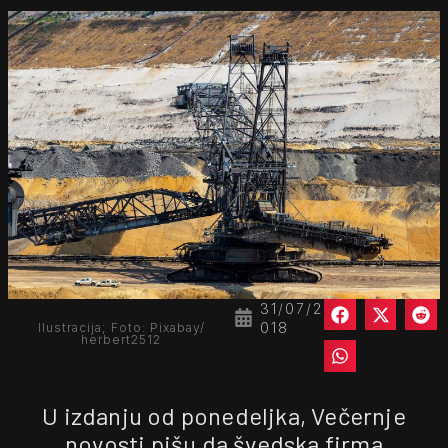
31/07/2
018
Ilustracija; Foto: Pixabay/
herbert2512
U izdanju od ponedeljka, Večernje
novosti pišu da švedska firma