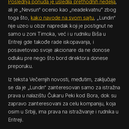
Poslednja ponuda je usledila prethodnih nedelja
,
ali je „Nevsun“ ocenio kao „neadekvatnu” zbog
toga što,
kako navode na svom sajtu
, „Lundin“
nije uzeo u obzir napredak koji je postignut ne
samo u zoni Timoka, već i u rudniku Biša u
Eritreji gde takođe rade iskopavanja, i
posavetovao svoje akcionare da ne donose
odluku pre nego što bord direktora donese
preporuku.
Iz teksta Večernjih novosti, međutim, zaključuje
se da je „Lundin“ zainteresovan samo za istražna
prava u nalazištu Čukaru Peki kod Bora, dok su
zapravo zainteresovani za celu kompaniju, koja
osim u Srbiji, ima prava na istraživanje i rudnika u
Eritreji.