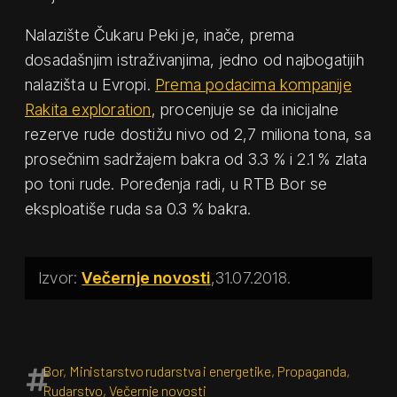
Nalazište Čukaru Peki je, inače, prema
dosadašnjim istraživanjima, jedno od najbogatijih
nalazišta u Evropi.
Prema podacima kompanije
Rakita exploration
, procenjuje se da inicijalne
rezerve rude dostižu nivo od 2,7 miliona tona, sa
prosečnim sadržajem bakra od 3.3 % i 2.1 % zlata
po toni rude. Poređenja radi, u RTB Bor se
eksploatiše ruda sa 0.3 % bakra.
Večernje novosti
31.07.2018.
Bor
,
Ministarstvo rudarstva i energetike
,
Propaganda
,
Rudarstvo
,
Večernje novosti