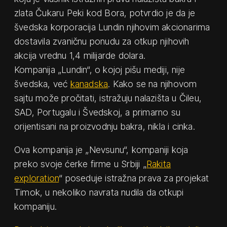
zlata Čukaru Peki kod Bora, potvrdio je da je
švedska korporacija Lundin njihovim akcionarima
dostavila zvaničnu ponudu za otkup njihovih
akcija vrednu 1,4 milijarde dolara.
Kompanija „Lundin“, o kojoj pišu mediji, nije
švedska, već
kanadska
. Kako se na njihovom
sajtu može pročitati, istražuju nalazišta u Čileu,
SAD, Portugalu i Švedskoj, a primarno su
orijentisani na proizvodnju bakra, nikla i cinka.
Ova kompanija je „Nevsunu“, kompaniji koja
preko svoje ćerke firme u Srbiji „
Rakita
exploration
“ poseduje istražna prava za projekat
Timok, u nekoliko navrata nudila da otkupi
kompaniju.