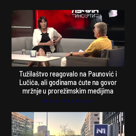
Tužilaštvo reagovalo na Paunović i
Lučića, ali godinama ćute na govor
mržnje u prorežimskim medijima
Stefan Kosanović