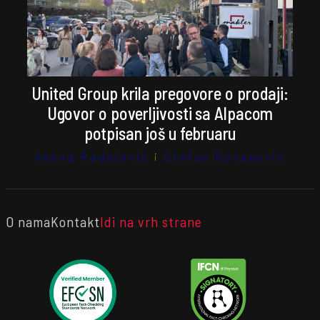
United Group krila pregovore o prodaji:
Ugovor o poverljivosti sa Alpacom
potpisan još u februaru
Vesna Radojević
i
Stefan Kosanović
O nama
Kontakt
Idi na vrh strane