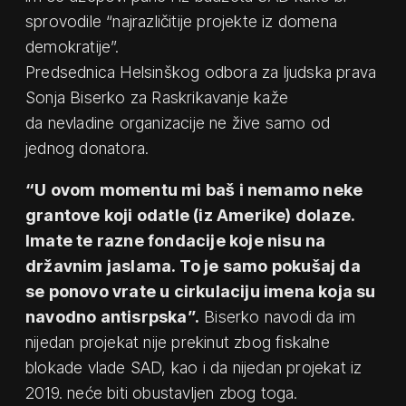
sprovodile “najrazličitije projekte iz domena
demokratije”.
Predsednica Helsinškog odbora za ljudska prava
Sonja Biserko za Raskrikavanje kaže
da nevladine organizacije ne žive samo od
jednog donatora.
“U ovom momentu mi baš i nemamo neke
grantove koji odatle (iz Amerike) dolaze.
Imate te razne fondacije koje nisu na
državnim jaslama. To je samo pokušaj da
se ponovo vrate u cirkulaciju imena koja su
navodno antisrpska”.
Biserko navodi da im
nijedan projekat nije prekinut zbog fiskalne
blokade vlade SAD, kao i da nijedan projekat iz
2019. neće biti obustavljen zbog toga.