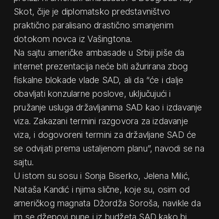
Skot, čije je diplomatsko predstavništvo
praktično paralisano drastično smanjenim
dotokom novca iz Vašingtona.
Na sajtu američke ambasade u Srbiji piše da
internet prezentacija neće biti ažurirana zbog
fiskalne blokade vlade SAD, ali da “će i dalje
obavljati konzularne poslove, uključujući i
pružanje usluga državljanima SAD kao i izdavanje
viza. Zakazani termini razgovora za izdavanje
viza, i dogovoreni termini za državljane SAD će
se odvijati prema ustaljenom planu”, navodi se na
sajtu.
U istom su sosu i Sonja Biserko, Jelena Milić,
Nataša Kandić i njima slične, koje su, osim od
američkog magnata Džordža Soroša, navikle da
im se džepovi pune i iz budžeta SAD kako bi