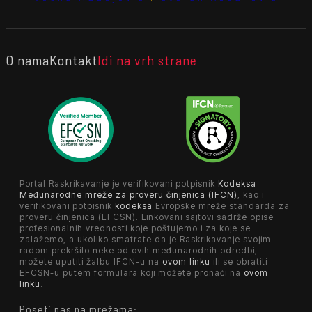
O nama
Kontakt
Idi na vrh strane
Portal Raskrikavanje je verifikovani potpisnik
Kodeksa
Međunarodne mreže za proveru činjenica (IFCN)
, kao i
verifikovani potpisnik
kodeksa
Evropske mreže standarda za
proveru činjenica (EFCSN). Linkovani sajtovi sadrže opise
profesionalnih vrednosti koje poštujemo i za koje se
zalažemo, a ukoliko smatrate da je Raskrikavanje svojim
radom prekršilo neke od ovih međunarodnih odredbi,
možete uputiti žalbu IFCN-u na
ovom linku
ili se obratiti
EFCSN-u putem formulara koji možete pronaći na
ovom
linku
.
Poseti nas na mrežama: