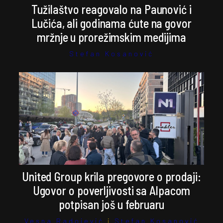
Tužilaštvo reagovalo na Paunović i
Lučića, ali godinama ćute na govor
mržnje u prorežimskim medijima
Stefan Kosanović
United Group krila pregovore o prodaji:
Ugovor o poverljivosti sa Alpacom
potpisan još u februaru
Vesna Radojević
i
Stefan Kosanović