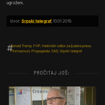
ugroženi.
Srpski telegraf
10.01.2019.
Donald Tramp
,
FHP
,
Helsinški odbor za ljudska prava
,
Pristrasnost
,
Propaganda
,
SAD
,
Srpski telegraf
PROČITAJ JOŠ: