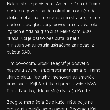
Nakon što je predsednik Amerike Donald Tramp
posle pregovora sa demokratama odlučio da
blokira četvrtinu američke administracije, jer nije
došlo do usaglašavanja povodom stavova oko
izgradnje zida na granici sa Meksikom, 800
hiljada ljudi je ostalo bez plata, a neka
ministarstva su ostala uskraćena za novac iz
bužeta SAD.
Tim povodom, Srpski telegraf je posvetio
naslovnu stranu “srbomrscima” kojima je Tramp
ukinuo platu. Kao takvi imenovani su američki
ambasador Kajl Skot, kao i predstavnice NVO
Sonja Biserko, Jelena Milić i Nataša Kandić.
Zbog te mere šefa Bele kuće, ništa bolje ne
prolazi ni američki ambasador u Beogradu Kajl