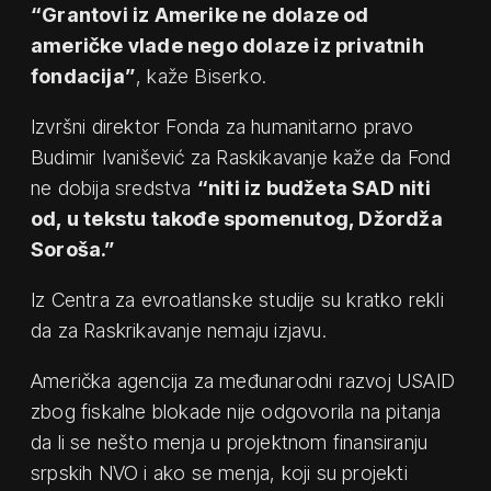
“Grantovi iz Amerike ne dolaze od
američke vlade nego dolaze iz privatnih
fondacija”
, kaže Biserko.
Izvršni direktor Fonda za humanitarno pravo
Budimir Ivanišević za Raskikavanje kaže da Fond
ne dobija sredstva
“niti iz budžeta SAD niti
od, u tekstu takođe spomenutog, Džordža
Soroša.”
Iz Centra za evroatlanske studije su kratko rekli
da za Raskrikavanje nemaju izjavu.
Američka agencija za međunarodni razvoj USAID
zbog fiskalne blokade nije odgovorila na pitanja
da li se nešto menja u projektnom finansiranju
srpskih NVO i ako se menja, koji su projekti