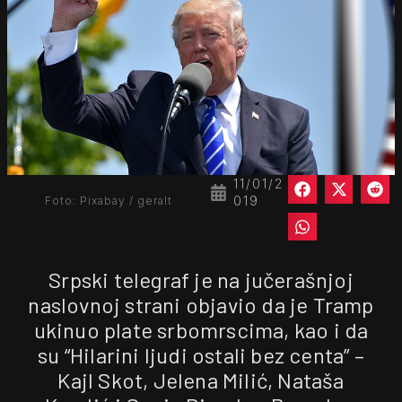
11/01/2
019
Foto: Pixabay / geralt
Srpski telegraf je na jučerašnjoj
naslovnoj strani objavio da je Tramp
ukinuo plate srbomrscima, kao i da
su “Hilarini ljudi ostali bez centa” –
Kajl Skot, Jelena Milić, Nataša