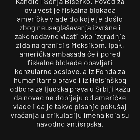
Kandić i Sonja Biserko. Povod za
ovu vest je fiskalna blokada
američke vlade do koje je došlo
zbog neusaglašavanja izvršne i
zakonodavne vlasti oko izgradnje
zida na granici s Meksikom. Ipak,
američka ambasada će i pored
fiskalne blokade obavljati
konzularne poslove, a iz Fonda za
humanitarno pravo i iz Helsinškog
odbora za ljudska prava u Srbiji kažu
da novac ne dobijaju od američke
vlade i da je takvo pisanje pokušaj
vraćanja u crikulaciju imena koja su
navodno antisrpska.