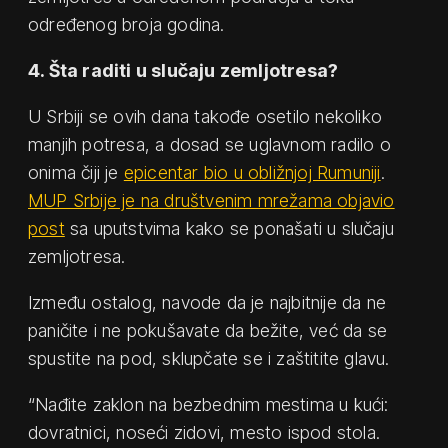
određenog broja godina.
4. Šta raditi u slučaju zemljotresa?
U Srbiji se ovih dana takođe osetilo nekoliko
manjih potresa, a dosad se uglavnom radilo o
onima čiji je
epicentar bio u obližnjoj Rumuniji
.
MUP Srbije je na društvenim mrežama objavio
post
sa uputstvima kako se ponašati u slučaju
zemljotresa.
Između ostalog, navode da je najbitnije da ne
paničite i ne pokušavate da bežite, već da se
spustite na pod, sklupčate se i zaštitite glavu.
“Nađite zaklon na bezbednim mestima u kući:
dovratnici, noseći zidovi, mesto ispod stola.