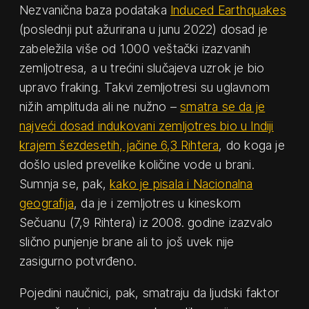
Nezvanična baza podataka
Induced Earthquakes
(poslednji put ažurirana u junu 2022) dosad je
zabeležila više od 1.000 veštački izazvanih
zemljotresa, a u trećini slučajeva uzrok je bio
upravo fraking. Takvi zemljotresi su uglavnom
nižih amplituda ali ne nužno –
smatra se da je
najveći dosad indukovani zemljotres bio u Indiji
krajem šezdesetih, jačine 6,3 Rihtera
, do koga je
došlo usled prevelike količine vode u brani.
Sumnja se, pak,
kako je pisala i Nacionalna
geografija
, da je i zemljotres u kineskom
Sečuanu (7,9 Rihtera) iz 2008. godine izazvalo
slično punjenje brane ali to još uvek nije
zasigurno potvrđeno.
Pojedini naučnici, pak, smatraju da ljudski faktor