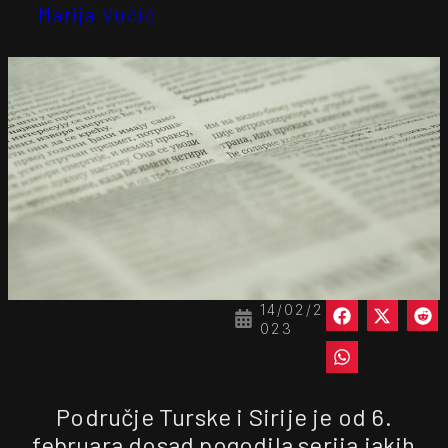
Marija Vučić
14/02/2
023
Područje Turske i Sirije je od 6.
februara dosad pogodila serija jakih