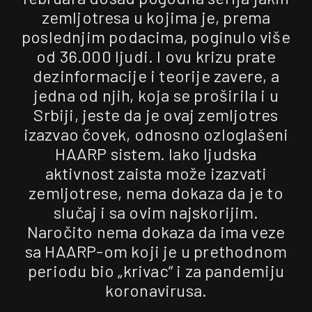
zemljotresa u kojima je, prema
poslednjim podacima, poginulo više
od 36.000 ljudi. I ovu krizu prate
dezinformacije i teorije zavere, a
jedna od njih, koja se proširila i u
Srbiji, jeste da je ovaj zemljotres
izazvao čovek, odnosno ozloglašeni
HAARP sistem. Iako ljudska
aktivnost zaista može izazvati
zemljotrese, nema dokaza da je to
slučaj i sa ovim najskorijim.
Naročito nema dokaza da ima veze
sa HAARP-om koji je u prethodnom
periodu bio „krivac” i za pandemiju
koronavirusa.