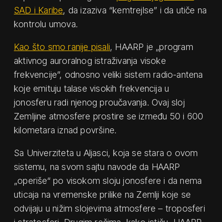
SAD i Karibe
, da izaziva “kemtrejlse” i da utiče na
kontrolu umova.
Kao što smo ranije pisali
, HAARP je „program
aktivnog auroralnog istraživanja visoke
frekvencije”, odnosno veliki sistem radio-antena
koje emituju talase visokih frekvencija u
jonosferu radi njenog proučavanja. Ovaj sloj
Zemljine atmosfere prostire se između 50 i 600
kilometara iznad površine.
Sa Univerziteta u Aljasci, koja se stara o ovom
sistemu, na svom sajtu navode da HAARP
„operiše“ po visokom sloju jonosfere i da nema
uticaja na vremenske prilike na Zemlji koje se
odvijaju u nižim slojevima atmosfere – troposferi