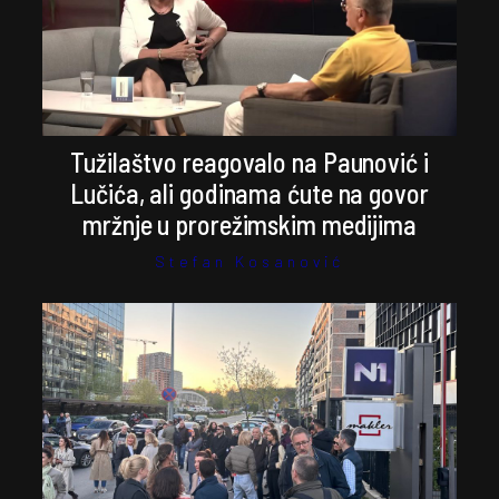
Tužilaštvo reagovalo na Paunović i
Lučića, ali godinama ćute na govor
mržnje u prorežimskim medijima
Stefan Kosanović