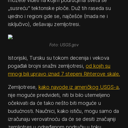
možete videti na kojim područjima sveta se
„susreću” tektonske ploče. Duž tih raseda su
ujedno i regioni gde se, najčešće (mada ne i
isključivo), dešavaju zemljotresi.
Foto: USGS.gov
Istorijski, Tursku su tokom decenija i vekova
pogađali brojni snažni zemljotresi,
od kojih su
mnogi bili upravo iznad 7 stepeni Rihterove skale.
Zemljotrese,
kako navode iz američkog USGS-a
,
nije moguće predvideti, niti bi bilo utemeljeno
očekivati da će tako nešto biti moguće u
budućnosti. Naučnici, kako ističu, mogu samo da
izračunaju verovatnoću da će se desiti značajniji
zemljotres u određenom području u toku