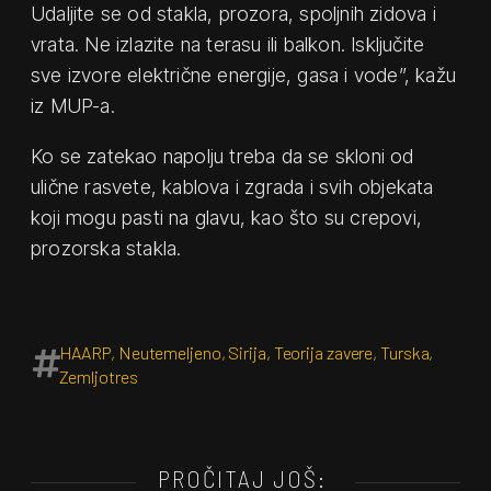
Udaljite se od stakla, prozora, spoljnih zidova i
vrata. Ne izlazite na terasu ili balkon. Isključite
sve izvore električne energije, gasa i vode”, kažu
iz MUP-a.
Ko se zatekao napolju treba da se skloni od
ulične rasvete, kablova i zgrada i svih objekata
koji mogu pasti na glavu, kao što su crepovi,
prozorska stakla.
HAARP
,
Neutemeljeno
,
Sirija
,
Teorija zavere
,
Turska
,
Zemljotres
PROČITAJ JOŠ: