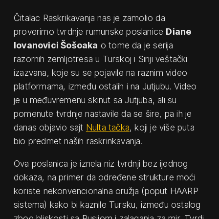
Čitalac Raskrikavanja nas je zamolio da
proverimo tvrdnje rumunske poslanice
Diane
Iovanovici Šošoaka
o tome da je serija
razornih zemljotresa u Turskoj i Siriji veštački
izazvana, koje su se pojavile na raznim video
platformama, između ostalih i na Jutjubu. Video
je u međuvremenu skinut sa Jutjuba, ali su
pomenute tvrdnje nastavile da se šire, pa ih je
danas objavio sajt
Nulta tačka
, koji je više puta
bio predmet naših raskrinkavanja.
Ova poslanica je iznela niz tvrdnji bez ijednog
dokaza, na primer da određene strukture moći
koriste nekonvencionalna oružja (poput HAARP
sistema) kako bi kaznile Tursku, između ostalog
zbog bliskosti sa Rusijom i zalaganja za mir. Tvrdi