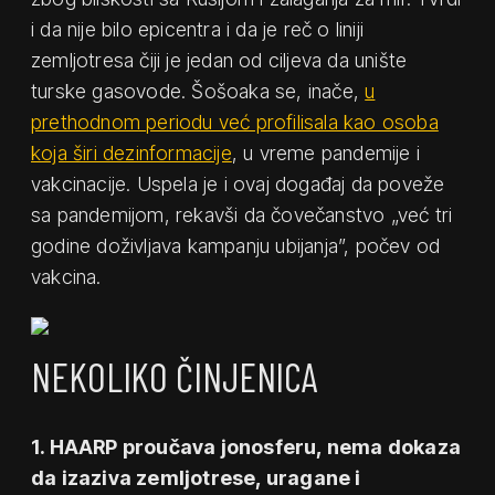
i da nije bilo epicentra i da je reč o liniji
zemljotresa čiji je jedan od ciljeva da unište
turske gasovode. Šošoaka se, inače,
u
prethodnom periodu već profilisala kao osoba
koja širi dezinformacije
, u vreme pandemije i
vakcinacije. Uspela je i ovaj događaj da poveže
sa pandemijom, rekavši da čovečanstvo „već tri
godine doživljava kampanju ubijanja”, počev od
vakcina.
NEKOLIKO ČINJENICA
1. HAARP proučava jonosferu, nema dokaza
da izaziva zemljotrese, uragane i