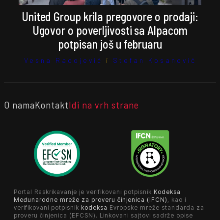
United Group krila pregovore o prodaji:
Ugovor o poverljivosti sa Alpacom
potpisan još u februaru
Vesna Radojević
i
Stefan Kosanović
O nama
Kontakt
Idi na vrh strane
Portal Raskrikavanje je verifikovani potpisnik
Kodeksa
Međunarodne mreže za proveru činjenica (IFCN)
, kao i
verifikovani potpisnik
kodeksa
Evropske mreže standarda za
proveru činjenica (EFCSN). Linkovani sajtovi sadrže opise