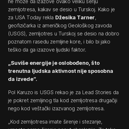
ne može da izazove ovako veliku seriju
zemljotresa, kakav se desio u Turskoj. Kako je
za USA Today rekla
Džesika Tarner
,
geofizičarka iz američkog Geološkog zavoda
(USGS), zemljotres u Turskoj se desio na dobro
poznatom rasedu zemljine kore, i bilo bi jako
teško da ga izazove ljudski faktor.
„Suviše energije je oslobođeno, što
trenutna ljudska aktivnost nije sposobna
da izvede”.
Pol Karuzo is USGS rekao je za Lead Stories da
je pokret zemljinog tla kod zemljotresa drugačiji
nego kod veštački izazvanog zemljotresa.
„Kod zemljotresa imate širenje i stezanje,