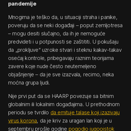
pandemije
Mnogima je teško da, u situaciji straha i panike,
poveruju da se neki događaji – poput zemljotresa
– mogu desiti slučajno, da ih je nemoguće
predvideti i u potpunosti se zaštititi. U pokušaju
da „prokljuve” uzroke stvari i steknu kakav-takav
osećaj kontrole, pribegavaju raznim teorijama
zavere koje nude često neutemeljeno
objašnjenje – da je sve izazvala, recimo, neka
moćna grupa ljudi.
Nije prvi put da se HAARP povezuje sa bitnim
globalnim ili lokalnim događajima. U prethodnom
periodu se tvrdilo
da emituje talase koji izazivaju
virus korona
, da je kriv za uragan Ian koji je u
septembru prošle godine
pogodio jugooistok