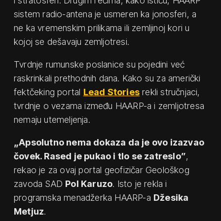
i stratosferi. Drugim rečima, kako ističu, HAARP
sistem radio-antena je usmeren ka jonosferi, a
ne ka vremenskim prilikama ili zemljinoj kori u
kojoj se dešavaju zemljotresi.
Tvrdnje rumunske poslanice su pojedini već
raskrinkali prethodnih dana. Kako su za američki
fektčeking portal
Lead Stories
rekli stručnjaci,
tvrdnje o vezama između HAARP-a i zemljotresa
nemaju utemeljenja.
„Apsolutno nema dokaza da je ovo izazvao
čovek. Rased je pukao i tlo se zatreslo”
,
rekao je za ovaj portal geofizičar Geološkog
zavoda SAD
Pol Karuzo
. Isto je rekla i
programska menadžerka HAARP-a
Džesika
Metjuz
.