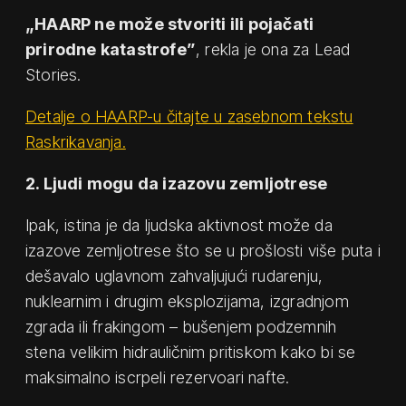
„HAARP ne može stvoriti ili pojačati
prirodne katastrofe”
, rekla je ona za Lead
Stories.
Detalje o HAARP-u čitajte u zasebnom tekstu
Raskrikavanja.
2. Ljudi mogu da izazovu zemljotrese
Ipak, istina je da ljudska aktivnost može da
izazove zemljotrese što se u prošlosti više puta i
dešavalo uglavnom zahvaljujući rudarenju,
nuklearnim i drugim eksplozijama, izgradnjom
zgrada ili frakingom – bušenjem podzemnih
stena velikim hidrauličnim pritiskom kako bi se
maksimalno iscrpeli rezervoari nafte.