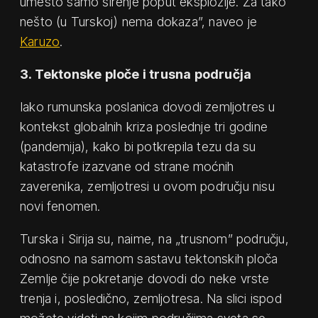
umesto samo širenje poput eksplozije. Za tako
nešto (u Turskoj) nema dokaza”, naveo je
Karuzo
.
3. Tektonske ploče i trusna područja
Iako rumunska poslanica dovodi zemljotres u
kontekst globalnih kriza poslednje tri godine
(pandemija), kako bi potkrepila tezu da su
katastrofe izazvane od strane moćnih
zaverenika, zemljotresi u ovom području nisu
novi fenomen.
Turska i Sirija su, naime, na „trusnom” području,
odnosno na samom sastavu tektonskih ploča
Zemlje čije pokretanje dovodi do neke vrste
trenja i, posledično, zemljotresa. Na slici ispod