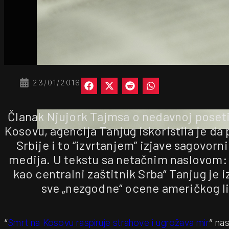
23/01/2018
Članak Njujork Tajmsa o nedavnoj poset
Kosovu, agencija Tanjug iskoristila je da
Srbije i to “izvrtanjem” izjave sagovorn
medija. U tekstu sa netačnim naslovom:
kao centralni zaštitnik Srba“ Tanjug je
sve „nezgodne“ ocene američkog li
“
Smrt na Kosovu raspiruje strahove i ugrožava mir
” nas