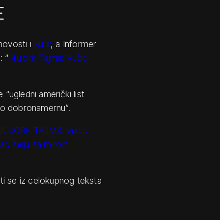
E
novosti i
Kurir
, a Informer
: “
Njujork Tajms: Vučić
 “ugledni američki list
ao dobronamernu”.
JUJORK TAJMS: Vučić
ao želju za mirom i
ti se iz celokupnog teksta