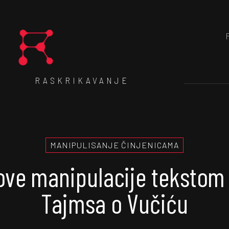
RASKRIKAVANJE
MANIPULISANJE ČINJENICAMA
ove manipulacije tekstom 
Tajmsa o Vučiću