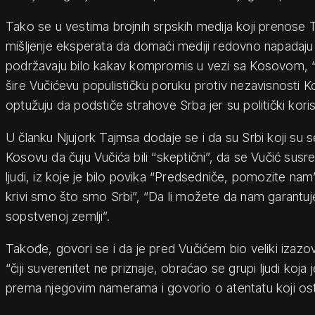
Tako se u vestima brojnih srpskih medija koji prenose 
mišljenje eksperata da domaći mediji redovno napadaju 
podržavaju bilo kakav kompromis u vezi sa Kosovom, “k
šire Vučićevu populističku poruku protiv nezavisnosti Kos
optužuju da podstiče strahove Srba jer su politički koris
U članku Njujork Tajmsa dodaje se i da su Srbi koji su s
Kosovu da čuju Vučića bili “skeptični”, da se Vučić s
ljudi, iz koje je bilo povika “Predsedniče, pomozite nam”
krivi smo što smo Srbi”, “Da li možete da nam garantu
sopstvenoj zemlji”.
Takođe, govori se i da je pred Vučićem bio veliki izazov 
“čiji suverenitet ne priznaje, obraćao se grupi ljudi koja
prema njegovim namerama i govorio o atentatu koji osta