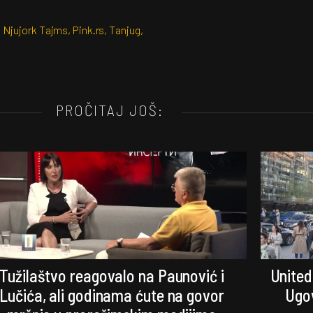
,
Njujork Tajms
,
Pink.rs
,
Tanjug
,
PROČITAJ JOŠ:
Tužilaštvo reagovalo na Paunović i
United
Lučića, ali godinama ćute na govor
Ugov