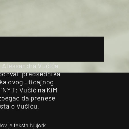
i Aleksandra Vučića
 pohvali predsednika
ika ovog uticajnog
 “NYT: Vučić na KiM
 izbegao da prenese
sta o Vučiću.
lov je teksta Njujork