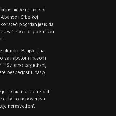
Tanjug nigde ne navodi
Albance i Srbe koji
oristeći pogrdan jezik da
ova”, kao i da ga kritičari
ni.
e okupili u Banjskoj na
usreo sa napetom masom
 i “Svi smo targetirani,
jete bezbedost u našoj
jer je bio u poseti zemlji
 je duboko nepoverljiva
je nerasvetljen”.