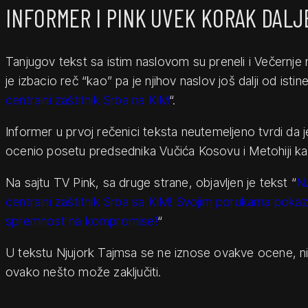
INFORMER I PINK UVEK KORAK DALJ
Tanjugov tekst sa istim naslovom su preneli i Večernje 
je izbacio reč “kao” pa je njihov naslov još dalji od istine
centralni zaštitnik Srba na KiM
“.
Informer u prvoj rečenici teksta neutemeljeno tvrdi da je
ocenio posetu predsednika Vučića Kosovu i Metohiji k
Na sajtu TV Pink, sa druge strane, objavljen je tekst “
N
centralni zaštitnik Srba sa KiM! Svojim porukama pokaz
spremnost na kompromise!
“
U tekstu Njujork Tajmsa se ne iznose ovakve ocene, ni
ovako nešto može zaključiti.