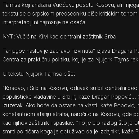
Tajmsa koji analizira Vučićevu posetu Kosovu, ali i njega
tekstu se o srpskom predsedniku piše kritičkim tonom 
interpretaciji ni najmanje ne oseća.
NYT: Vučić na KiM kao centralni zaštitnik Srba
Tanjugov naslov je zapravo “izvrnuta” izjava Dragana Pop
Centra za praktičnu politiku, koji je za Njujork Tajms r
U tekstu Njujork Tajmsa piše:
“Kosovo, i Srbi na Kosovu, oduvek su bili centralni deo 
populističke vladavine u Srbiji”, kaže Dragan Popović… 
izuzetak. Ako hoće da ostane na vlasti, kaže Popović, 
konstantnom stanju straha, naročito na Kosovu, gde p
kao njihov zaštitnik i spasilac. “To je bio razlog što j
smrti političara koga je optuživao da je izdajnik”, kaže 