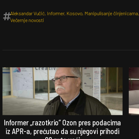
Aleksandar Vučić
,
Informer
,
Kosovo
,
Manipulisanje činjenicama
Večernje novosti
Informer „razotkrio” Ozon pres podacima
iz APR-a, prećutao da su njegovi prihodi