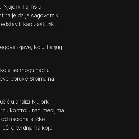
je Njujork Tajms u
stina je da je sagovornik
staviti kao zaštitnik i
egove izjave, koju Tanjug
a koje se mogu naći u
ćeve poruke Srbima na
čić u analizi Njujork
rnu kontrolu nad medijima
e od nacionalističke
reči o tvrdnjama koje
u.