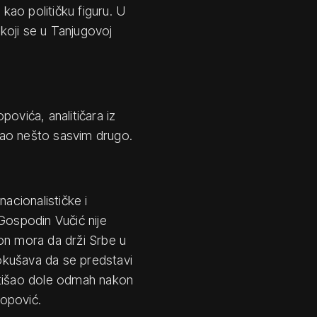
 kao političku figuru. U
koji se u Tanjugovoj
ovića, analitičara iz
ekao nešto sasvim drugo.
nacionalističke i
Gospodin Vučić nije
on mora da drži Srbe u
okušava da se predstavi
e otišao dole odmah nakon
Popović.