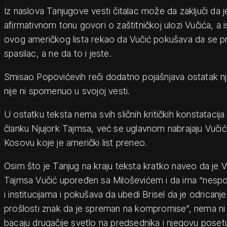
Iz naslova Tanjugove vesti čitalac može da zaključi da 
afirmativnom tonu govori o zaštitničkoj ulozi Vučića, a i
ovog američkog lista rekao da Vučić pokušava da se pred
spasilac, a ne da to i jeste.
Smisao Popovićevih reči dodatno pojašnjava ostatak nj
nije ni spomenuo u svojoj vesti.
U ostatku teksta nema svih sličnih kritičkih konstatacij
članku Njujork Tajmsa, već se uglavnom nabrajaju Vuči
Kosovu koje je američki list preneo.
Osim što je Tanjug na kraju teksta kratko naveo da je Vu
Tajmsa Vučić upoređen sa Miloševićem i da ima “nespo
i institucijama i pokušava da ubedi Brisel da je odricanj
prošlosti znak da je spreman na kompromise”, nema ni 
bacaju drugačije svetlo na predsednika i njegovu poset