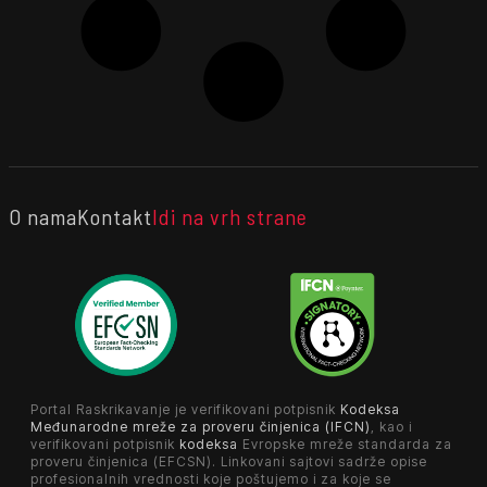
O nama
Kontakt
Idi na vrh strane
Portal Raskrikavanje je verifikovani potpisnik
Kodeksa
Međunarodne mreže za proveru činjenica (IFCN)
, kao i
verifikovani potpisnik
kodeksa
Evropske mreže standarda za
proveru činjenica (EFCSN). Linkovani sajtovi sadrže opise
profesionalnih vrednosti koje poštujemo i za koje se