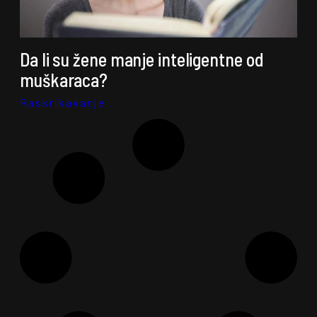
Da li su žene manje inteligentne od
muškaraca?
Raskrikavanje