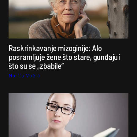
Raskrinkavanje mizoginije: Alo
posramljuje žene što stare, gunđaju i
što su se „zbabile”
Marija Vučić