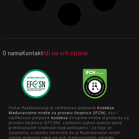
O nama
Kontakt
Idi na vrh strane
Portal Raskrikavanje je verifikovani potpisnik
Kodeksa
Međunarodne mreže za proveru činjenica (IFCN)
, kao i
verifikovani potpisnik
kodeksa
Evropske mreže standarda za
proveru činjenica (EFCSN). Linkovani sajtovi sadrže opise
profesionalnih vrednosti koje poštujemo i za koje se
zalažemo, a ukoliko smatrate da je Raskrikavanje svojim
radom prekršilo neke od ovih međunarodnih odredbi,