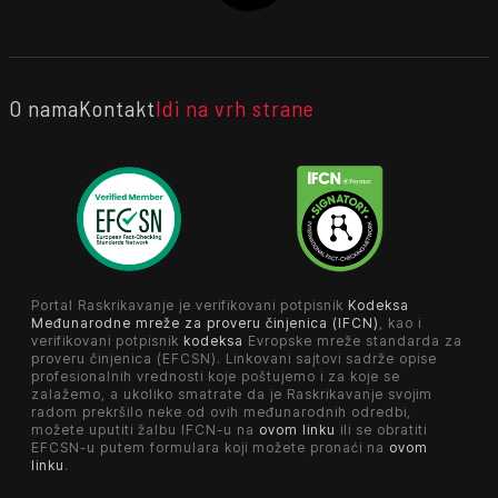
O nama
Kontakt
Idi na vrh strane
Portal Raskrikavanje je verifikovani potpisnik
Kodeksa
Međunarodne mreže za proveru činjenica (IFCN)
, kao i
verifikovani potpisnik
kodeksa
Evropske mreže standarda za
proveru činjenica (EFCSN). Linkovani sajtovi sadrže opise
profesionalnih vrednosti koje poštujemo i za koje se
zalažemo, a ukoliko smatrate da je Raskrikavanje svojim
radom prekršilo neke od ovih međunarodnih odredbi,
možete uputiti žalbu IFCN-u na
ovom linku
ili se obratiti
EFCSN-u putem formulara koji možete pronaći na
ovom
linku
.