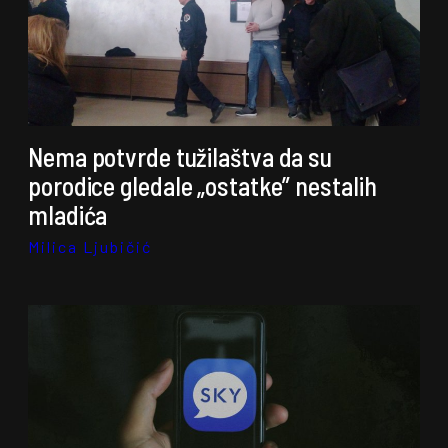
Nema potvrde tužilaštva da su
porodice gledale „ostatke” nestalih
mladića
Milica Ljubičić