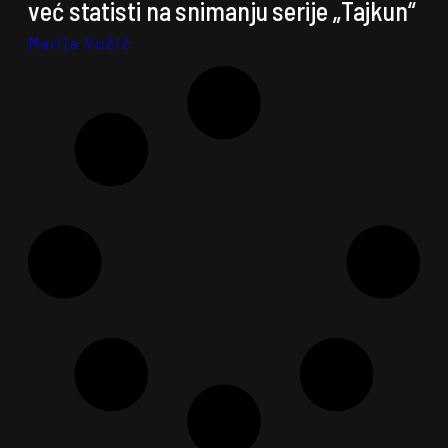
već statisti na snimanju serije „Tajkun“
Marija Vučić