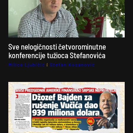
Sve nelogičnosti četvorominutne
konferencije tužioca Stefanovića
Milica Ljubičić
i
Stefan Kosanović