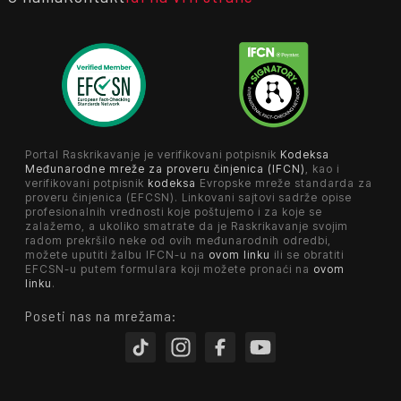
Portal Raskrikavanje je verifikovani potpisnik
Kodeksa
Međunarodne mreže za proveru činjenica (IFCN)
, kao i
verifikovani potpisnik
kodeksa
Evropske mreže standarda za
proveru činjenica (EFCSN). Linkovani sajtovi sadrže opise
profesionalnih vrednosti koje poštujemo i za koje se
zalažemo, a ukoliko smatrate da je Raskrikavanje svojim
radom prekršilo neke od ovih međunarodnih odredbi,
možete uputiti žalbu IFCN-u na
ovom linku
ili se obratiti
EFCSN-u putem formulara koji možete pronaći na
ovom
linku
.
Poseti nas na mrežama: