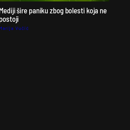
Mediji šire paniku zbog bolesti koja ne
postoji
Marija Vučić