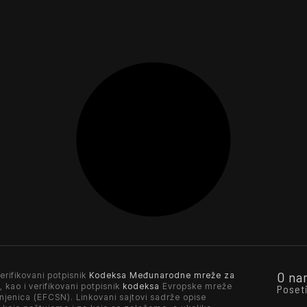
O na
erifikovani potpisnik
Kodeksa Međunarodne mreže za
, kao i verifikovani potpisnik
kodeksa
Evropske mreže
Poset
njenica (EFCSN). Linkovani sajtovi sadrže opise