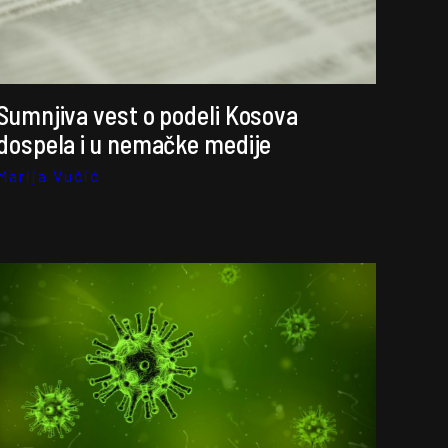
Sumnjiva vest o podeli Kosova
dospela i u nemačke medije
Marija Vučić