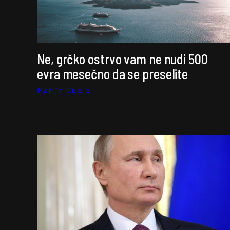
Ne, grčko ostrvo vam ne nudi 500
evra mesečno da se preselite
Marija Vučić