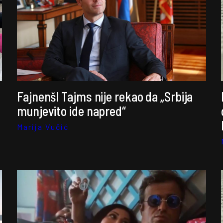
Fajnenšl Tajms nije rekao da „Srbija
munjevito ide napred“
Marija Vučić