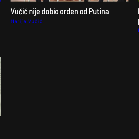
Vučić nije dobio orden od Putina
e
Marija Vučić