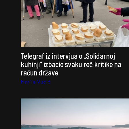
Telegraf iz intervjua o „Solidarnoj
kuhinji“ izbacio svaku reč kritike na
račun države
Marija Vučić