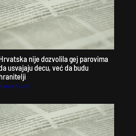
Hrvatska nije dozvolila gej parovima
da usvajaju decu, već da budu
hranitelji
Marija Vučić