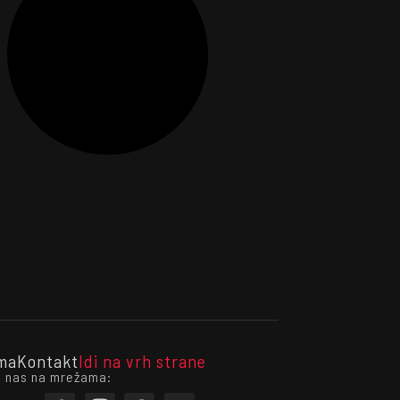
ma
Kontakt
Idi na vrh strane
i nas na mrežama: