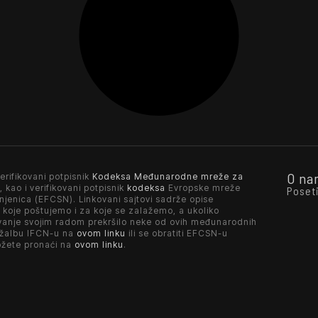
O na
erifikovani potpisnik
Kodeksa Međunarodne mreže za
, kao i verifikovani potpisnik
kodeksa
Evropske mreže
Poset
njenica (EFCSN). Linkovani sajtovi sadrže opise
 koje poštujemo i za koje se zalažemo, a ukoliko
vanje svojim radom prekršilo neke od ovih međunarodnih
 žalbu IFCN-u na
ovom linku
ili se obratiti EFCSN-u
ožete pronaći na
ovom linku
.