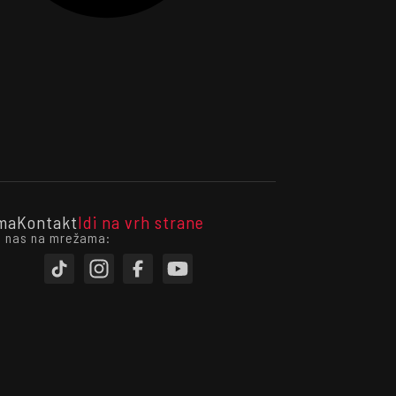
ma
Kontakt
Idi na vrh strane
i nas na mrežama: