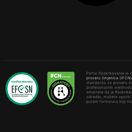
Portal Raskrikavanje je v
proveru činjenica (IFCN)
standarda za proveru či
profesionalnih vrednosti
smatrate da je Raskrika
odredbi, možete uputiti
putem formulara koji m