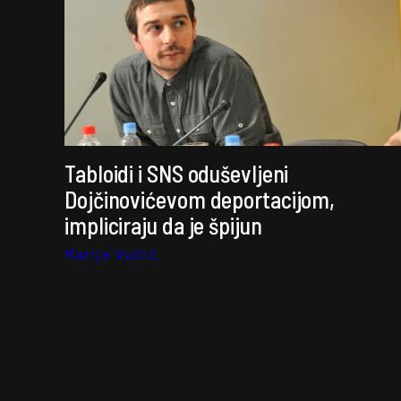
Tabloidi i SNS oduševljeni
Dojčinovićevom deportacijom,
impliciraju da je špijun
Marija Vučić