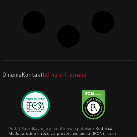
O nama
Kontakt
Idi na vrh strane
Portal Raskrikavanje je verifikovani potpisnik
Kodeksa
Međunarodne mreže za proveru činjenica (IFCN)
, kao i