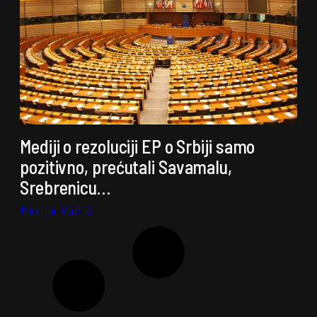
Mediji o rezoluciji EP o Srbiji samo
pozitivno, prećutali Savamalu,
Srebrenicu…
Marija Vučić