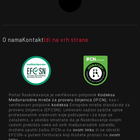
O nama
Kontakt
Idi na vrh strane
Portal Raskrikavanje je verifikovani potpisnik
Kodeksa
Međunarodne mreže za proveru činjenica (IFCN)
, kao i
verifikovani potpisnik
kodeksa
Evropske mreže standarda za
proveru činjenica (EFCSN). Linkovani sajtovi sadrže opise
profesionalnih vrednosti koje poštujemo i za koje se
zalažemo, a ukoliko smatrate da je Raskrikavanje svojim
radom prekršilo neke od ovih međunarodnih odredbi,
možete uputiti žalbu IFCN-u na
ovom linku
ili se obratiti
EFCSN-u putem formulara koji možete pronaći na
ovom
linku
.