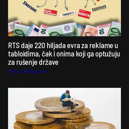
RTS daje 220 hiljada evra za reklame u
tabloidima, čak i onima koji ga optužuju
za rušenje države
Milica Blagojević