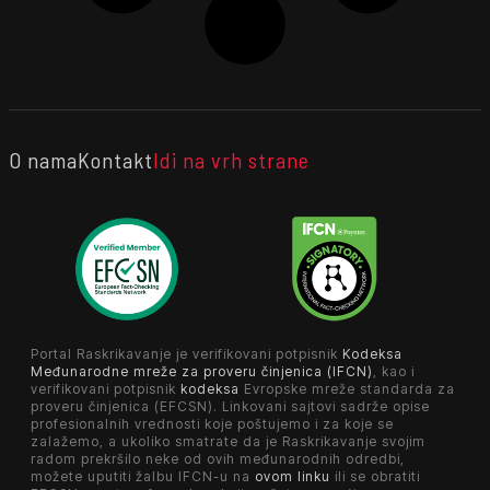
O nama
Kontakt
Idi na vrh strane
Portal Raskrikavanje je verifikovani potpisnik
Kodeksa
Međunarodne mreže za proveru činjenica (IFCN)
, kao i
verifikovani potpisnik
kodeksa
Evropske mreže standarda za
proveru činjenica (EFCSN). Linkovani sajtovi sadrže opise
profesionalnih vrednosti koje poštujemo i za koje se
zalažemo, a ukoliko smatrate da je Raskrikavanje svojim
radom prekršilo neke od ovih međunarodnih odredbi,
možete uputiti žalbu IFCN-u na
ovom linku
ili se obratiti