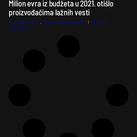
Milion evra iz budžeta u 2021. otišlo
proizvođačima lažnih vesti
Marija Vučić
,
Vesna Radojević
i
Milica
Ljubičić