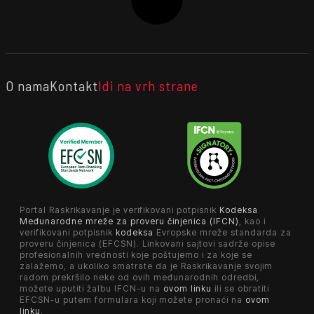
O nama
Kontakt
Idi na vrh strane
Portal Raskrikavanje je verifikovani potpisnik
Kodeksa
Međunarodne mreže za proveru činjenica (IFCN)
, kao i
verifikovani potpisnik
kodeksa
Evropske mreže standarda za
proveru činjenica (EFCSN). Linkovani sajtovi sadrže opise
profesionalnih vrednosti koje poštujemo i za koje se
zalažemo, a ukoliko smatrate da je Raskrikavanje svojim
radom prekršilo neke od ovih međunarodnih odredbi,
možete uputiti žalbu IFCN-u na
ovom linku
ili se obratiti
EFCSN-u putem formulara koji možete pronaći na
ovom
linku
.