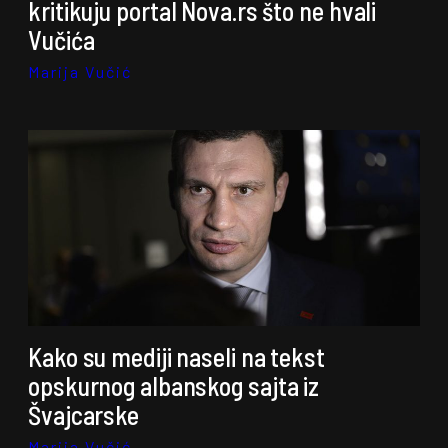
kritikuju portal Nova.rs što ne hvali
Vučića
Marija Vučić
Kako su mediji naseli na tekst
opskurnog albanskog sajta iz
Švajcarske
Marija Vučić