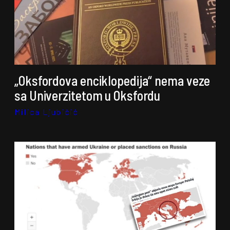
„Oksfordova enciklopedija“ nema veze
sa Univerzitetom u Oksfordu
Milica Ljubičić