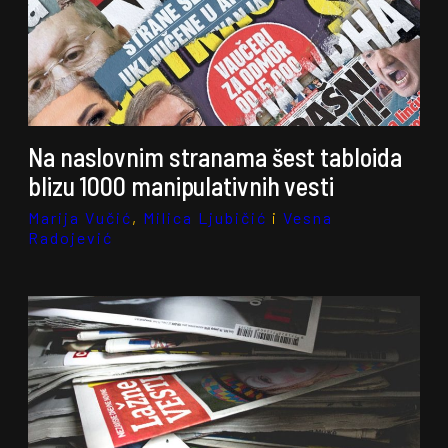
Na naslovnim stranama šest tabloida
blizu 1000 manipulativnih vesti
Marija Vučić
,
Milica Ljubičić
i
Vesna
Radojević