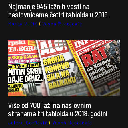
Najmanje 945 lažnih vesti na
naslovnicama četiri tabloida u 2019.
Marija Vučić
i
Vesna Radojević
Više od 700 laži na naslovnim
stranama tri tabloida u 2018. godini
Jelena Đorđević
i
Vesna Radojević