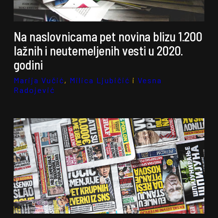
Na naslovnicama pet novina blizu 1.200
lažnih i neutemeljenih vesti u 2020.
godini
Marija Vučić
,
Milica Ljubičić
i
Vesna
Radojević