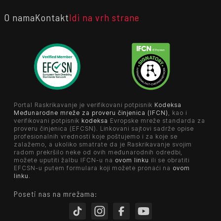
O nama
Kontakt
Idi na vrh strane
Portal Raskrikavanje je verifikovani potpisnik
Kodeksa
Međunarodne mreže za proveru činjenica (IFCN)
, kao i
verifikovani potpisnik
kodeksa
Evropske mreže standarda za
proveru činjenica (EFCSN). Linkovani sajtovi sadrže opise
profesionalnih vrednosti koje poštujemo i za koje se
zalažemo, a ukoliko smatrate da je Raskrikavanje svojim
radom prekršilo neke od ovih međunarodnih odredbi,
možete uputiti žalbu IFCN-u na
ovom linku
ili se obratiti
EFCSN-u putem formulara koji možete pronaći na
ovom
linku
.
Poseti nas na mrežama: