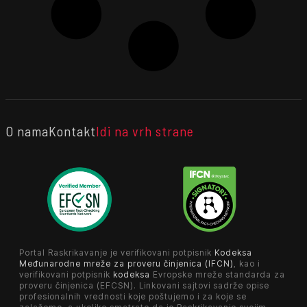
O nama
Kontakt
Idi na vrh strane
Portal Raskrikavanje je verifikovani potpisnik
Kodeksa
Međunarodne mreže za proveru činjenica (IFCN)
, kao i
verifikovani potpisnik
kodeksa
Evropske mreže standarda za
proveru činjenica (EFCSN). Linkovani sajtovi sadrže opise
profesionalnih vrednosti koje poštujemo i za koje se