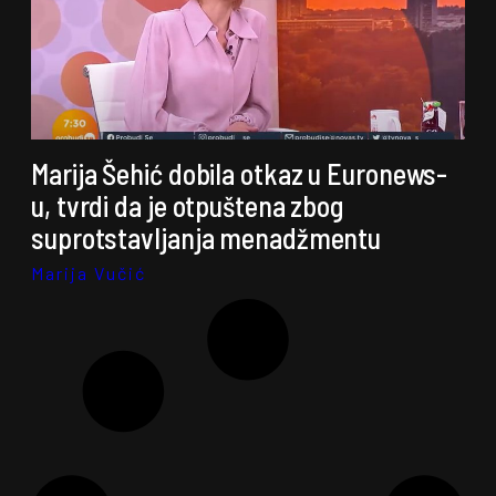
Marija Šehić dobila otkaz u Euronews-
u, tvrdi da je otpuštena zbog
suprotstavljanja menadžmentu
Marija Vučić