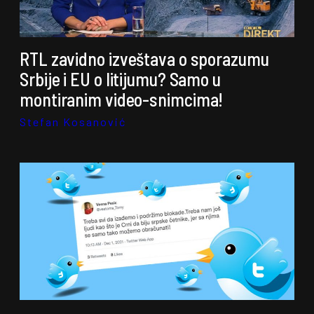
RTL zavidno izveštava o sporazumu
Srbije i EU o litijumu? Samo u
montiranim video-snimcima!
Stefan Kosanović