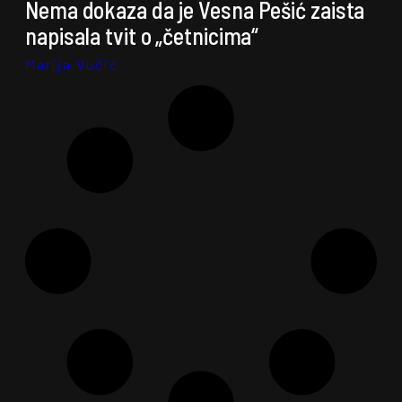
Nema dokaza da je Vesna Pešić zaista
napisala tvit o „četnicima“
Marija Vučić