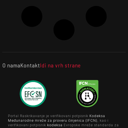
O nama
Kontakt
Idi na vrh strane
Portal Raskrikavanje je verifikovani potpisnik
Kodeksa
Međunarodne mreže za proveru činjenica (IFCN)
, kao i
verifikovani potpisnik
kodeksa
Evropske mreže standarda za