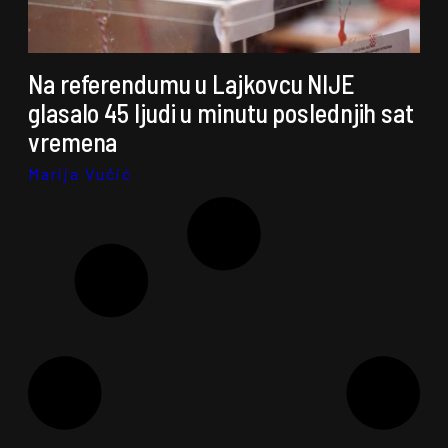
Na referendumu u Lajkovcu NIJE
glasalo 45 ljudi u minutu poslednjih sat
vremena
Marija Vučić