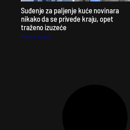
Suđenje za paljenje kuće novinara
nikako da se privede kraju, opet
traženo izuzeće
Marija Vučić