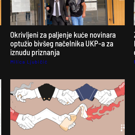
Okrivljeni za paljenje kuće novinara
optužio bivšeg načelnika UKP-a za
iznudu priznanja
Milica Ljubičić