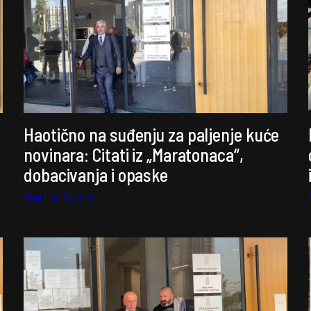
Haotično na suđenju za paljenje kuće
novinara: Citati iz „Maratonaca“,
dobacivanja i opaske
Marija Vučić