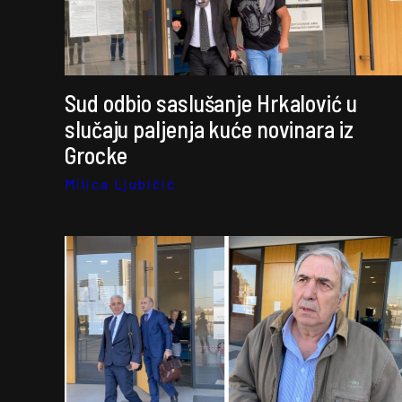
Sud odbio saslušanje Hrkalović u
slučaju paljenja kuće novinara iz
Grocke
Milica Ljubičić