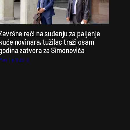
Završne reči na suđenju za paljenje
kuće novinara, tužilac traži osam
godina zatvora za Simonovića
Marija Vučić