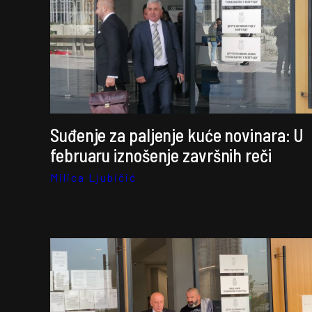
Suđenje za paljenje kuće novinara: U
februaru iznošenje završnih reči
Milica Ljubičić