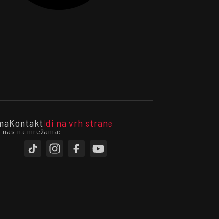
ma
Kontakt
Idi na vrh strane
i nas na mrežama: