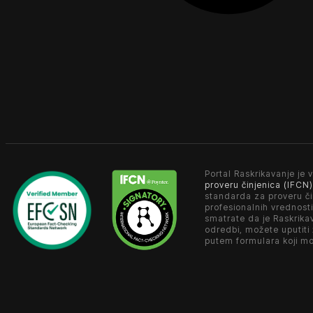
Portal Raskrikavanje je v
proveru činjenica (IFCN)
standarda za proveru či
profesionalnih vrednosti
smatrate da je Raskrika
odredbi, možete uputiti
putem formulara koji m