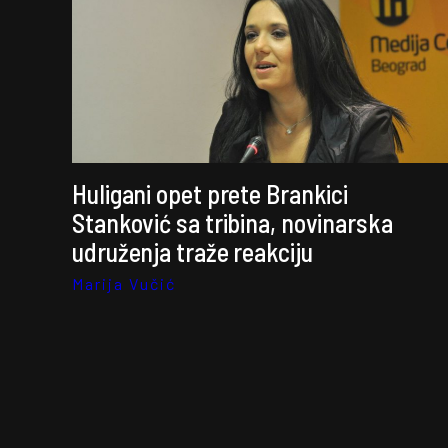
Huligani opet prete Brankici
Stanković sa tribina, novinarska
udruženja traže reakciju
Marija Vučić