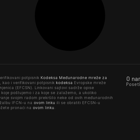
O na
erifikovani potpisnik
Kodeksa Međunarodne mreže za
, kao i verifikovani potpisnik
kodeksa
Evropske mreže
Poset
njenica (EFCSN). Linkovani sajtovi sadrže opise
 koje poštujemo i za koje se zalažemo, a ukoliko
vanje svojim radom prekršilo neke od ovih međunarodnih
 žalbu IFCN-u na
ovom linku
ili se obratiti EFCSN-u
ožete pronaći na
ovom linku
.